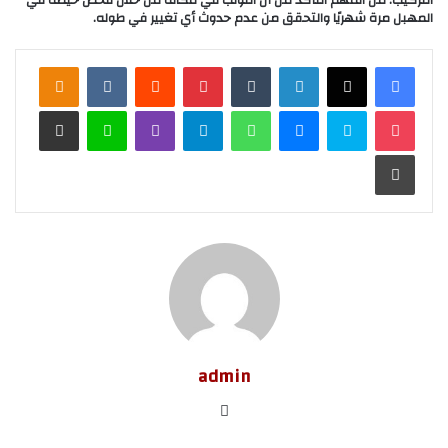
التركيب. من المهم التأكد من أن اللولب في مكانه من خلال فحص خيطه في
المهبل مرة شهريًا والتحقق من عدم حدوث أي تغيير في طوله.
لينكدإن
‏Tumblr
بينتيريست
‏Reddit
‏VKontakte
Odnoklassniki
‫Pocket
سكايب
ماسنجر
واتساب
تيلقرام
ڤايبر
لاين
مشاركة عبر البريد
طباعة
admin
موق
ع