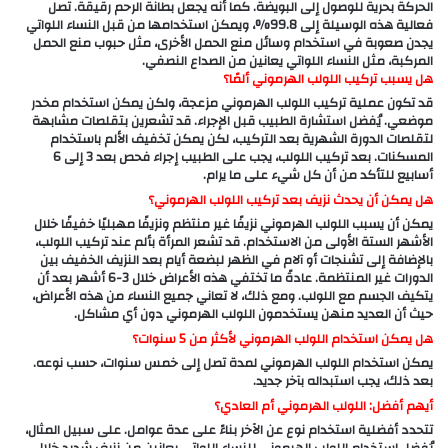
الحركة بحرية للوصول إلى البويضة. كما أنه يجعل بطانة الرحم رقيقة. تصل
فعالية هذه الوسيلة إلى 99.8%، ويمكن استخدامها من قبل النساء اللواتي
يجدن صعوبة في استخدام وسائل منع الحمل الأخرى، مثل حبوب منع الحمل
المركبة، مثل النساء اللواتي يعانين من الصداع النصفي.
هل يسبب تركيب اللولب الهرموني ألمًا؟
قد تكون عملية تركيب اللولب الهرموني مزعجة، ولكن يمكن استخدام مخدر
موضعي. يُفضل استشارة الطبيب قبل الإجراء. قد تشعرين بتقلصات مشابهة
لتقلصات الدورة الشهرية بعد التركيب، لكن يمكن تخفيف الألم باستخدام
المسكنات. بعد تركيب اللولب، يجب على الطبيب إجراء فحص بعد 3 إلى 6
أسابيع للتأكد من أن كل شيء على ما يرام.
هل يمكن أن يحدث نزيف بعد تركيب اللولب الهرموني؟
يمكن أن يسبب اللولب الهرموني نزيفًا غير منتظم ونزيفًا مهبليًا خفيفًا خلال
الأشهر الستة الأولى من الاستخدام. قد تشعر المرأة بألم عند تركيب اللولب،
بالإضافة إلى تشنجات أو آلام في الظهر لبضعة أيام بعد النزيف الخفيف بين
الدورات غير المنتظمة. عادةً ما تختفي هذه الأعراض خلال 3-6 أشهر بعد أن
يتكيف الجسم مع اللولب. ومع ذلك، لا تعاني جميع النساء من هذه الأعراض،
حيث أن العديد منهن يستخدمون اللولب الهرموني دون أي مشاكل.
هل يمكن استخدام اللولب الهرموني لأكثر من 5 سنوات؟
يمكن استخدام اللولب الهرموني لمدة تصل إلى خمس سنوات، حسب نوعه.
بعد ذلك، يجب استبداله بآخر جديد.
أيهم أفضل: اللولب الهرموني أم العادي؟
تتحدد أفضلية استخدام نوع عن الآخر بناءً على عدة عوامل. على سبيل المثال،