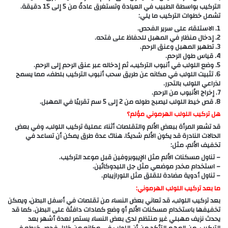
التركيب بواسطة الطبيب في العيادة وتستغرق عادةً من 5 إلى 15 دقيقة.
تشمل خطوات التركيب ما يلي:
1. الاستلقاء على سرير الفحص.
2. إدخال منظار في المهبل للحفاظ على فتحه.
3. تطهير المهبل وعنق الرحم.
4. قياس طول الرحم.
5. وضع اللولب في أنبوب التركيب، ثم إدخاله عبر عنق الرحم إلى الرحم.
6. تثبيت اللولب في مكانه عن طريق سحب أنبوب التركيب بلطف، مما يسمح
لذراعي اللولب بالتحرر.
7. إخراج الأنبوب من الرحم.
8. قص خيط اللولب ليصبح طوله من 2 إلى 5 سم تقريبًا في المهبل.
هل تركيب اللولب الهرموني مؤلم؟
قد تشعر المرأة ببعض الألم والتقلصات أثناء عملية تركيب اللولب، وفي بعض
الحالات النادرة قد يكون الألم شديدًا. هناك عدة طرق يمكن أن تساعد في
تخفيف الألم، مثل:
– تناول مسكنات الألم مثل الإيبوبروفين قبل موعد التركيب.
– استخدام مخدر موضعي مثل جل الليدوكائين.
– تناول أدوية مضادة للقلق مثل اللورازيبام.
ما بعد تركيب اللولب الهرموني:
بعد تركيب اللولب، قد تعاني بعض النساء من تقلصات في أسفل البطن، ويمكن
تخفيفها باستخدام مسكنات الألم أو وضع كمادات دافئة على البطن. كما قد
يحدث نزيف مهبلي غير منتظم لدى بعض النساء يستمر لعدة أشهر بعد