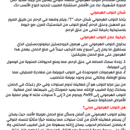
يُفضل استخدام اللولب الهرموني للنساء اللواتي يعانين من نزيف شديد خلال
الدورة الشهرية. لذا، من الأفضل استشارة الطبيب لتحديد النوع الأنسب لك.
شكل اللولب الهرموني
يتخذ اللولب الهرموني شكل حرف “T”، ويتم وضعه في الرحم عن طريق المرور
عبر المهبل وعنق الرحم. يُصنع اللولب من البلاستيك المرن، مع خيوط
بلاستيكية رقيقة تتدلى من عنق الرحم.
كيفية عمل اللولب الهرموني
يحتوي اللولب الهرموني على هرمون البروجستين ليفونورجستريل، الذي
يستغرق ما يصل إلى أسبوع بعد التركيب ليبدأ في منع الحمل. يعمل هذا
الهرمون على منع الحمل بطريقتين:
1. زيادة سمك المخاط في عنق الرحم، مما يمنع الحيوانات المنوية من الوصول
إلى البويضة.
2. منع الهرمونات الموجودة في اللولب البويضة من مغادرة المبايض، مما
يمنع الإباضة، وبالتالي عدم وجود بويضة للتخصيب.
من بين مزايا اللولب هو أن فعاليته تدوم لسنوات، وفي حال رغبتك في الحمل،
يمكنك زيارة الطبيب لإزالته، مما يعيد خصوبتك إلى طبيعتها. تصل فعالية
اللولب الهرموني إلى 99%، ويدوم من 3 إلى 5 سنوات، لكنه لا يوفر حماية من
الأمراض المنقولة جنسيًا.
هل اللولب الهرموني صحي؟
يعتبر اللولب الهرموني من أفضل وسائل منع الحمل طويلة الأمد، حيث يمكن
أن يستمر فعاليته لأكثر من ثلاث سنوات، مما يجعله خيارًا مثاليًا للنساء اللواتي
لا يفضلن استخدام الحبوب. يمكن إزالته بسهولة من قبل الطبيب المختص، ولا