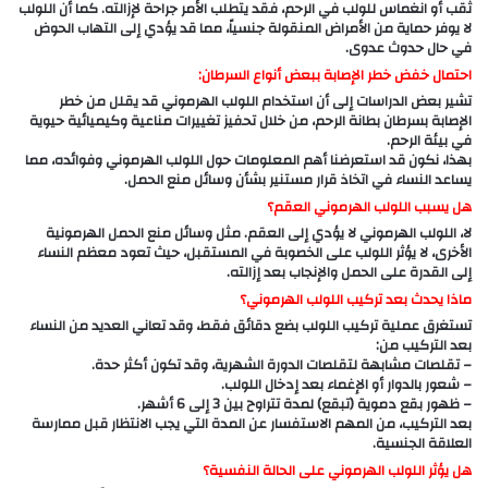
ثقب أو انغماس للولب في الرحم، فقد يتطلب الأمر جراحة لإزالته. كما أن اللولب
لا يوفر حماية من الأمراض المنقولة جنسياً، مما قد يؤدي إلى التهاب الحوض
في حال حدوث عدوى.
احتمال خفض خطر الإصابة ببعض أنواع السرطان:
تشير بعض الدراسات إلى أن استخدام اللولب الهرموني قد يقلل من خطر
الإصابة بسرطان بطانة الرحم، من خلال تحفيز تغييرات مناعية وكيميائية حيوية
في بيئة الرحم.
بهذا، نكون قد استعرضنا أهم المعلومات حول اللولب الهرموني وفوائده، مما
يساعد النساء في اتخاذ قرار مستنير بشأن وسائل منع الحمل.
هل يسبب اللولب الهرموني العقم؟
لا، اللولب الهرموني لا يؤدي إلى العقم. مثل وسائل منع الحمل الهرمونية
الأخرى، لا يؤثر اللولب على الخصوبة في المستقبل، حيث تعود معظم النساء
إلى القدرة على الحمل والإنجاب بعد إزالته.
ماذا يحدث بعد تركيب اللولب الهرموني؟
تستغرق عملية تركيب اللولب بضع دقائق فقط، وقد تعاني العديد من النساء
بعد التركيب من:
– تقلصات مشابهة لتقلصات الدورة الشهرية، وقد تكون أكثر حدة.
– شعور بالدوار أو الإغماء بعد إدخال اللولب.
– ظهور بقع دموية (تبقع) لمدة تتراوح بين 3 إلى 6 أشهر.
بعد التركيب، من المهم الاستفسار عن المدة التي يجب الانتظار قبل ممارسة
العلاقة الجنسية.
هل يؤثر اللولب الهرموني على الحالة النفسية؟