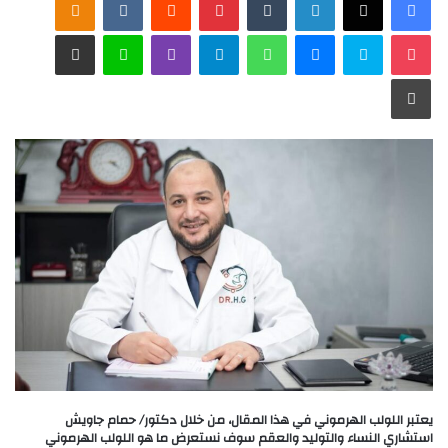
‫Pocket
سكايب
ماسنجر
واتساب
تيلقرام
ڤايبر
لاين
مشاركة عبر البريد
طباعة
يعتبر اللولب الهرموني في هذا المقال، من خلال دكتور/ حمام جاويش
استشاري النساء والتوليد والعقم سوف نستعرض ما هو اللولب الهرموني