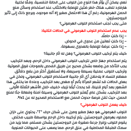
نعم، يمكن أن يؤثر هذا النوع من اللولب على الحالة النفسية. وفقًا لكلية
هارفارد للطب، هناك خطر ضئيل للإصابة بالاكتئاب عند استخدام وسائل منع
الحمل الهرمونية، رغم أن هذا الاحتمال صغير إلا أنه موجود، ويرجع ذلك إلى تأثير
البروجسترون.
متى يجب تجنب استخدام اللولب الهرموني؟
يجب عدم استخدام اللولب الهرموني في الحالات التالية:
– إذا كنتِ حاملًا.
– إذا كنتِ تعانين من عدوى في الحوض.
– إذا كنتِ عرضة للإصابة بالعدوى بسهولة.
كيف يتم تركيب اللولب الهرموني؟ وهل له آثار جانبية؟
يتم استخدام جهاز خاص لتركيب اللولب الهرموني داخل الرحم، وبعد التركيب
يجب التأكد من وضعه بشكل صحيح عن طريق الفحص بالموجات فوق الصوتية
وتركيب اللولب عملية بسيطة وسريعة، ولا تستغرق أكثر من بضع دقائق.
معظم النساء لا يلاحظن أي آثار جانبية لاستخدام اللولب الهرموني، ولكن في
بعض الحالات قد تشعر المرأة بألم أو مغص بعد التركيب، وعادة ما يختفي هذا
الشعور بعد أيام قليلة. قد يحدث أيضًا نزيف خفيف خلال الأشهر الثلاثة الأولى
بعد التركيب. بشكل عام، يُعتبر اللولب الهرموني وسيلة آمنة وفعالة جدًا لمنع
الحمل، حيث تقل فرصة حدوث الحمل مع الاستخدام الصحيح له عن 1%.
كيف يعمل اللولب الهرموني؟
اللولب الهرموني هو جهاز صغير ومرن على شكل حرف “T”، يحتوي على خزان
مملوء بهرمون البروجستين. يتم تركيبه داخل الرحم بواسطة طبيب مختص.
يقوم اللولب بإفراز جرعة صغيرة من البروجستين بشكل مستمر، مما يزيد من
سمك الطبقة المخاطية في عنق الرحم، مما يصعب على الحيوانات المنوية