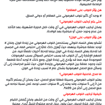
يؤثر على سرعة عودة الخصوبة بعد الإزالة. كما يمكن استخدامه خلال فترة
الرضاعة الطبيعية.
هل يؤثر اللولب على العظام؟
لا يوجد أي تأثير للولب الهرموني على العظام أو دوالي الساق.
متى يتم تركيب اللولب الهرموني؟
يمكن تركيب اللولب الهرموني في أي وقت خلال الدورة الشهرية، بعد التأكد
من عدم وجود حمل، أو مباشرة بعد الولادة.
هل يؤثر اللولب على الوزن؟
تشكو بعض النساء اللواتي يستخدمن اللولب الهرموني من زيادة الوزن، ولكن لا
توجد علاقة مباشرة بينهما، حيث يُعزى ذلك غالبًا إلى احتباس الماء في الجسم.
قد تلاحظ بعض النساء زيادة في الوزن بينما تلاحظ أخريات نقصانًا فيه. من
المهم الإشارة إلى أن اللولب قد يسبب احتباس السوائل بسبب الهرمونات
الموجودة فيه، مما قد يؤدي إلى زيادة الوزن. ومع ذلك، لا توجد أدلة قاطعة
تثبت وجود علاقة بين اللولب الهرموني وزيادة الوزن، حيث تشير الدراسات إلى أن
وسائل منع الحمل الهرمونية بشكل عام لا تسبب زيادة في الوزن.
ما مدى فاعلية اللولب الهرموني؟
يعتبر اللولب الهرموني وسيلة فعالة لمنع الحمل، حيث يمكن أن يستمر تأثيره
من 3 إلى 5 سنوات، وقد يمتد إلى 8 سنوات حسب نوعه. تصل نسبة نجاحه في
منع الحمل إلى أكثر من 99%.
كيفية تركيب اللولب الهرموني
يمكن تركيب اللولب الهرموني في أي وقت من الشهر، ولكن يُفضل القيام
بذلك خلال فترة الحيض حيث يكون عنق الرحم مفتوحًا قليلاً. تُجرى عملية