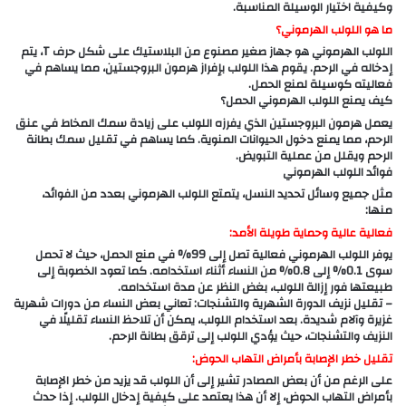
وكيفية اختيار الوسيلة المناسبة.
ما هو اللولب الهرموني؟
اللولب الهرموني هو جهاز صغير مصنوع من البلاستيك على شكل حرف T، يتم
إدخاله في الرحم. يقوم هذا اللولب بإفراز هرمون البروجستين، مما يساهم في
فعاليته كوسيلة لمنع الحمل.
كيف يمنع اللولب الهرموني الحمل؟
يعمل هرمون البروجستين الذي يفرزه اللولب على زيادة سمك المخاط في عنق
الرحم، مما يمنع دخول الحيوانات المنوية. كما يساهم في تقليل سمك بطانة
الرحم ويقلل من عملية التبويض.
فوائد اللولب الهرموني
مثل جميع وسائل تحديد النسل، يتمتع اللولب الهرموني بعدد من الفوائد،
منها:
فعالية عالية وحماية طويلة الأمد:
يوفر اللولب الهرموني فعالية تصل إلى 99% في منع الحمل، حيث لا تحمل
سوى 0.1% إلى 0.8% من النساء أثناء استخدامه. كما تعود الخصوبة إلى
طبيعتها فور إزالة اللولب، بغض النظر عن مدة استخدامه.
– تقليل نزيف الدورة الشهرية والتشنجات: تعاني بعض النساء من دورات شهرية
غزيرة وآلام شديدة. بعد استخدام اللولب، يمكن أن تلاحظ النساء تقليلًا في
النزيف والتشنجات، حيث يؤدي اللولب إلى ترقق بطانة الرحم.
تقليل خطر الإصابة بأمراض التهاب الحوض:
على الرغم من أن بعض المصادر تشير إلى أن اللولب قد يزيد من خطر الإصابة
بأمراض التهاب الحوض، إلا أن هذا يعتمد على كيفية إدخال اللولب. إذا حدث