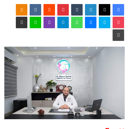
فيسبوك
‫X
لينكدإن
‏Tumblr
بينتيريست
‏Reddit
‏VKontakte
Odnoklassniki
‫Pocket
سكايب
ماسنجر
واتساب
تيلقرام
ڤايبر
لاين
مشاركة عبر البريد
طباعة