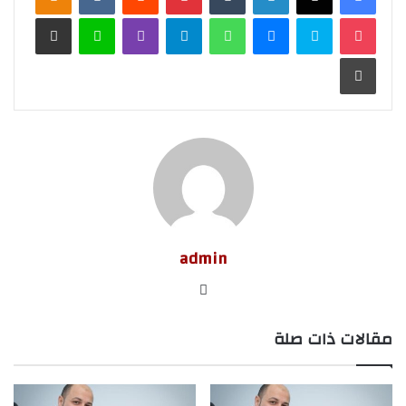
‫Pocket
سكايب
ماسنجر
واتساب
تيلقرام
ڤايبر
لاين
مشاركة عبر البريد
طباعة
admin
موق
ع
مقالات ذات صلة
الوي
ب