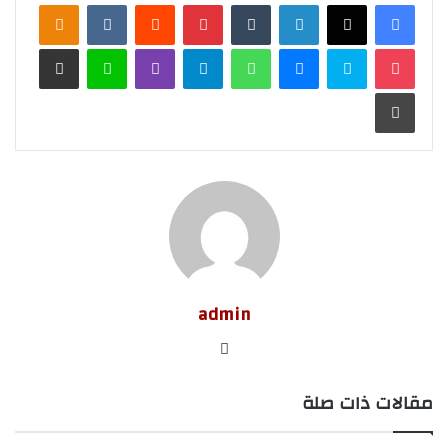
لينكدإن
‏Tumblr
بينتيريست
‏Reddit
‏VKontakte
Odnoklassniki
‫Pocket
سكايب
ماسنجر
واتساب
تيلقرام
ڤايبر
لاين
مشاركة عبر البريد
طباعة
admin
موق
ع
مقالات ذات صلة
الوي
ب