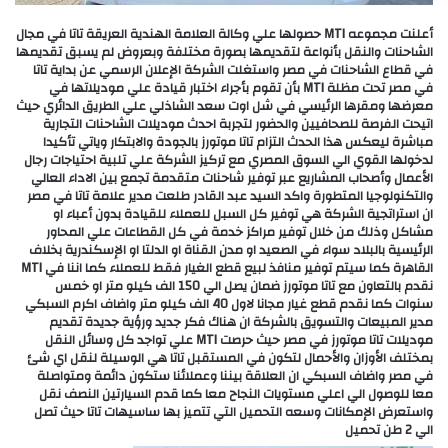
أعلنت مجموعه MTI حصولها علي وكالة العلامة الهندية العريقة تاتا في مجال
الشاحنات والنقل بأنواعة لتقديمها بصورة مختلفة وبعروض لم يسبق تقديمها
في قطاع الشاحنات في مصر واستغلت الشركة الإعلان الرسمي عن بداية تاتا
في مصر تحت مظلة MTI بأن تقوم بأجراء اختبار قيادة علي موديلاتها في
معرضها ومقرها الرئيسي في شل اوت سعد الشاذلي علي الطريق الدائري حيث
اتيحت الفرصة للصحافيين والحضور لتجربة احدث موديلات الشاحنات التجارية
مباشرة ليعكس هذا الحدث التزام تاتا موتورز بالجودة والابتكار وياتي تأكيدا
لدخولها القوي الي السوق المصري مع تركيز الشركة علي تلبية احتياجات رجال
الأعمال وأصحاب المشاريع عبر توفير شاحنات متقدمة تجمع بين الاداء العالي
والتكنولوجيا المتطورة واكد السيد عبد القادر طلعت مدير علامة تاتا في مصر
ان استراتجية الشركة هي توفير كل السبل للعملاء للقيادة بدون أعباء او
مشاكل وذلك من خلال توفير مراكز خدمة في كل القطاعات علي المحاور
الرئيسية بالبلاد سواء في الصعيد او مدن القناة او الدلتا او الإسكندرية بخلاف
القاهرة كما سيتم توفير منافذ لبيع قطع الغيار فقط للعملاء كما اننا في MTI
نقدم بالتعاون مع تاتا موتورز ضمان يصل الي 150 الف كيلو متر او خمس
سنوات كما نقدم قطع غيار مجانا لاول 40 الف كيلو متر واضاف اكرم السبكي
مدير المبيعات والتسويق بالشركة ان هناك فكر جديد ورؤية جديدة تقديم
موديلات تاتا موتورز في مصر حيث حرصت MTI علي تواجد كل وسائل النقل
بمختلف الأوزان والأحمال لتكون في المستقبل تاتا هي الوسيلة لنقل اي شئ
في مصر واضاف السبكي ان العلاقة بيننا وعملائنا ستكون دائمة ومتواصلة
معا للوصول الي اعلي مستويات النجاح معا كما قدم السيارتين النصف نقل
واستعرض الإمكانات وسعه التحميل التي تتميز بها ساسيهات تاتا حيث تصل
الي 2 طن تحميل