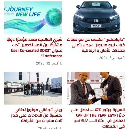
“داينامكس” تكشف عن مواصفات
شيري العالمية تعقد مؤتمرًا دوليًا
فيات تيبو مانيوال سيدان بأعلى
مشتركًا بين المستخدمين تحت
معدلات للأمان و الرفاهية
عنوان “2023 User Co-created
Conference”
نوفمبر 6, 2024
أكتوبر 12, 2023
السيارة جيتور X70 …. تحصل على
چيلي أبوغالي موتورز تحتفي
جائزCAR OF THE YEAR EGYPT
بمسيرة من النجاحات على مدار
الافضل فى فئة الـــــ SUV نمو
ثلاث سنوات من الشراكة
فى المبيعات
يناير 22, 2024