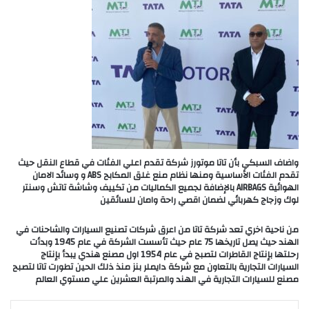
واضاف السبكي بأن تاتا موتورز شركة تقدم اعلي الفئات في قطاع النقل حيث
تقدم الفئات الأساسية ومنها نظام منع غلق المكابح ABS و وسائد الامان
الهوائية AIRBAGS بالإضافة لجميع الكماليات من تكييف وشاشة تاتش وسنتر
لوك وزجاج كهربائي لضمان اقصي راحة وامان للسائقين
من ناحية اخري تعد شركة تاتا من اعرق شركات تصنيع السيارات والشاحنات في
الهند حيث يصل تاريخها 75 عام حيث تأسست الشركة في عام 1945 وبدأت
رحلتها بإنتاج القاطرات لتصبح في عام 1954 اول مصنع هندي يبدأ بإنتاج
السيارات التجارية بالتعاون مع شركة دايملر بنز منذ ذلك الحين تطورت تاتا لتصبح
مصنع للسيارات التجارية في الهند والمرتبة العشرين علي مستوي العالم