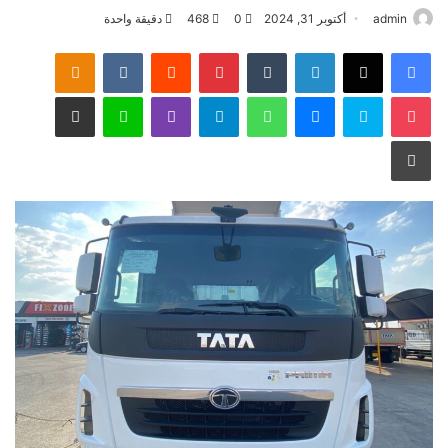
admin
أكتوبر 31, 2024
0
468
دقيقة واحدة
فيسبوك
‫X
لينكدإن
‏Tumblr
بينتيريست
‏Reddit
‏VKontakte
Odnoklassniki
‫Pocket
سكايب
ماسنجر
واتساب
تيلقرام
ڤايبر
لاين
مشاركة عبر البريد
طباعة