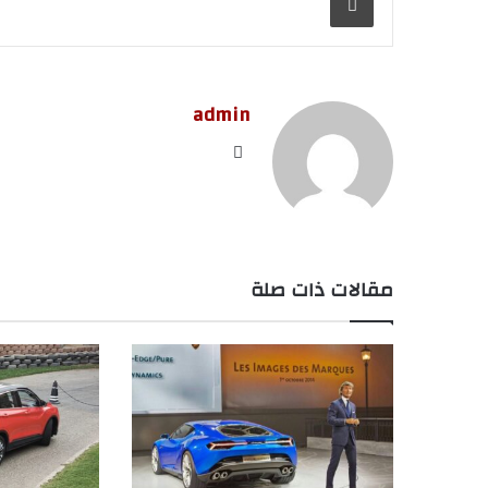
admin
موق
ع
الوي
ب
مقالات ذات صلة