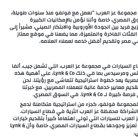
مجموعة عز العرب: “نعمل مع فولفو منذ سنوات طويلة،
يمنا لعلامة Lynk & Co في السوق المصري، خاصة وأننا نؤمن بالإمكانيات الكبيرة
ج فريد بين الجودة الأوروبية والابتكار الصيني، مشيراً إلى
الفئات الفاخرة والمتميزة، مما يضعنا في موقع ممتاز
ي مصر وتقديم أفضل خدمه لعملاء العلامه.
اع السيارات في مجموعة عز العرب، التي تشمل جيب، ألفا
روميو، دي إس، فولفو، فيراري، أستون مارتن، ولوتس ومرسيدس بما في ذلك Lynk & Co، على أهمية هذه
يم Lynk & Co إلى السوق المصرية يعد خطوة استراتيجية تتماشى مع رؤيتنا. نحن
 معايير خدمة عالية للعملاء المصريين. مع خبرتنا
Lyn. في السوق المصري.
ي المدير العام لمجموعة فولفو، كجزء من استراتيجية متكاملة لدمج
عرب للسيارات التي تولي اهتماماً كبيراً بتقديم خيارات
متنوعة ذات جودة عالية لعملائها، بما يساهم في تعزيز وجودها بقطاع السيارات المصري، خاصة وأن Lynk &