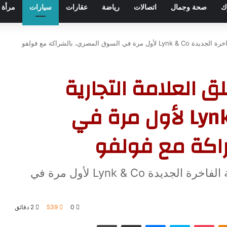
ك
صحة وجمال
اتصالات
رياضة
عقارات
سيارات
مرأة
المصري، بالشراكة مع فولفو
 العلامة التجارية
الفاخرة الجديدة Lynk & Co لأول مرة في
راكة مع فولفو
مجموعة عز العرب تطلق العلامة التجارية الفاخرة الجديدة Lynk & Co لأول مرة في
0
539
2 دقائق
Odnoklassniki
‫Pocket
سكايب
ماسنجر
مشاركة عبر البريد
طباعة