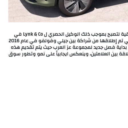
أعلنت مجموعة عز العرب للسيارات عن توقيع اتفاقية لتصبح بموجب ذلك الوكيل الحصري ل Lynk & Co في
مصر، العلامة التجارية العالمية الفاخرة الجديدة التي تم إطلاقها من شراكة بين جيلي وفولفو في عام 2016
ية بداية فصل جديد لمجموعة عز العرب حيث يتم تقديم هذه
لاقة بين العلامتين، وينعكس ايجابياً على نمو وتطور سوق