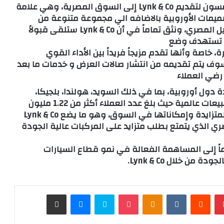
وعبّرت نهى المليجي عن حماسها قائلة: “نحن متحمسون لتقديم Lynk & Co إلى السوق المصرية، وهي علامة
صميمات الأوروبية بالاضافه الي مجموعة متنوعة من
النماذج المصممة وفقاً لتفضيلات واحتياجات العميل المصري، ونثق تماماً في أن Lynk & Co ستلقى قبولاً
رب تستهدف وضع
خرة، خاصة وأنها تقدم مزيجاً فريداً بين الأداء القوي
سوف يتم تقديمه من انتشار صالات العرض و خدمات ما بعد
رضي العملاء
وجود قوي في عدة دول أوروبية، بما في ذلك السويد، هولندا، بلجيكا،
ألمانيا، إسبانيا، فرنسا، وإيطاليا، وحققت العلامة مبيعات عالمية حيث بلغ عدد العملاء أكثر من 1.22 مليون
بحلول نهاية أغسطس 2024، مما يظهر شعبيتها المتزايدة وإمكاناتها في السوق، وهو ما يضع Lynk & Co
 الذي يتمتع بطلب متزايد على المركبات عالية الجودة
ماً إلى المساهمة الفعالة في نمو قطاع السيارات
ن خلال Lynk & Co.
بينتيريست
‏Reddit
‏VKontakte
Odnoklassniki
‫Pocket
سكايب
ماسنجر
مشاركة عبر البريد