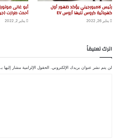
رئيس لامبورجيني يؤكد ظهور أول
أبو غالى موتورز
كهربائية كروس تليها أروس EV
أحدث طرازت (جي
يناير 26, 2022
يناير 2, 2022
اترك تعليقاً
لن يتم نشر عنوان بريدك الإلكتروني.
الحقول الإلزامية مشار إليها بـ
ا
ل
ت
ع
ل
ي
ق