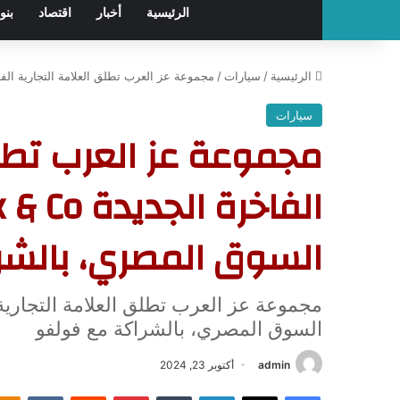
الرئيسية
أخبار
اقتصاد
بنو
الرئيسية
/
سيارات
/
مجموعة عز العرب تطلق العلامة التجارية الفاخرة الجديدة Lynk & Co لأول مرة في السوق 
سيارات
مجموعة عز العرب تطلق
السوق المصري، بالش
السوق المصري، بالشراكة مع فولفو
admin
أكتوبر 23, 2024
فيسبوك
‫X
لينكدإن
‏Tumblr
بينتيريست
‏Reddit
‏VKontakte