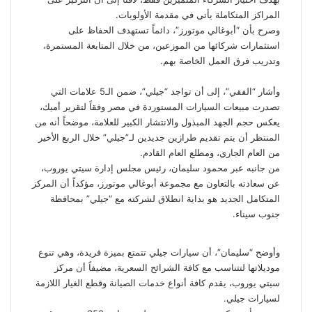
المراكز المتكاملة يأتي في مقدمة الأولويات.
وصرح بأن “أبوغالي موتورز”، دائماً تستهدف الحفاظ على
استثمارات شركائها من الموزعين، من خلال المتابعة المستمرة،
وتدريب فرق العمل الخاصة بهم.
وأشار “الفقي”، إلى أن تواجد “جيلي”، ضمن الـ5 علامات التي
تصدرت مبيعات السيارات المستوردة في مصر وفقاً لتقرير أميك،
يعكس حجم الجهد المبذول والانتشار الكبير للعلامة، موضحاً أنه من
المنتظر أن يتم تقديم طرازين جديدين لـ”جيلي” خلال الربع الأخير
من العام الجاري، ومطلع العام القادم.
من جانبه عبر محمود سليمان، رئيس مجلس إدارة سيتي يوروب،
عن سعادته بالتعاون مع مجموعة أبوغالي موتورز، مؤكداً أن المركز
المتكامل الجديد هو بداية انطلاق لشركته مع “جيلي” بمحافظة
جنوب سيناء.
وأوضح “سليمان”، أن سيارات جيلي تتمتع بميزة فريدة، وهي تنوع
موديلاتها لتتناسب مع كافة الشرائح السعرية، مضيفاً أن مركز
سيتي يوروب، يقدم كافة أنواع خدمات الصيانة وقطع الغيار اللازمة
لسيارات جيلي.