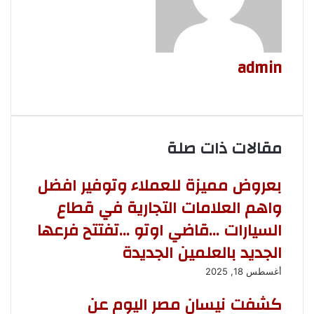
i
ل
e
n
ا
k
ب
i
ل
i
ر
k
ب
ي
i
ر
admin
د
ي
د
م
و
ق
ع
مقالات ذات صلة
ا
ل
و
بعروض مميزة للعملاء وتوفير افضل
ي
واهم العلامات التجارية في قطاع
ب
السيارات …قاضي اوتو …تفتتح فرعها
الجديد بالعلمين الجديدة
أغسطس 18, 2025
كشفت نيسان مصر اليوم عن