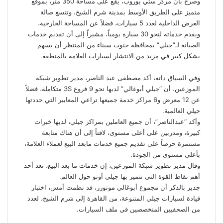
وصرح بأن مركز ستي يوروب، يقع على مساحة 350 متر، بموقع
متميز على الطريق الأوسط بمدينة شرم الشيخ، وتتسع صالة
العرض الداخلية لعدد 5 سيارات، فضلاً عن المساحة الخارجية،
ويقدم خدماته لنحو 30 سيارة يومياً، مشيراً إلى أن تقديم خدمات
الصيانة لـ”جيلي” بمحافظة جنوب سيناء من المنتظر أن يسهم
بشكل كبير في مزيد من الانتشار لسيارات العلامة بالمنطقة.
وفي السياق ذاته، أكد مصطفى عبد الناصر، مدير تطوير شبكة
الموزعين، أن “جيلي أبوغالي” لديها نحو 9 فروع 3S متكاملة، فضلاً
عن 12 معرض و6 مراكز خدمة جميعها تراعي المعايير التي حددتها
جيلي العالمية.
وأكد “عبدالناصر”، أن جميع العاملين بمراكز جيلي، لديها خبرات
كبيرة، ومدربين على أعلى مستوى، لافتاً إلى أن هناك متابعة
مستمرة حرصاً على تقديم جميع خدمات مابعد البيع لعملاء العلامة،
بأعلى مستوى من الجودة.
وقال مدير تطوير شبكة الموزعين، إن خدمات ما بعد البيع، تعد أحد
أهم نقاط القوة التي تتميز بها جيلي أوتو حول العالم.
جدير بالذكر أن مجموع أبوغالي موتورز، قد نظمت أمس، اختبار
قيادة لسيارات جيلي المتنوعة، من القاهرة إلى شرم الشيخ، لعدد
من الصحفيين المتخصصين في ملف السيارات.