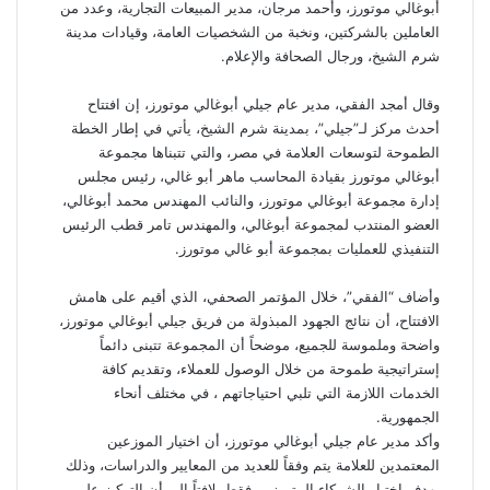
أبوغالي موتورز، وأحمد مرجان، مدير المبيعات التجارية، وعدد من
ت
t
s
ر
العاملين بالشركتين، ونخبة من الشخصيات العامة، وقيادات مدينة
e
n
ا
شرم الشيخ، ورجال الصحافة والإعلام.
i
ل
k
ب
وقال أمجد الفقي، مدير عام جيلي أبوغالي موتورز، إن افتتاح
i
ر
أحدث مركز لـ”جيلي”، بمدينة شرم الشيخ، يأتي في إطار الخطة
ي
الطموحة لتوسعات العلامة في مصر، والتي تتبناها مجموعة
د
أبوغالي موتورز بقيادة المحاسب ماهر أبو غالي، رئيس مجلس
إدارة مجموعة أبوغالي موتورز، والنائب المهندس محمد أبوغالي،
العضو المنتدب لمجموعة أبوغالي، والمهندس تامر قطب الرئيس
التنفيذي للعمليات بمجموعة أبو غالي موتورز.
وأضاف “الفقي”، خلال المؤتمر الصحفي، الذي أقيم على هامش
الافتتاح، أن نتائج الجهود المبذولة من فريق جيلي أبوغالي موتورز،
واضحة وملموسة للجميع، موضحاً أن المجموعة تتبنى دائماً
إستراتيجية طموحة من خلال الوصول للعملاء، وتقديم كافة
الخدمات اللازمة التي تلبي احتياجاتهم ، في مختلف أنحاء
الجمهورية.
وأكد مدير عام جيلي أبوغالي موتورز، أن اختيار الموزعين
المعتمدين للعلامة يتم وفقاً للعديد من المعايير والدراسات، وذلك
بهدف اختيار الشركاء المتميزين فقط، لافتاً إلى أن التركيز على