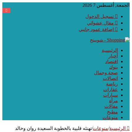
الجمعة, أغسطس 7 2026
تسجيل الدخول
مقال عشوائي
إضافة عمود جانبي
الرئيسية
أخبار
اقتصاد
بنوك
صحة وجمال
اتصالات
رياضة
عقارات
سيارات
مرأة
مقالات
مطبخ
منوعات
الرئيسية
/
منوعات
/
تهنئه قلبية بالخطوبة السعيدة روان وخالد