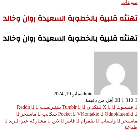
منوعات
تهنئه قلبية بالخطوبة السعيدة روان وخالد
تهنئه قلبية بالخطوبة السعيدة روان وخالد
admin
مايو 19, 2024
1٬310
0
أقل من دقيقة
فيسبوك
‫X
لينكدإن
بينتيريست
Odnoklassniki
‫Pocket
سكايب
ماسنجر
ماسنجر
واتساب
تيلقرام
ڤايبر
لاين
مشاركة عبر البريد
طباعة