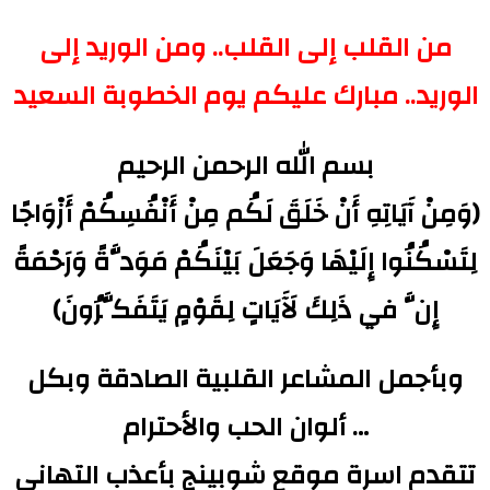
من القلب إلى القلب.. ومن الوريد إلى
الوريد.. مبارك عليكم يوم الخطوبة السعيد
بسم الله الرحمن الرحيم
(وَمِنْ آَيَاتِهِ أَنْ خَلَقَ لَكُم مِنْ أَنْفُسِكُمْ أَزْوَاجًا
لِتَسْكُنُوا إِلَيْهَا وَجَعَلَ بَيْنَكُمْ مَوَدَّةً وَرَحْمَةً
إِنَّ في ذَلِكَ لَآَيَاتٍ لِقَوْمٍ يَتَفَكَّرُونَ)
وبأجمل المشاعر القلبية الصادقة وبكل
ألوان الحب والأحترام …
تتقدم اسرة موقع شوبينج بأعذب التهاني