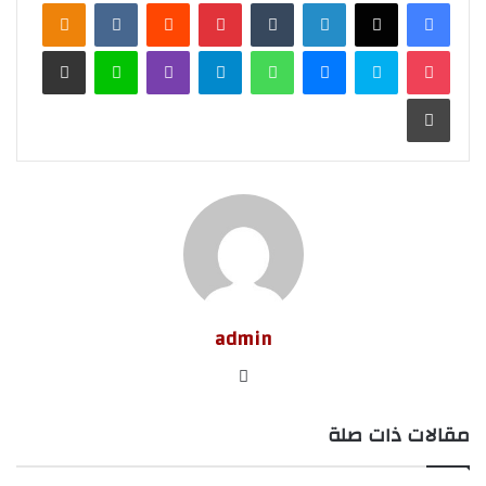
لينكدإن
‏Tumblr
بينتيريست
‏Reddit
‏VKontakte
Odnoklassniki
‫Pocket
سكايب
ماسنجر
واتساب
تيلقرام
ڤايبر
لاين
مشاركة عبر البريد
طباعة
admin
موق
ع
مقالات ذات صلة
الوي
ب