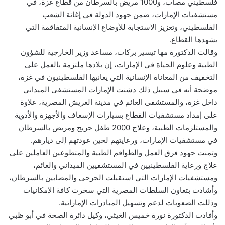
فلسطيني مصاب، و1000 مريض بالسرطان من قطاع غزة، في
مستشفيات الإمارات، ضمن جهود الدولة في إغاثة الشعب
الفلسطيني، وتعزيز الاستجابة للأوضاع الإنسانية المتفاقمة التي
يشهدها القطاع.
وقالت الدكتورة مها تيسير بركات، مساعد وزير الخارجية للشؤون
الطبية وعلوم الحياة في الإمارات، إن بلادها ملتزمة بالعمل على
التخفيف من المعاناة الإنسانية التي يعانيها الفلسطينيون في غزة،
موضحة أنه في سبيل ذلك دشنت الإمارات المستشفى الميداني
داخل غزة، والمستشفى العائم في مدينة العريش المصرية، علاوة
على إمداد مستشفيات القطاع بسيارات الإسعاف والأجهزة والأدوية
والمستلزمات الطبية، وعلاج 2000 طفل جريح ومريض بالسرطان
في مستشفيات الإمارات، ورعايتهم لحين عودتهم إلى ديارهم.
وثمنت جهود فرق العمل والطواقم الطبية والمتطوعين العاملين على
علاج ورعاية الفلسطينيين في المستشفيين الميداني والعائم،
ومستشفيات الإمارات التي استقبلت الجرحى والمصابين بالسرطان،
وأشادت بتعاون السلطات المصرية التي سخرت كافة الإمكانيات
وذللت الصعوبات لدعم وتسهيل المبادرات الإماراتية.
وأفادت الدكتورة نورة خميس الغيثي، وكيل دائرة الصحة في أبو ظبي