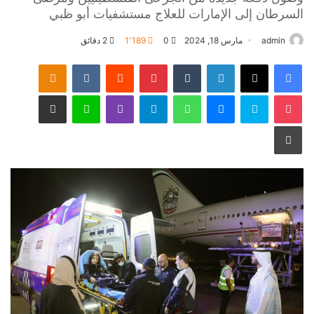
السرطان إلى الإمارات للعلاج مستشفيات أبو ظبي
admin
مارس 18, 2024
0
1٬189
2 دقائق
فيسبوك
‫X
لينكدإن
‏Tumblr
بينتيريست
‏Reddit
‏VKontakte
Odnoklassniki
‫Pocket
سكايب
ماسنجر
واتساب
تيلقرام
ڤايبر
لاين
مشاركة عبر البريد
طباعة