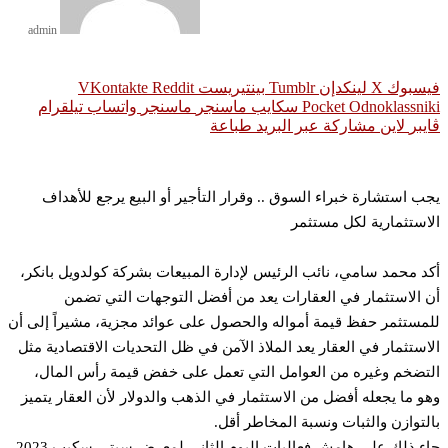
admin
سبوك
‫X
لينكدإن
بينتيريست
Odnoklassni
‫Pocket
سكايب
ماسنجر
ماسنجر
واتساب
تيلقرام
يبر
لاين
مشاركة عبر البريد
طباعة
ب استشارة خبراء السوق .. وقرار التأجير أو البيع يرجع للأهداف
استثمارية لكل مستثمر
د محمد سامي، نائب الرئيس لإدارة المبيعات بشركة كولدويل بانكر،
 الاستثمار في العقارات يعد من أفضل التوجهات التي تضمن
مستثمر حفظ قيمة أمواله والحصول على عوائد مجزية، مشيراً إلى أن
استثمار في العقار يعد الملاذ الآمن في ظل التحديات الاقتصادية مثل
تضخم وغيره من العوامل التي تعمل على خفض قيمة رأس المال،
و ما يجعله أفضل من الاستثمار في الذهب والدولار لأن العقار يتميز
لتوازن والثبات ونسبة المخاطر أقل.
جاء ذلك على هامش فعاليات اليوم الثاني لمعرض سيتي سكيب 2023