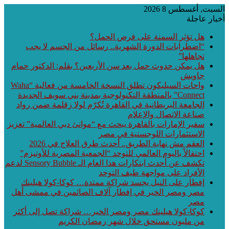
سبت, أغسطس 8 2026
بار عاجلة
هل تؤثر السمنة على فرص الحمل؟
“اضطرابات الدورة الشهرية.. رسائل من الجسم لا يجب
تجاهلها”
هل يمكن حدوث حمل بعد سن الأربعين؟ بقلم: الدكتور حمام
جاويش
واحات السيليكون تطلق النسخة الخامسة من فعالية “Waha
Connect” بالمنطقة التكنولوجية بمدينة بني سويف الجديدة
الجامعة البريطانية في القاهرة تُكرّم لولا زقلمة ضمن رواد
صناعة الاتصال والإعلام
سفير الإمارات بالقاهرة يبحث مع “موانئ دبي العالمية” تعزيز
الاستثمارات اللوجستية في مصر
العقم مش نهاية الطريق.. أحدث طرق العلاج في 2026
احتفالاً باليوم العالمي للتوحد “الجمعية المصرية للأوتيزم”
تكشف عن أحدث ابتكارات هذا العام الـ Sensory Bubble لدعم
الأفراد على مواجهة طيف التوحد
إفطار على النيل يجسد شراكة ممتدة… كوكا-كولا هيلينك
مصر ومصر الخير في إفطار آلاف الصائمين في ممشى أهل
مصر
كوكا-كولا هيلينك مصر ومصر الخير… شراكة تصل إلى أكثر
من مليون مستحق خلال شهر رمضان الكريم