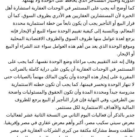
دورية واختيار المستأجر الذي يحافظ على الوحدة ولا يُهلكها.
ا أوضح أنه يجب على المستثمر في الوحدات العقارية استشارة أهل
خبرة لأن المستشارين العقاريين هم الأدري بظروف السوق، كما أن
ار البيع أو التأجير يجب أن يكون نابعاً من خطة استثمارية محددة
معالم، وبالنسبة إلى كيفية تقييم الوحدة سواء للبيع أو الإيجار فإنه
جع لعدة عوامل منها ظروف السوق والظروف الاقتصادية المحلية
وقع الوحدة الذي يعد من أهم هذه العوامل سواء عند الشراء أو البيع
 الإيجار.
ال إنه عند التقييم يجب مراعاة وضع الوحدة نفسها، كما يجب على
مستثمر في الوحدات العقارية أن يكون على دراية كاملة بالضرائب
مقررة على إيجار هذه الوحدة وأن يكون المالك مهتماً بالصيانات حتى
 تنهار الوحدة وتخسر قيمتها، كما يجب أن تكون خطته الاستثمارية
روسة جيداً ومحددة المدة وأن تكون الحقوق والمسئوليات واضحة
ن الطرفين، وفي النهاية فإن قرار التأجير أو البيع يرجع للظروف
مالية والأهداف الاستثمارية لكل مستثمر.
ير بالذكر أن فعاليات اليوم الثاني من النسخة الثانية عشر لفعاليات
رض سيتي سكيب مصر، أكبر وأهم معرض عقاري في مصر وإفريقيا.
طلقت وسط مشاركة مكثفة من كبرى الشركات العقارية في مصر