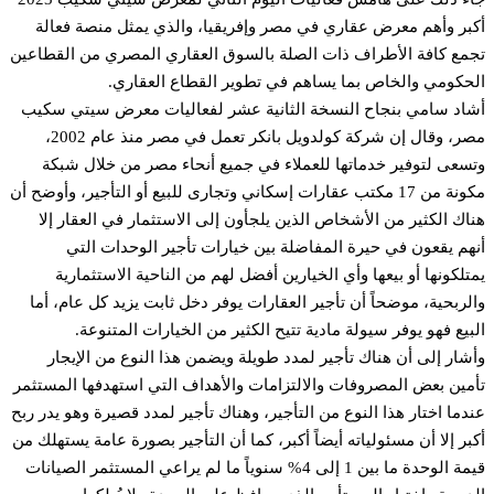
بر وأهم معرض عقاري في مصر وإفريقيا، والذي يمثل منصة فعالة
مع كافة الأطراف ذات الصلة بالسوق العقاري المصري من القطاعين
حكومي والخاص بما يساهم في تطوير القطاع العقاري.
اد سامي بنجاح النسخة الثانية عشر لفعاليات معرض سيتي سكيب
مصر، وقال إن شركة كولدويل بانكر تعمل في مصر منذ عام 2002،
سعى لتوفير خدماتها للعملاء في جميع أنحاء مصر من خلال شبكة
مكونة من 17 مكتب عقارات إسكاني وتجارى للبيع أو التأجير، وأوضح أن
اك الكثير من الأشخاص الذين يلجأون إلى الاستثمار في العقار إلا
هم يقعون في حيرة المفاضلة بين خيارات تأجير الوحدات التي
تلكونها أو بيعها وأي الخيارين أفضل لهم من الناحية الاستثمارية
لربحية، موضحاً أن تأجير العقارات يوفر دخل ثابت يزيد كل عام، أما
بيع فهو يوفر سيولة مادية تتيح الكثير من الخيارات المتنوعة.
شار إلى أن هناك تأجير لمدد طويلة ويضمن هذا النوع من الإيجار
مين بعض المصروفات والالتزامات والأهداف التي استهدفها المستثمر
دما اختار هذا النوع من التأجير، وهناك تأجير لمدد قصيرة وهو يدر ربح
بر إلا أن مسئولياته أيضاً أكبر، كما أن التأجير بصورة عامة يستهلك من
قيمة الوحدة ما بين 1 إلى 4% سنوياً ما لم يراعي المستثمر الصيانات