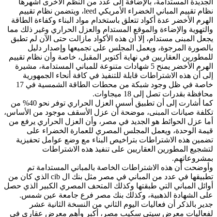
الجديدة المستدامة، بالإضافة إلى عدد من النظم الأخرى أشهرها
نظام تقييم المباني الخضراء الأمريكي leed، ويتضمن نظام تقييم
الهرم الأخضر عدة أكواد تتعلق باستخدام مواد البناء وكفاءة الطاقة
والتهوية والإضاءة والموقع المستدام والعزل الحراري وغير ذلك مما
يجعل المبنى مستدام، إلا أن هذه الأكواد مازالت حتى الآن لم تطبق
بالصورة المرجوة، ويعمل المجلس على تجميعها وإصدار دليل
للمطورين العقاريين في نهاية أكتوبر المقبل، خاصة وأن نظام تقييم
الهرم الأخضر يمنح 5 شهادات متنوعة للمباني المستدامة، مشيرة
إلى أن هذه الاشتراطات قابلة للتنفيذ في كافة أنحاء الجمهورية
خاصة في ظل وجود شبكة من محطات الطاقة الشمسية في 17
محافظة بقدرات تصل إلى 18 ميجاوات.
كما أشارت إلى أن تطبيق أسس العزل الحراري توفر نحو 40% من
تكلفة صيانات المبنى، موضحة أن عزل الأسقف موجود من الأساس،
أما عزل الحوائط هو الجديد في مصر، وأن العزل الحراري يرفع من
قيمة الوحدة، ويعمل المجلس المصري للعمارة الخضراء على
تضمين هذه الاشتراطات بتراخيص البناء مع وضع عوامل تحفيزية
لتشجيع المطورين العقاريين على تنفيذ هذه الاشتراطات
بمشروعاتهم.
وأوضحت أن هذه الاشتراطات الخاصة بالمباني المستدامة تم
تطبيقها في عدد من المباني في مصر مثل بنك ال cib الذي كان من
أوائل المباني التي طبقتها وكذلك المتحف المصري الكبير الذي حصل
على الشهادة الذهبية، وكذلك بنك مصر فرع جامعة عين شمس.
جدير بالذكر أن فعاليات اليوم الثاني من النسخة الثانية عشر
لفعاليات معرض سيتي سكيب مصر، أكبر وأهم معرض عقاري في