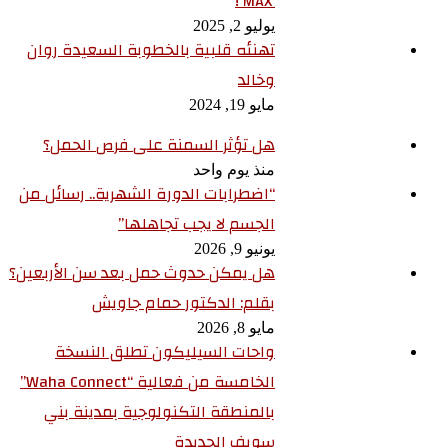
‘MAX’!
يوليو 2, 2025
تهنئه قلبية بالخطوبة السعيدة روان
وخالد
مايو 19, 2024
هل تؤثر السمنة على فرص الحمل؟
منذ يوم واحد
“اضطرابات الدورة الشهرية.. رسائل من
الجسم لا يجب تجاهلها”
يونيو 9, 2026
هل يمكن حدوث حمل بعد سن الأربعين؟
بقلم: الدكتور حمام جاويش
مايو 8, 2026
واحات السيليكون تطلق النسخة
الخامسة من فعالية “Waha Connect”
بالمنطقة التكنولوجية بمدينة بني
سويف الجديدة