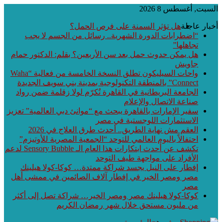
السبت, أغسطس 8 2026
أخبار عاجلة
هل تؤثر السمنة على فرص الحمل؟
“اضطرابات الدورة الشهرية.. رسائل من الجسم لا يجب
تجاهلها”
هل يمكن حدوث حمل بعد سن الأربعين؟ بقلم: الدكتور حمام
جاويش
واحات السيليكون تطلق النسخة الخامسة من فعالية “Waha
Connect” بالمنطقة التكنولوجية بمدينة بني سويف الجديدة
الجامعة البريطانية في القاهرة تُكرّم لولا زقلمة ضمن رواد
صناعة الاتصال والإعلام
سفير الإمارات بالقاهرة يبحث مع “موانئ دبي العالمية” تعزيز
الاستثمارات اللوجستية في مصر
العقم مش نهاية الطريق.. أحدث طرق العلاج في 2026
احتفالاً باليوم العالمي للتوحد “الجمعية المصرية للأوتيزم”
تكشف عن أحدث ابتكارات هذا العام الـ Sensory Bubble لدعم
الأفراد على مواجهة طيف التوحد
إفطار على النيل يجسد شراكة ممتدة… كوكا-كولا هيلينك
مصر ومصر الخير في إفطار آلاف الصائمين في ممشى أهل
مصر
كوكا-كولا هيلينك مصر ومصر الخير… شراكة تصل إلى أكثر
من مليون مستحق خلال شهر رمضان الكريم