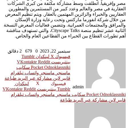
مصر وإفريقيا. انطلقت وسط مشاركة مكثفة من كبرى الشركات
العقارية في مصر والعالم وعدد كبير من المستثمرين والمطورين
العقاريين والخبراء والزائرين المهتمين بالعقار. ويتم تنظيم المعرض
من خلال شركة انفورما ماركتس وتحت رعاية وزارة الإسكان
والمرافق والمجتمعات العمرانية. وتتضمن فعاليات المعرض النسخة
الثانية عشر تنظيم منصة Cityscape Talks، والتي تستهدف مناقشة
أهم تطورات القطاع بين الخبراء من القطاعين العام والخاص.
سبتمبر 22, 2023
0
679
2 دقائق
فيسبوك
‫X
لينكدإن
بينتيريست
Odnoklassniki
‫Pocket
سكايب
ماسنجر
ماسنجر
واتساب
تيلقرام
ڤايبر
لاين
مشاركة عبر البريد
طباعة
‫X
فيسبوك
لينكدإن
admin
Tumblr
بينتيريست
Odnoklassniki
‫Pocket
سكايب
ماسنجر
ماسنجر
واتساب
تيلقرام
ڤايبر
لاين
مشاركة عبر البريد
طباعة