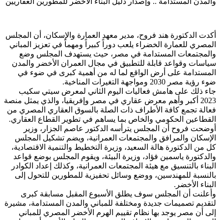
والمدن المستدامة .. وإصدار دليل البناء الأخضر للمطورين العقاريين
أكدت الدكتورة هند فروح، مدير معهد العمارة والإسكان، أن المجلس
المصري للعمارة الخضراء يلعب دوراً كبيراً ومهماً في تعزيز المباني
والمجتمعات المستدامة في مصر، حيث يستهدف المجلس وضع
سياسات وقواعد قابلة للتطبيق في مجال العمران الأخضر والمدن
المستدامة على أرض الواقع لما له من أهمية كبرى في ضوء في
ضوء رؤية مصر 2030 ومواجهة التغيرات المناخية.
جاء ذلك على هامش فعاليات اليوم الثاني لمعرض سيتي سكيب
2023 أكبر وأهم معرض عقاري في مصر وإفريقيا، والذي يمثل منصة
فعالة تجمع كافة الأطراف ذات الصلة بالسوق العقاري المصري من
القطاعين الحكومي والخاص بما يساهم في تطوير القطاع العقاري.
أوضحت فروح أن المجلس يترأسه الدكتور عاصم الجزار، وزير
الإسكان والمرافق والمجتمعات العمرانية، ويضم تشكيل المجلس
كل من الدكتورة هالة السعيد، وزيرة التخطيط والتنمية الاقتصادية،
والدكتورة ياسمين فؤاد، وزيرة البيئة، ويقوم المجلس بوضع قواعد
البناء بالتنسيق مع هيئة المجتمعات العمرانية، وكذلك إعداد الكوادر
بالنسبة للمهندسين، ووضع وسائل تحفيزية للمطورين للتحول إلى
البناء الأخضر.
وأعلنت أن المجلس سوف يطلق الأسبوع المقبل مسابقة كبرى
لتقديم تصميمات جديدة ومختلفة للمباني والمدن المستدامة، مشيرة
إلى أن مصر يوجد بها نظام تقييم الهرم الأخضر المصري للمباني