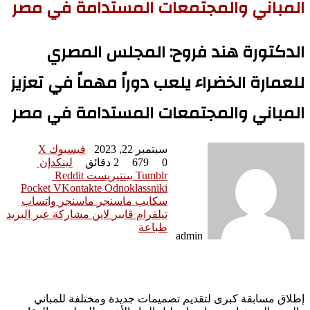
المباني والمجتمعات المستدامة في مصر
الدكتورة هند فروح: المجلس المصري
للعمارة الخضراء يلعب دوراً مهماً في تعزيز
المباني والمجتمعات المستدامة في مصر
سبتمبر 22, 2023
فيسبوك
‫X
0
679
2 دقائق
لينكدإن
Tumblr
بينتيريست
‫Pocket
VKontakte
Odnoklassniki
سكايب
ماسنجر
ماسنجر
واتساب
تيلقرام
ڤايبر
لاين
مشاركة عبر البريد
طباعة
admin
إطلاق مسابقة كبرى لتقديم تصميمات جديدة ومختلفة للمباني