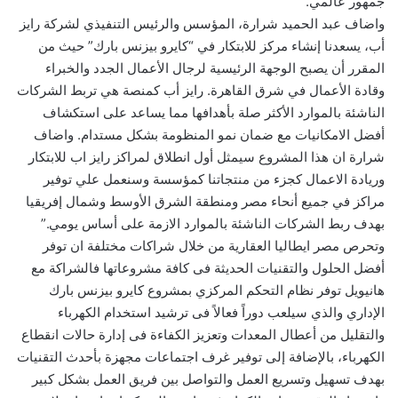
جمهور عالمي.
واضاف عبد الحميد شرارة، المؤسس والرئيس التنفيذي لشركة رايز
أب، يسعدنا إنشاء مركز للابتكار في “كايرو بيزنس بارك” حيث من
المقرر أن يصبح الوجهة الرئيسية لرجال الأعمال الجدد والخبراء
وقادة الأعمال في شرق القاهرة. رايز أب كمنصة هي تربط الشركات
الناشئة بالموارد الأكثر صلة بأهدافها مما يساعد على استكشاف
أفضل الامكانيات مع ضمان نمو المنظومة بشكل مستدام. واضاف
شرارة ان هذا المشروع سيمثل أول انطلاق لمراكز رايز اب للابتكار
وريادة الاعمال كجزء من منتجاتنا كمؤسسة وسنعمل علي توفير
مراكز في جميع أنحاء مصر ومنطقة الشرق الأوسط وشمال إفريقيا
بهدف ربط الشركات الناشئة بالموارد الازمة على أساس يومي.”
وتحرص مصر ايطاليا العقارية من خلال شراكات مختلفة ان توفر
أفضل الحلول والتقنيات الحديثة فى كافة مشروعاتها فالشراكة مع
هانيويل توفر نظام التحكم المركزي بمشروع كايرو بيزنس بارك
الإداري والذي سيلعب دوراً فعالاً فى ترشيد استخدام الكهرباء
والتقليل من أعطال المعدات وتعزيز الكفاءة فى إدارة حالات انقطاع
الكهرباء، بالإضافة إلى توفير غرف اجتماعات مجهزة بأحدث التقنيات
بهدف تسهيل وتسريع العمل والتواصل بين فريق العمل بشكل كبير