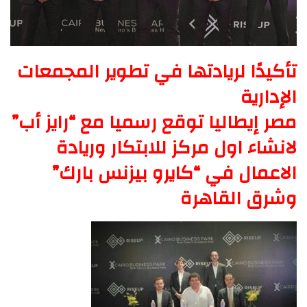
تأكيدًا لريادتها في تطوير المجمعات
الإدارية
مصر إيطاليا توقع رسميا مع “رايز أب”
لانشاء اول مركز للابتكار وريادة
الاعمال في “كايرو بيزنس بارك”
وشرق القاهرة