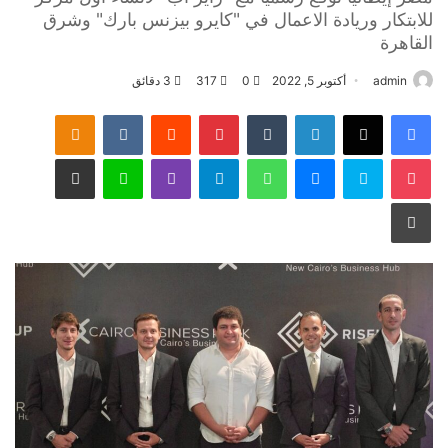
للابتكار وريادة الاعمال في "كايرو بيزنس بارك" وشرق
القاهرة
admin
أكتوبر 5, 2022
0
317
3 دقائق
فيسبوك
‫X
لينكدإن
‏Tumblr
بينتيريست
‏Reddit
‏VKontakte
Odnoklassniki
‫Pocket
سكايب
ماسنجر
واتساب
تيلقرام
ڤايبر
لاين
مشاركة عبر البريد
طباعة