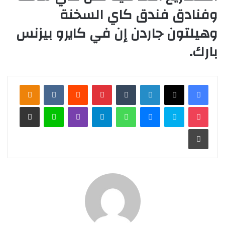
وفنادق فندق كاي السخنة
وهيلتون جاردن إن في كايرو بيزنس
بارك.
لينكدإن
‏Tumblr
بينتيريست
‏Reddit
‏VKontakte
Odnoklassniki
‫Pocket
سكايب
ماسنجر
واتساب
تيلقرام
ڤايبر
لاين
مشاركة عبر البريد
طباعة