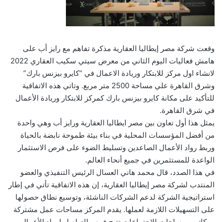
وقعت شركة مصر إيطاليا العقارية مذكرة تفاهم مع رايز أب على
هامش فعاليات اليوم الثاني من معرض سيتي سكيب العقاري 2022
لانشاء اول مركز للابتكار وريادة الاعمال في “كايرو بيزنس بارك”
وشرق القاهرة علي مساحة 2500 متر مربع. وتاتي هذه الاتفاقية
للتأكيد على مكانة كايرو بيزنس بارك كمركز للابتكار وريادة الأعمال
في شرق القاهرة.
يمثل هذا أول تعاون بين مصر ايطاليا العقارية ورايز أب وهي واحدة
من أفضل المؤسسات المحلية في بناء بيئة طموحة نابضة بالحياة
وربط رواد الأعمال الصاعدين وتسليط الضوء على فرص الاستثمار
الواعدة للمستثمرين في جميع أنحاء العالم.
في هذا الصدد، قال محمد هاني العسال الرئيس التنفيذي والعضو
المنتدب لشركة مصر إيطاليا العقارية، إن هذه الاتفاقية تأتي في إطار
استراتيجية الشركة لدعم الشركات الناشئة، وتوسيع نطاق حصولها
على التسهيلات اللازمة لعملها. يقدم المركز مساحات عمل مشتركة
ومكاتب ومساحات للاجتماعات تتيح فرص التواصل لرواد الأعمال