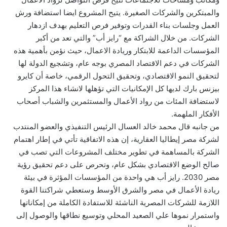
والمبتكرين والشركات الصغيرة. يتيح المشروع ايضا استضافة ورش
العمل وجلسات بناء القدرات وتوفير فرص التعليم بهدف ازدهار
الشركات. من خلال الشراكة مع “رايز أب” والتي تعد من أكبر
المؤسسات الداعمة للابتكار وريادة الاعمال، حيث نؤمن بأهمية هذه
الشركات في دعم الاقتصاد المصري بوجه عام، وتشجيع الدولة لها
لتحقيق النمو الاقتصادي، وتحقيق التحول الرقمي، خاصة أن كايرو
بيزنس بارك لديها كل الإمكانيات التي تؤهلها لانشاء هذا المركز
لاستضافة المئات من رواد الأعمال والمستثمرين والشباب أصحاب
الأفكار الملهمة.
من جانبه قال محمد خالد العسال الرئيس التنفيذي والعضو المنتدب
لشركة مصر إيطاليا العقارية، إن هذه الاتفاقية تأتي في إطار اهتمام
الشركة بالمساهمة في تطوير مختلف المشروعات التي تصب في
صالح الوضع الاقتصادي بشكل عام، وتحرص على دعم تحقيق رؤية
مصر 2030. رايز أب هي واحدة من المؤسسات المؤثرة في بيئة
ريادة الأعمال في مصر والشرق الأوسط وستعطي شراكتنا القوة
اللازمة للشركات المصرية الناشئة للاستفادة الكاملة من إمكاناتها
واستمرار نموها علي الصعيد المحلي وتوسيع نطاقها والوصول إلى