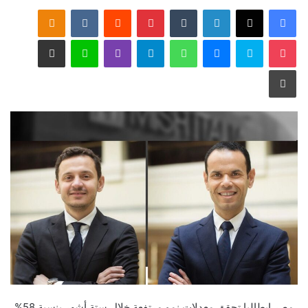
فيسبوك
‫X
لينكدإن
‏Tumblr
بينتيريست
‏Reddit
‏VKontakte
Odnoklassniki
‫Pocket
سكايب
ماسنجر
واتساب
تيلقرام
ڤايبر
لاين
مشاركة عبر البريد
طباعة
مصر إيطاليا تحقق معدلات نمو مرتفعة خلال ستة أشهر بنسبة 58%