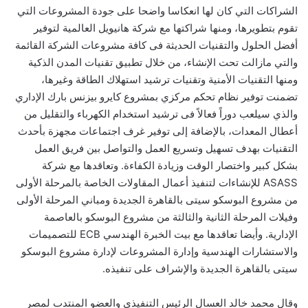
الشراكات التي كان لها انعكاسا واضحا على جودة المشروعات التي
تقوم بتطويرها، ومنها شراكتها مع شركة هانيويل العالمية لتوفير
أفضل الحلول والتقنيات الحديثة فى كافة مشروعات الشركة القائمة
والتي مازالت تحت الإنشاء، من خلال تطبيق تقنيات المدن الذكية
ومنها التقنيات الأمنية وتقنيات ترشيد استهلاك الطاقة وغيرها،
تضمنت توفير نظام تحكم مركزي بمشروع كايرو بيزنس بارك الإداري
والذي سيلعب دوراً فعالاً فى ترشيد استخدام الكهرباء والتقليل من
أعطال المعدات، بالإضافة إلى توفير غرف اجتماعات مجهزة بأحدث
التقنيات بهدف تسهيل وتسريع العمل والتواصل بين فريق العمل
بشكل كبير واختصار الوقت وزيادة الكفاءة. وتعاقدها مع شركة
ASASS للإنشاءات لتنفيذ أعمال المقاولات الخاصة بالمرحلة الأولى
من مشروع البوسكو سيتى بالقاهرة الجديدة ومباني المرحلة الأولى
وفيلات المرحلة الثانية والثالثة من مشروع البوسكو بالعاصمة
الإدارية. وأيضا تعاقدها مع بيت الخبرة الهندسي ECB للتصميمات
والاستشارات الهندسية وإدارة المشروعات لإدارة مشروع البوسكو
سيتى بالقاهرة الجديدة والإشراف على تنفيذه.
وقال محمد خالد العسال الرئيس التنفيذي والعضو المنتدب لمصر