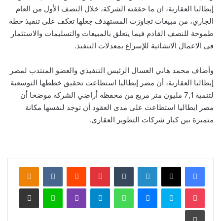
إيطاليا العقارية، ان ما حققته الشركة، خلال النصف الأول من العام
الجاري، من مبيعات تجاوزت المستهدف جعلها تعكف على تنفيذ خطة
طموحة للنصف القادم فيما يتعلق بالمبيعات والتسليمات والاستثمار
فى الاعمال الانشائية للإسراع بمعدلات التنفيذ.
وأضاف محمد هاني العسال الرئيس التنفيذي والعضو المنتدب لمصر
إيطاليا العقارية، أن مصر إيطاليا استطاعت تحقيق خططها التوسعية
لتنمية 7,1 مليون متر مربع من محفظة أراضي الشركة موضحا أن
مصر ايطاليا استطاعت على مدى العقود أن توجد لنفسها مكانة
متميزة بين كبار شركات التطوير العقارى.
لينكدإن
‏Tumblr
بينتيريست
‏Reddit
‏VKontakte
Odnoklassniki
‫Pocket
سكايب
ماسنجر
واتساب
تيلقرام
ڤايبر
لاين
مشاركة عبر البريد
طباعة