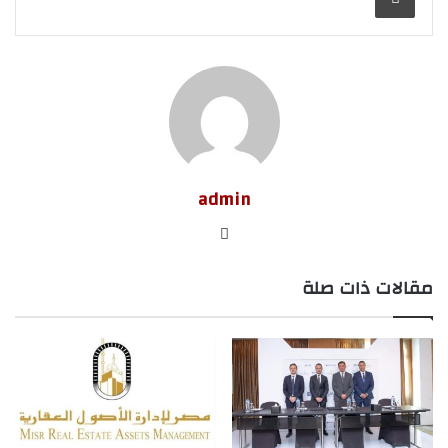
admin
موق
ع
مقالات ذات صلة
الوي
ب