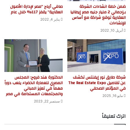
ضمن خطة انشاءات الشركة
صافي أرباح “مصر ‏لإدارة الأصول
بـإجمالي 2 مليار جنيه مصر إيطاليا
العقارية” يقفز 117% خلال عام
العقارية توقع شراكة مع أساس
يناير 4, 2022
للإنشاءات
أبريل 10, 2022
شركة طارق نور إيفنتس تكشف
الدكتورة هند فروح: المجلس
عن تفاصيل The Real Estate Expo
المصري للعمارة الخضراء يلعب دوراً
في المؤتمر الصحفي
مهماً في تعزيز المباني
والمجتمعات المستدامة في مصر
مايو 16, 2025
سبتمبر 22, 2023
اترك تعليقاً