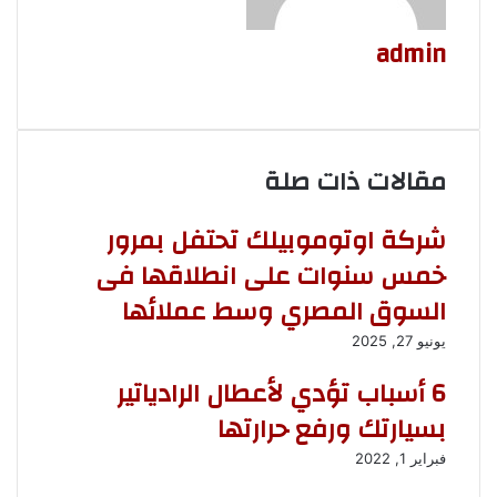
i
ر
k
ب
ي
i
ر
admin
د
ي
د
م
و
ق
ع
مقالات ذات صلة
ا
ل
و
شركة اوتوموبيلك تحتفل بمرور
ي
خمس سنوات على انطلاقها فى
ب
السوق المصري وسط عملائها
يونيو 27, 2025
6 أسباب تؤدي لأعطال الرادياتير
بسيارتك ورفع حرارتها
فبراير 1, 2022