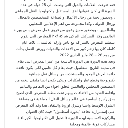
i
ل
فقد تنوعت العلامات والدول التى وصلت الى 28 دولة فى هذه
k
ب
الدورة التى كان عنوانها افق المستقبل وتكنولوجيا النقل الجماعى
i
ر
، وبحضور نخبة من رجال الأعمال والصناعة المتخصصين بالمجال
ي
ورجال الدولة ، وكذا مجموعة من اهم الإعلامين المحليين
د
والعالميين ، وبحضور مميز وقوى من فريق عمل معرض باص وورلد
العالمى وكذا الشركيك التركى شركة hkf للمعارض التى تقوم
بتنظيم المعرض بالشراكة مع باص وارلد العالمية … ثلاث ايام
كاملة كان بها زخم كبير من الاحداث والندوات وورش العمل بدأت
من يوم 26 – 28 مايو الجارى 2022.
وتعد هذه الدورة هي الدورة التاسعة من عمر المعرض التى تقام
فى مدينة التاريخ اسطنبول حيث يقام كل عامين لكى يكون نافذة
دائمة لعرض الجديد والمستحدث من وسائل نقل جماعية
تكنولوجية وقطع غيار وابتكارات وليكى يكون ايضا ملتقي لنخبه من
المصنعين المحليين والعالمين ليخلق اجواء من التفاهم والتناغم
واقامة العديد من الاتفاقات بينهم تحت مظلة المعرض الذى اصبح
بحق ركيزة اساسية فى عالم وسائل النقل الجماعية فى منطقة
الشرق الاوسط واسيا وشرق اوروبا والبلقان هذا وقد أكد المعرض
على إستمرارية نجاحه “بدورة أسطنبول” حيث كان العنوان
والركيزة الاساسية لهذه الدورة (التحول الى تكنولوجيا الكهرباء ).
مشاركات قوية عالمية ومحلية