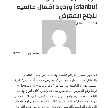
istanbul وردود افعال عالميه
لنجاح المعرض
0
357
5 دقائق
admin
يونيو 10, 2022
ف
ل
ب
O
س
م
م
و
ت
ڤ
ل
م
ط
ي
X
ي
T
ي
R
V
d
P
ك
ا
ا
ا
ي
ا
ا
ب
ش
س
ن
u
ن
e
K
n
o
ا
س
ت
س
ل
ي
ي
ا
ا
ب
ك
ت
m
d
o
o
c
ي
ن
ن
ق
س
ب
ن
ر
ع
فى دورة مميزة بارقام قياسية ونجاحات من حيث الاهتمام
و
د
b
ي
d
n
k
k
ج
ب
ج
ا
ر
ر
ك
ة
بالمشاركة او التنظيم شهد مركز معارض مدينة “أسطنبول” التركية
ك
إ
l
ر
i
t
l
e
ر
ر
ا
ب
ة
تنظيم الدورة التاسعة من معرض “باص وورلد – busworld” –
r
ن
ي
t
a
a
t
م
ع
تركيا وهو المعرض المتخصص بصناعة وتجارة كافة أنواع وفئات
س
k
s
ب
الباصات ومستلزماتها، والذى جاء بمساحة تزيد على 20 ألف متر
ت
t
s
ر
مربع ، مع مشاركة ما يزيد عن 170 علامة تجارية من اهم وافضل
e
n
ا
العلامات العالمية والتركية حيث كان الجميع حريص على التواجد