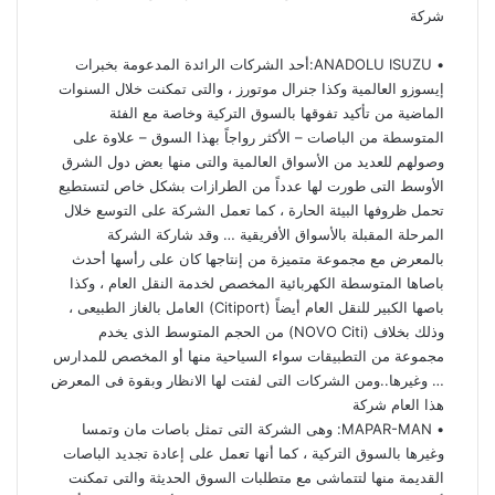
شركة
• ANADOLU ISUZU:أحد الشركات الرائدة المدعومة بخبرات
إيسوزو العالمية وكذا جنرال موتورز ، والتى تمكنت خلال السنوات
الماضية من تأكيد تفوقها بالسوق التركية وخاصة مع الفئة
المتوسطة من الباصات – الأكثر رواجاً بهذا السوق – علاوة على
وصولهم للعديد من الأسواق العالمية والتى منها بعض دول الشرق
الأوسط التى طورت لها عدداً من الطرازات بشكل خاص لتستطيع
تحمل ظروفها البيئة الحارة ، كما تعمل الشركة على التوسع خلال
المرحلة المقبلة بالأسواق الأفريقية … وقد شاركة الشركة
بالمعرض مع مجموعة متميزة من إنتاجها كان على رأسها أحدث
باصاها المتوسطة الكهربائية المخصص لخدمة النقل العام ، وكذا
باصها الكبير للنقل العام أيضاً (Citiport) العامل بالغاز الطبيعى ،
وذلك بخلاف (NOVO Citi) من الحجم المتوسط الذى يخدم
مجموعة من التطبيقات سواء السياحية منها أو المخصص للمدارس
… وغيرها..ومن الشركات التى لفتت لها الانظار وبقوة فى المعرض
هذا العام شركة
• MAPAR-MAN: وهى الشركة التى تمثل باصات مان وتمسا
وغيرها بالسوق التركية ، كما أنها تعمل على إعادة تجديد الباصات
القديمة منها لتتماشى مع متطلبات السوق الحديثة والتى تمكنت