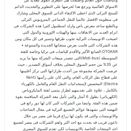
والباصات حول العالم واصبحت هى المغزى القوى للعديد من
الاسواق العالمية ويرجع هذا لحرصها على التطوير والتحديث الدائم
للمنتج التركى الذى اعطى الاكتفاء الذاتى للسوق المحلى وشارك
فى منظومة الافضل عالميا للنقل الجماعى المتروبوس التركى
وبالطبع ساعد معرض باص وارلد اسطنبول كثيرا هذه الشركات فى
ابرام العديد من الاتفاقات بينها والهيئات الاوروبية والدول التى
اصبحت الاتوبيسات التركية تجوب طرقها وتسير فى كل مكان ومن
هذه الشركات التى قامت بعرض منتجاتها الجديدة والمتنوعة •
OTOKAR:الصانع الأكبر والأقدم للباصات فى تركيا وخاصة للفئة
المتوسطة (Midi-bus)التى تتصدر مبيعات الشركة منها ما يزيد
عن 35% من حجم السوق المحلى بخلاف أسواق التصدير ، حيث
عرضت الشركة مجموعة من أحدث طرازاتها التى تركز أغلبيتها
على قطاع نقل الركاب العام، والتى كان على رأسها (Kent
Electra) المخصص لإستخدامات النقل العام والعامل بالكهرباء
بالكامل ، علاوة على تقديمهم لطراز ينتمى لفئة المايكروباص
(الكهربائى) بطول 6 أمتار والتى تأمل معه الشركة المنافسة بقوة
ضمن هذه الفئة. وايضا من الشركات التى كان لها دور رائع فى
النهضة التى تشهدها عوالم التصنيع التركية فى مجال الشاحنات
والاتوبيسات والتى قد يكون لها زراع قريبا فى مصر من خلال
تاعون قريب قد يحدث مع احد اكبر واهم الشركات فى مصر لتصنيع
احد المنتجات الخاصة بالاتوبيسات لكى تقدم للسوق المصرى