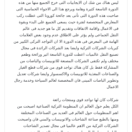
ليس هناك من شك ان الايجابيات التى خرج الجميع منها من هذه
الدورة التاسعة كثيرة وهامة ويرجع هذا الى الاجواء الحماسية التى
صاحبت هذه الدورة التى تأتى بعد جائحة كورونا التى عطلت ركب
المعارض المتخصصة لفترة حيث يسعى الجميع على البدء وبقوة
فى الاعمال واقامة الاتفاقات وتقديم كل ما هو جديد فى عالم
النقل الجماعى ولم يؤثر على الاطلاق عدم وجود بعض العلامات
الهامة فى المعرض فى هذه الدورة الا ان التواجد التركى الكبير من
كبريات الشركات التركية وايضا بعذ الشركات الرائدة فى مجال
تصنيع النقل عالميات اعطت للدورة التاسعة اثير ورائحة وطعم
مختلف ولم تكتفى الشركات المصنعة للاتوبيسات والباصات من
المشاركة فقط بل كان هناك تواجد قوى من شركات قطع الغيار
والصناعات المغذية للاتوبيسات والاكسسوار وايضا شركات تعديل
وتطوير الباصات المينى فان المخصصة لعالم السياحة وخدمة رجال
الاعمال
شركات كان لها تواجد قوى ومنتجات رائعة
الكل يعلم حول العالم ان المنظومة التركية الصناعية اصبحت من
اهم المنظومات حول العالم فى العديد من الصناعات المختلفة
ومنها بالطبع صناعة الشاحنات والاتوبيسات والمني فان واصبحت
الشركات التركية من الاهم عالميا فى مجال تصدير الشاحنات