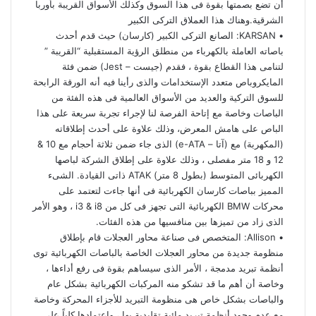
أن تضع بصمتها بقوة فى هذا السوق وكذلك الأسواق القريبة بأوربا
الشرقية.وهناك هذا العملاق التركى الكبير
• KARSAN: الصانع التركى الكبير (كارسان) حيث قدم أحدث
باصاته العاملة بالكهرباء من منطلق الرؤية المستقبلية “القريبة ”
لتنامى هذا القطاع بقوة ، فقدم (جيست – Jest) ضمن فئة
المايكروباص متعدد الإستخدامات والذى رأينا فيه أنه الورقة الرابحة
للسوق التركية والعديد من الأسواق العالمية فى هذه الفئة من
الباصات وخاصة مع إتاحة الفرصة لنا لإجراء تجربة سريعة على هذا
الباص على هامش المعرض، وذلك علاوة على أحدث إطلاقاته
(المكهربة) مع (آتا – e-ATA) الذى جاء ضمن ثلاثة أحجام مع 10 &
12 و 18 متر مفصلى ، وذلك علاوة على إطلاق الشركة لباصها
الكهربائى المتوسط (بطول 8 متر) ATAK ذاتى القيادة. الشىء
المميز بباصات كارسان الكهربائية فى أنها جاءت لتعتمد على
محركات BMW الكهربائية التى تجهز فى كل من i3 & i8 ، وهو الأمر
الذى زاد من تميزها بين منافسيها من هذه الفئات.
• Allison: المتخصص فى صناعة محاور العجلات قام بإطلاق
منظومة جديدة من محاور العجلات الخاصة بالباصات الكهربائية توى
أنظمة تبريد مدمجة ، الأمر الذى سيساهم بقوة فى رفع أداءها ،
وخاصة أن أهم ما قد تشكو منه المركبات الكهربائية بشكل عام
والباصات بشكل خاص هى منظومة التبريد للأجزاء المحركة وخاصة
مع عدم وجود أنظمة تبريد مائية تقليدية بها ، وإعتمادها كلياً على