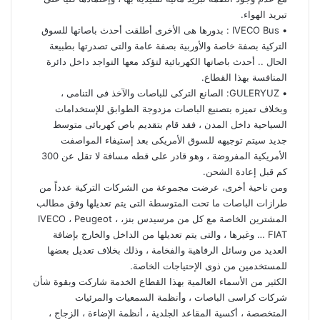
تبريد الهواء.
• IVECO Bus : بدورها هى الأخرى أطلقت أحدث باصاتها للسوق
التركية بصفة خاصة والأوربية بصفة عامة والتى تصدرتها بطبيعة
الحال .. أحدث باصاتها الكهربائية لتؤكد معها التواجد داخل دائرة
المنافسة بهذا القطاع.
• GULERYUZ: الصانع التركى للباصات والآخذ فى التنامى ،
وبخلاف تميزه بتصنيع الباصات مزدوجة الطوابق للإستخدامات
السياحية داخل المدن ، فقد قام بتقديم باص كهربائى متوسط
جديد سيتم توجيهه للسوق الأمريكى بعد إستيفاء المواصفت
الأمريكية المفروضة ، وهو قادر على قطه مسافة لا تقل عن 300
كم قبل إعادة الشحن.
ومن ناحية أخرى، عرضت مجموعة من الشركات التركية عدداً من
طرازات الباصات ما تحت المتوسطة التى يتم تعديلها وفق مطالب
المشترين الخاصة مع كل من مرسيدس بنز، IVECO ، Peugeot ،
FIAT … وغيرها ، والتى يتم تعديلها من الداخل والخارج بإضافة
العديد من وسائل الرفاهية والفخامة ، وذلك بخلاف تعديل بعضها
للمستخدمين من ذوى الإحتياجات الخاصة.
الكثير من الأسماء العالمية بهذا القطاع الخدمة شاركت وبقوة شأن
شركات كراسى الباصات ، وأنظمة السمعيات والمرئيات
المتخصصة ، أكسية المقاعد الجلدية ، أنظمة الإضاءة ، الزجاج ،