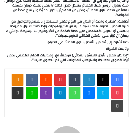
وأشارت كوروليفا إلى أن “عطلة “ماسلينيتسا” تعتبر عطلة تقليدية رائعة لدى الروس،
حيث يتناول الروس فيها الفطائر بشكلٍ خاص، لذلك لا يتعين عليك حرمان نفسك
تماماً من متعة تناول الفطائر، ولكن من المهم أن تكون مقيّدًا وأن تتبع عدداً من
القواعد”.
أضافت: “فطيرة واحدة أو اثنتان في اليوم تكفي للاستمتاع بالطعم والتوافق مع
فترة التحضير للصوم. هذه نسبة عالية من الكربوهيدرات وإذا كانت لا تزال ممزوجة
بالعسل أو المربى، فسنحصل على حصة ضخمة من الكربوهيدرات البسيطة ، والتي لا
يمكن أن تؤثر على التمثيل الغذائي للكربوهيدرات”.
كما أشارت إلى أنه من الأفضل تناول الفطائر في الصباح.
وتابعت الخبيرة:
“إذا كان معدل الأيض (التمثيل الغذائي) مرتفعاً، فإن إمكانيات الجهاز الهضمي تكون
أيضاً قصوى لمعالجة واستيعاب المكونات التي تم الحصول عليها”.
لينكدإن
‏Tumblr
بينتيريست
‏Reddit
‏VKontakte
Odnoklassniki
‫Pocket
سكايب
ماسنجر
واتساب
تيلقرام
ڤايبر
لاين
مشاركة عبر البريد
طباعة