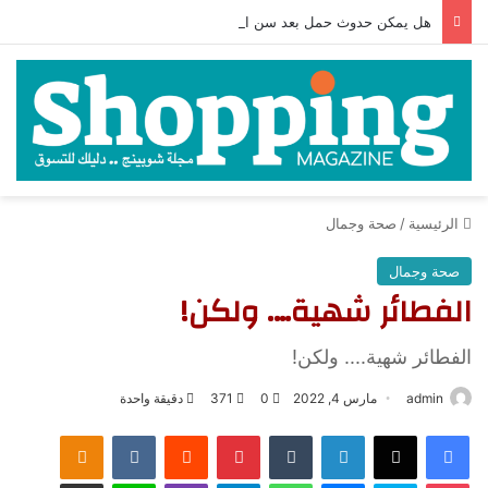
هل يمكن حدوث حمل بعد سن الأربعين؟ بقلم: الدكتور حمام جاويش
الرئيسية
/
صحة وجمال
صحة وجمال
الفطائر شهية…. ولكن!
الفطائر شهية.... ولكن!
admin
مارس 4, 2022
0
371
دقيقة واحدة
فيسبوك
‫X
لينكدإن
‏Tumblr
بينتيريست
‏Reddit
‏VKontakte
Odnoklassniki
‫Pocket
سكايب
ماسنجر
واتساب
تيلقرام
ڤايبر
لاين
مشاركة عبر البريد