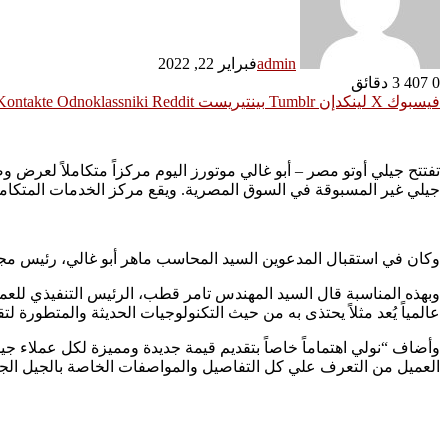
admin
فبراير 22, 2022
0
407
3 دقائق
فيسبوك
‫X
لينكدإن
بينتيريست
Odnoklassniki
تفتتح جيلي أوتو مصر – أبو غالي موتورز اليوم مركزاً متكاملاً لعرض 
جيلي غير المسبوقة في السوق المصرية. ويقع مركز الخدمات المتكا
وكان في استقبال المدعوين السيد المحاسب ماهر أبو غالي، رئيس مجلس
وبهذه المناسبة قال السيد المهندس تامر قطب، الرئيس التنفيذي للعم
عالمياً يُعد مثلاً يحتذى به من حيث التكنولوجيات الحديثة والمتطورة
وأضاف “نولي اهتماماً خاصاً بتقديم قيمة جديدة ومميزة لكل عملاء ج
العميل من التعرف علي كل التفاصيل والمواصفات الخاصة بالجيل الجد