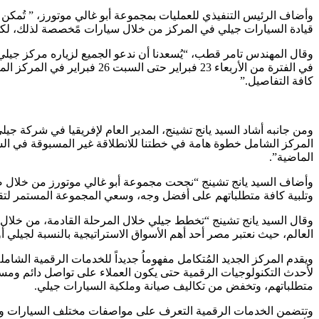
وأضاف الرئيس التنفيذي للعمليات بمجموعة أبو غالي موتورز، ” تُمكن 
قيادة السيارات جيلي في المركز من خلال سيارات مًخصصة لذلك، لكي
وقال المهندس تامر قطب، “يُسعدنا أن ندعو الجميع لزياره مركز جيل
في الفترة من الأربعاء 23 ف
كافة التفاصيل.”
ومن جانبه أشاد السيد يانج تشينج، المدير العام لإفريقيا في شركة جيل
المركز الشامل خطوة هامة في خطتنا للانطلاقة غير المسبوقة في السوق
الماضية”.
وأضاف السيد يانج تشينج “نجحت مجموعة أبو غالي موتورز من خلال ضخ 
وتلبية كافة متطلباتهم على أفضل وجه، وسعي المجموعة المستمر لتقدي
وقال السيد يانج تشينج “تخطط جيلي خلال المرحلة القادمة، من خلال 
العالم، حيث نعتبر مصر أحد أهم الأسواق الاستراتيجية بالنسبة لجيلي أ
ويقدم المركز الجديد المُتكامل مفهوماُ جديداً للخدمات الرقمية الشام
لأحدث التكنولوجيات الرقمية حتى يكون العملاء على تواصل دائم ومست
متطلباتهم، وتخفض من تكاليف صيانة وملكية السيارات جيلي.
وتتضمن الخدمات الرقمية التعرف على مواصفات مختلف السيارات واخت