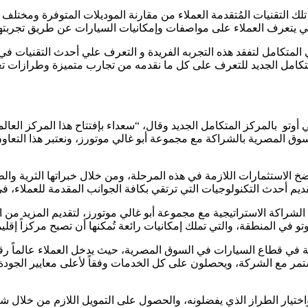
تلك التقنيات المُتقدمة العملاء من مقارنة الموديلات المتوفرة ومختل
 يتعرف العملاء على مواصفات وإمكانيات السيارات عن طريق تجربتها
ي المتكامل لتفقد هذه التجربه الفريدة و التعرف علي أحدث التقنيات
براير حتى السبت 26 فبراير في المركز المتكامل الجديد للتعرف على كل ما نقدمه من تجا
ي أوتو بالمركز المتكامل الجديد وقال، “سعداء بإفتتاح هذا المركز العا
 المصرية بالشراكة مع مجموعة أبو غالي موتورز، ونعتبر هذا التعاون أح
الاستثمارات اللازمة في هذه المرحلة، ومن خلال خبراتها الثرية وال
م أحدث التكنولوجيات التي ترتقي بكافة الجوانب المقدمة للعملاء، ف
الشراكة الاستراتيجية مع مجموعة أبو غالي موتورز، لتقديم المزيد م
وتو في المنطقة، والتي تملك إمكانيات رائعة تُمكنها أن تصبح مركزاً إق
لة في قطاع السيارات في السوق المصرية، حيث يدخل العملاء عالماً رقمي
مر مع الشركة، ويحصلون على كل الخدمات وفقاً لأعلى معايير الجودة، 
يار الطراز الذي يفضلونه، والحصول على التمويل اللازم من خلال شر