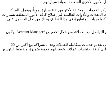
الأمور الأخرى المتعلقة بصيانة سياراتهم.
وافتتحت جيلي أوتو مصر – أبو غالي موتورز كذلك مركزاً مجهزاً بأفضل التقنيات العالمية في صيانة السيارات وخدمات ما بعد البيع، ويوفر المركز الخدمات المختلفة لأكثر من 100 سيارة يومياً، ويعمل بالمركز
لمعدات والأدوات العالمية في إصلاح كافة الأمور المتعلقة بسيارات
التكنولوجيات المتطورة في هذا القطاع، وذلك من أجل الحصول على
ونتيجة لإيمان “جيلي أوتو مصر – أبو غالي موتورز” بأن خدمات ما بعد البيع تعد من أهم السمات المميزة للشركة، حرصت الشركة على تسهيل التواصل مع العملاء، من خلال تخصيص “Account Manager” يكون
واختتم الرئيس التنفيذي للعمليات بمجموعة أبو غالي موتورز كلامه قائلا: “نحرص منذ بدء الانطلاقة غير المسبوقة لسيارات جيلي في مصر على تقديم خدمات متكاملة للعملاء، وهذا بالشراكه مع أكثر من 20
ٌلبي كافة احتياجات عملائنا وتوفر لهم خدمة متميزة. ونخطط للتوسع