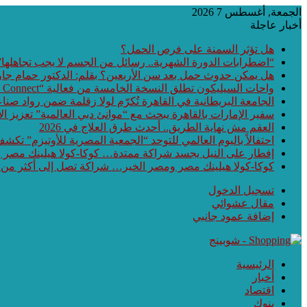
الجمعة, أغسطس 7 2026
أخبار عاجلة
هل تؤثر السمنة على فرص الحمل؟
“اضطرابات الدورة الشهرية.. رسائل من الجسم لا يجب تجاهلها”
هل يمكن حدوث حمل بعد سن الأربعين؟ بقلم: الدكتور حمام جا
واحات السيليكون تطلق النسخة الخامسة من فعالية “Waha Connect” بالمنطقة التكنولوجية بمدينة بني سويف الجديدة
الجامعة البريطانية في القاهرة تُكرّم لولا زقلمة ضمن رواد صناع
سفير الإمارات بالقاهرة يبحث مع “موانئ دبي العالمية” تعزيز 
العقم مش نهاية الطريق.. أحدث طرق العلاج في 2026
احتفالاً باليوم العالمي للتوحد “الجمعية المصرية للأوتيزم” تكشف عن أحدث ابتكارات هذا العام الـ
إفطار على النيل يجسد شراكة ممتدة… كوكا-كولا هيلينك مصر
كوكا-كولا هيلينك مصر ومصر الخير… شراكة تصل إلى أكثر من
تسجيل الدخول
مقال عشوائي
إضافة عمود جانبي
الرئيسية
أخبار
اقتصاد
بنوك