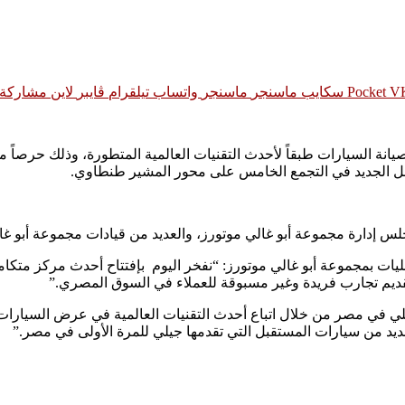
‫Pocket
سكايب
ماسنجر
ماسنجر
واتساب
تيلقرام
ڤايبر
لاين
مشاركة ع
وصيانة السيارات طبقاً لأحدث التقنيات العالمية المتطورة، وذلك حرصاً
مل الجديد في التجمع الخامس على محور المشير طنطاوي.
 إدارة مجموعة أبو غالي موتورز، والعديد من قيادات مجموعة أبو غال
ليات بمجموعة أبو غالي موتورز: “نفخر اليوم بإفتتاح أحدث مركز متك
 لتقديم تجارب فريدة وغير مسبوقة للعملاء في السوق المصري.”
يلي في مصر من خلال اتباع أحدث التقنيات العالمية في عرض السيارات 
يد من سيارات المستقبل التي تقدمها جيلي للمرة الأولى في مصر.”