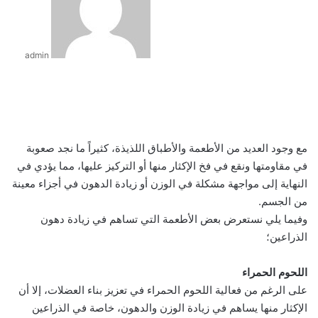
admin
ف
ل
ب
O
س
م
م
و
ت
ڤ
ل
م
ط
ي
X
ي
T
ي
R
V
d
P
ك
ا
ا
ا
ي
ا
ا
ب
ش
س
ن
u
ن
e
K
n
o
ا
س
ت
س
ل
ي
ي
ا
ا
ب
ك
ت
m
d
o
o
c
ي
ن
ن
ق
س
ب
ن
ر
ع
مع وجود العديد من الأطعمة والأطباق اللذيذة، كثيراً ما نجد صعوبة
و
د
b
ي
d
n
k
k
ج
ب
ج
ا
ر
ر
ك
ة
في مقاومتها ونقع في فخ الإكثار منها أو التركيز عليها، مما يؤدي في
ك
إ
l
ر
i
t
l
e
ر
ر
ا
ب
ة
النهاية إلى مواجهة مشكلة في الوزن أو زيادة الدهون في أجزاء معينة
r
ن
ي
t
a
a
t
م
ع
من الجسم.
س
k
s
ب
ت
t
s
ر
وفيما يلي نستعرض بعض الأطعمة التي تساهم في زيادة دهون
e
n
ا
الذراعين؛
i
ل
k
ب
اللحوم الحمراء
i
ر
على الرغم من فعالية اللحوم الحمراء في تعزيز بناء العضلات، إلا أن
ي
د
الإكثار منها يساهم في زيادة الوزن والدهون، خاصة في الذراعين