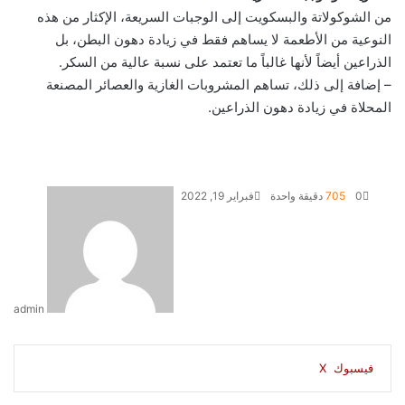
من الشوكولاتة والبسكويت إلى الوجبات السريعة، الإكثار من هذه
النوعية من الأطعمة لا يساهم فقط في زيادة دهون البطن، بل
الذراعين أيضاً لأنها غالباً ما تعتمد على نسبة عالية من السكر.
– إضافة إلى ذلك، تساهم المشروبات الغازية والعصائر المصنعة
المحلاة في زيادة دهون الذراعين.
0
705
دقيقة واحدة
فبراير 19, 2022
admin
ف
ل
ب
O
س
م
م
و
ت
ڤ
ل
م
ط
ي
X
ي
T
ي
R
V
d
P
ك
ا
ا
ا
ي
ا
ا
ب
ش
فيسبوك
‫X
ل
ب
O
س
م
م
و
ت
ڤ
ل
م
ط
س
ن
u
ن
e
K
n
o
ا
س
ت
س
ل
ي
ي
ا
ا
ي
T
ي
R
V
d
P
ك
ا
ا
ا
ي
ا
ا
ب
ش
ب
ك
ت
m
d
o
o
c
ي
ن
ن
ق
س
ب
ن
ر
ع