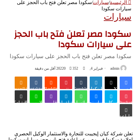
الرئيسية
/
سيارات
/
سكودا مصر تعلن فتح باب الحجز على
سيارات سكودا
سيارات
سكودا مصر تعلن فتح باب الحجز
على سيارات سكودا
سكودا مصر تعلن فتح باب الحجز على سيارات سكودا
admin
فبراير 4, 2022
352
0
أقل من دقيقة
فيسبوك
X
لينكدإن
Tumblr
بينتيريست
Reddit
VKontakte
Odnoklassniki
Pocket
سكايب
ماسنجر
واتساب
تيلقرام
ڤايبر
لاين
مشاركة عبر البريد
طباعة
تعلن شركة كيان إيجيبت للتجارة والاستثمار الوكيل الحصري
لعلامة سكودا في مصر عن إعادة فتح باب حجز سيارات سكودا