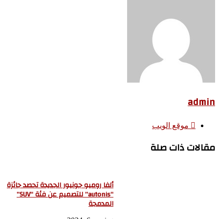
admin
موقع الويب
مقالات ذات صلة
ألفا روميو جونيور الجديدة تحصد جائزة
“autonis” للتصميم عن فئة “SUV”
المدمجة