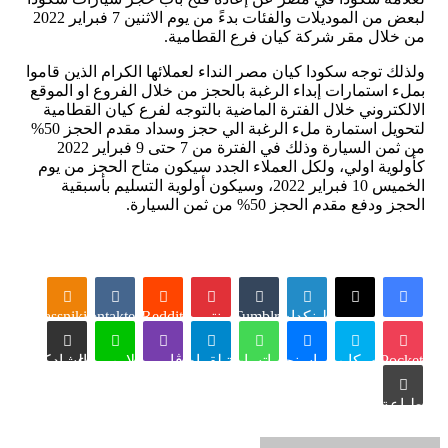
لبعض من الموديلات والفئات بدءً من يوم الاثنين 7 فبراير 2022
من خلال مقر شركة كيان فرع القطامية.
ولذلك توجه سكودا كيان مصر النداء لعملائها الكرام الذين قاموا
بملء استمارات إبداء الرغبة بالحجز من خلال الفروع او الموقع
الالكتروني خلال الفترة الماضية بالتوجه لفرع كيان القطامية
لتحويل استمارة ملء الرغبة الي حجز وسداد مقدم الحجز 50%
من ثمن السيارة وذلك في الفترة من 7 حتى 9 فبراير 2022
كأولوية اولي، ولكل العملاء الجدد سيكون متاح الحجز من يوم
الخميس 10 فبراير 2022، وسيكون أولوية التسليم بأسبقية
الحجز ودفع مقدم الحجز 50% من ثمن السيارة.
لينكدإن
Tumblr
بينتيريست
Reddit
VKontakte
Odnoklassniki
Pocket
سكايب
ماسنجر
واتساب
تيلقرام
ڤايبر
لاين
مشاركة عبر البريد
طباعة