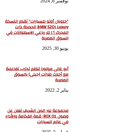
نوفمبر 6, 2024
“جلوبال أوتو للسيارات” تقدم النسخة
BMW 520i Luxury الجديدة ذات
المحرك ١.٦ لتر رباعي الاسطوانات في
السوق المصرية
يونيو 30, 2025
أبو غالى موتورز تنظم تجارب تفاعلية
مع أحدث طرازت (جيلى) بالسوق
المصرية
يناير 2, 2022
مجموعة نور الدين الشريف تعلن عن
وصول ROX 01: قمة الفخامة والأداء
في عالم السيارات
فبراير 5, 2025