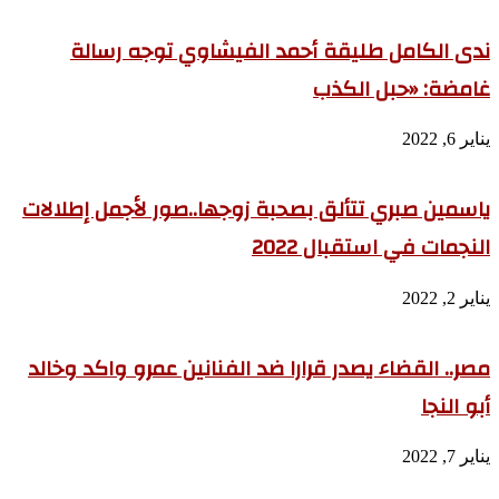
ندى الكامل طليقة أحمد الفيشاوي توجه رسالة
غامضة: «حبل الكذب
يناير 6, 2022
ياسمين صبري تتألق بصحبة زوجها..صور لأجمل إطلالات
النجمات في استقبال 2022
يناير 2, 2022
مصر.. القضاء يصدر قرارا ضد الفنانين عمرو واكد وخالد
أبو النجا
يناير 7, 2022