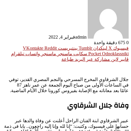
admin
فبراير 4, 2022
0
675
دقيقة واحدة
فيسبوك
‫X
لينكدإن
بينتيريست
Odnoklassniki
‫Pocket
سكايب
ماسنجر
ماسنجر
واتساب
تيلقرام
ڤايبر
لاين
مشاركة عبر البريد
طباعة
جلال الشرقاوي المخرج المسرحي والنجم المصري القدير، توفي
في الساعات الأولى من صباح اليوم الجمعة عن عمر ناهز 87
عامًا بعد معاناته مع الإصابة بفيروس كورونا خلال الأيام الماضية.
وفاة جلال الشرقاوي
عبير الشرقاوي ابنة الفنان الراحل أعلنت عن وفاة والدها عبر
حسابها على فيسبوك، وكتبت: “إنا لله وإنا إليه راجعون.. بابا فى ذمة