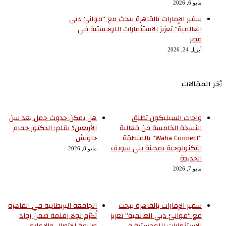
مايو 6, 2026
سفير الإمارات بالقاهرة يبحث مع “موانئ دبي
العالمية” تعزيز الاستثمارات اللوجستية في
مصر
أبريل 24, 2026
أخر المقالات
واحات السيليكون تطلق
هل يمكن حدوث حمل بعد سن
النسخة الخامسة من فعالية
الأربعين؟ بقلم: الدكتور حمام
“Waha Connect” بالمنطقة
جاويش
التكنولوجية بمدينة بني سويف
مايو 8, 2026
الجديدة
مايو 7, 2026
سفير الإمارات بالقاهرة يبحث
الجامعة البريطانية في القاهرة
مع “موانئ دبي العالمية” تعزيز
تُكرّم لولا زقلمة ضمن رواد