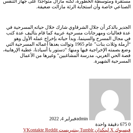
مستقرة ومتوسطة الخطورة، لكنه مازال متواجدًا على جهاز التنفس
الصناعي خاصة وأن استجابة الرئة مازالت ضعيفة.
الجدير بالذكر أن جلال الشرقاوي شارك خلال حياته المسرحية في
عدة فعاليات ومهرجانات مسرحية عربية كما قام بتأليف عدة كتب
في مجال المسرح والسينما، وبدأ حياته بإخراج عمله الأول وهو
“أرملة وثلاث بنات” عام 1965 وتوالت بعدها أعماله المسرحية التي
وضع بصمته الإخراجية فيها ومنها: “دستور يا أسيادنا، عطية الإرهابية،
قصة الحي الغربي، مدرسة المشاغبين” وغيرها من الأعمال
المسرحية الشهيرة.
admin
فبراير 4, 2022
0
675
دقيقة واحدة
فيسبوك
‫X
لينكدإن
بينتيريست