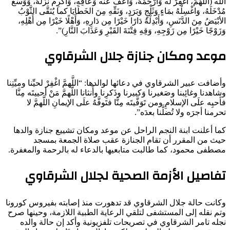
الله (اللَّهُمَّ، اغْفِرْ له وَارْحَمْهُ، وَاعْفُ عنْه وَعَافِهِ، وَأَكْرِمْ نُزُلَهُ، وَوَسِّعْ
مُدْخَلَهُ، وَاغْسِلْهُ بمَاءٍ وَثَلْجٍ وَبَرَدٍ، وَنَقِّهِ مِنَ الخَطَايَا كما يُنَقَّى الثَّوْبُ
الأبْيَضُ مِنَ الدَّنَسِ، وَأَبْدِلْهُ دَارًا خَيْرًا مِن دَارِهِ، وَأَهْلًا خَيْرًا مِن أَهْلِهِ،
وَزَوْجًا خَيْرًا مِن زَوْجِهِ، وَقِهِ فِتْنَةَ القَبْرِ وَعَذَابَ النَّارِ)”.
موعد ومكان جنازة جلال الشرقاوي
وأضافت عبير الشرقاوي في دعائها لوالدها: “اللَّهمَّ اغْفِرْ لحيِّنا وميِّتِنا
وشاهدنا وغائِبنا وصَغيرنا وَكبيرنا وذَكرِنا وأُنثانا اللَّهمَّ مَنْ أحييتَه مِنَّا
فأحيِه علَى الإسلامِ ومن تَوَفَّيتَه مِنَّا فتَوفَّهُ علَى الإيمانِ اللَّهمَّ لا
تحرمنا أجرَه ولا تُضلَّنا بعدَه”.
كما أعلنت ابنة النجم الراحل عن موعد ومكان تشييع جنازة والدها
حيث من المقرر أن تقام الجنازة عقب صلاة الجمعة بمسجد
مصطفى محمود، كما طالبت متابعيها بالدعاء له بالرحمة والمغفرة.
تفاصيل الأزمة الصحية لجلال الشرقاوي
وكانت حالة جلال الشرقاوي قد تدهورت منذ إصابته بفيروس كورونا
وتم نقله إلى المستشفى لتلقي الرعاية الطبية اللازمة، وحينها صرح
نجله تامر الشرقاوي في تصريحات تلفزيونية وأكد إن حالة والده