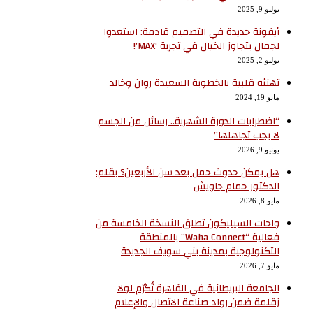
يوليو 9, 2025
أيقونة جديدة في التصميم قادمة: استعدوا
لجمال يتجاوز الخيال في تجربة ‘MAX’!
يوليو 2, 2025
تهنئه قلبية بالخطوبة السعيدة روان وخالد
مايو 19, 2024
“اضطرابات الدورة الشهرية.. رسائل من الجسم
لا يجب تجاهلها”
يونيو 9, 2026
هل يمكن حدوث حمل بعد سن الأربعين؟ بقلم:
الدكتور حمام جاويش
مايو 8, 2026
واحات السيليكون تطلق النسخة الخامسة من
فعالية “Waha Connect” بالمنطقة
التكنولوجية بمدينة بني سويف الجديدة
مايو 7, 2026
الجامعة البريطانية في القاهرة تُكرّم لولا
زقلمة ضمن رواد صناعة الاتصال والإعلام