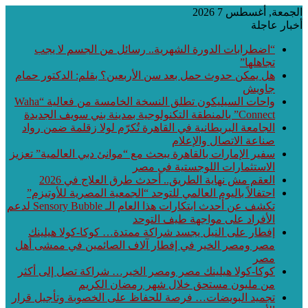
الجمعة, أغسطس 7 2026
أخبار عاجلة
“اضطرابات الدورة الشهرية.. رسائل من الجسم لا يجب
تجاهلها”
هل يمكن حدوث حمل بعد سن الأربعين؟ بقلم: الدكتور حمام
جاويش
واحات السيليكون تطلق النسخة الخامسة من فعالية “Waha
Connect” بالمنطقة التكنولوجية بمدينة بني سويف الجديدة
الجامعة البريطانية في القاهرة تُكرّم لولا زقلمة ضمن رواد
صناعة الاتصال والإعلام
سفير الإمارات بالقاهرة يبحث مع “موانئ دبي العالمية” تعزيز
الاستثمارات اللوجستية في مصر
العقم مش نهاية الطريق.. أحدث طرق العلاج في 2026
احتفالاً باليوم العالمي للتوحد “الجمعية المصرية للأوتيزم”
تكشف عن أحدث ابتكارات هذا العام الـ Sensory Bubble لدعم
الأفراد على مواجهة طيف التوحد
إفطار على النيل يجسد شراكة ممتدة… كوكا-كولا هيلينك
مصر ومصر الخير في إفطار آلاف الصائمين في ممشى أهل
مصر
كوكا-كولا هيلينك مصر ومصر الخير… شراكة تصل إلى أكثر
من مليون مستحق خلال شهر رمضان الكريم
تجميد البويضات… فرصة للحفاظ على الخصوبة وتأجيل قرار