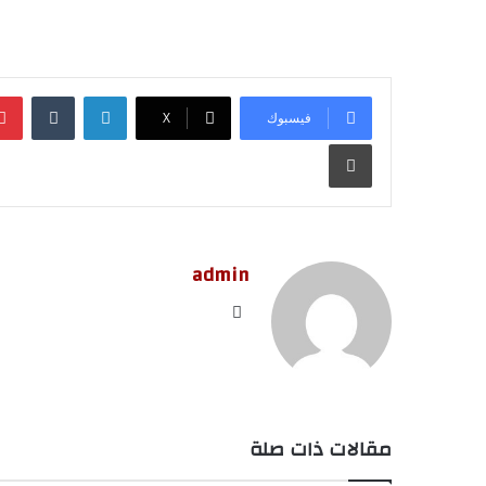
لينكدإن
‏Tumblr
فيسبوك
‫X
طباعة
admin
موق
ع
الوي
ب
مقالات ذات صلة