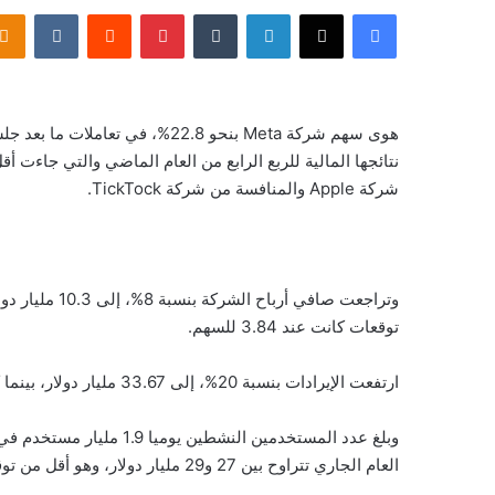
فيسبوك
‫X
لينكدإن
‏Tumblr
بينتيريست
‏Reddit
‏VKontakte
هوى سهم شركة Meta بنحو 22.8%، ف
نتائجها المالية للربع الرابع من العام الماضي والتي جاء
شركة Apple والمنافسة من شركة TickTock.
توقعات كانت عند 3.84 للسهم.
ارتفعت الإيرادات بنسبة 20%، إلى 33.67 مليار دولار، بينما كانت التقديرات عند 33.43 مليار دولار.
وبلغ عدد المستخدمين النشط
العام الجاري تتراوح بين 27 و29 مليار دولار، وهو أقل من توقعات المحللين التي كانت تشير إلى 30.1 مليار دولار.