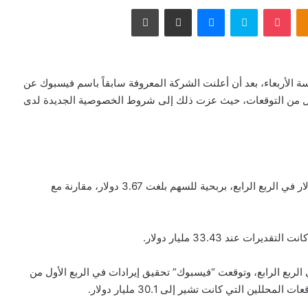
Odnoklassniki
‫Pocket
سكايب
ماسنجر
مشاركة عبر البريد
طباعة
ي تعاملات ما بعد جلسة الأربعاء، بعد أن أعلنت الشركة المعروفة سابقاً باسم فيسبوك عن
ت أقل من التوقعات، حيث عزت ذلك إلى شروط الخصوصية الجديدة لدى
وتراجعت صافي أرباح الشركة بنسبة 8%، إلى 10.3 مليار دولار في الربع الرابع، بربحية للسهم بلغت 3.67 دولار، مقارنة مع
ين يوميا 1.9 مليار مستخدم في الربع الرابع، وتوقعت “فيسبوك” تحقيق إيرادات في الربع الأول من