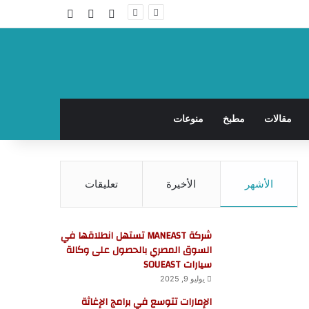
تسجيل الدخول
مقال عشوائي
إضافة عمود جا
مقالات
مطبخ
منوعات
الأشهر
الأخيرة
تعليقات
شركة MANEAST تستهل انطلاقها في
السوق المصري بالحصول على وكالة
سيارات SOUEAST
يوليو 9, 2025
الإمارات تتوسع في برامج الإغاثة