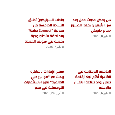
هل يمكن حدوث حمل بعد
واحات السيليكون تطلق
سن الأربعين؟ بقلم: الدكتور
النسخة الخامسة من
حمام جاويش
فعالية “Waha Connect”
بالمنطقة التكنولوجية
مايو 8, 2026
بمدينة بني سويف الجديدة
مايو 7, 2026
الجامعة البريطانية في
سفير الإمارات بالقاهرة
القاهرة تُكرّم لولا زقلمة
يبحث مع “موانئ دبي
ضمن رواد صناعة الاتصال
العالمية” تعزيز الاستثمارات
والإعلام
اللوجستية في مصر
مايو 6, 2026
أبريل 24, 2026