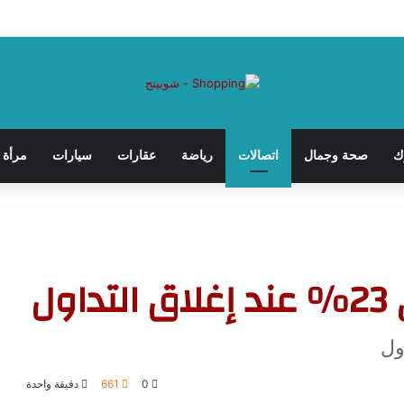
عد سن الأربعين؟ بقلم: الدكتور حمام جاويش
ك
صحة وجمال
اتصالات
رياضة
عقارات
سيارات
مرأة
ل
0
661
دقيقة واحدة