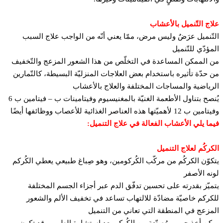
اج التّنميل بالأعشاب
تّنميل عرَضٌ وليس مرض، ممّا يعني أنّه من الواجب علاج السبب
مؤدّي للتّنميل
 الممكن المساعدة في التخلّص من هذا الشعور المزعج والتّخفيف
 حدّة تأثيره باستخدام بعض العلاجات المنزليّة البسيطة، كالتّمارين
رياضية والمساجات المختلفة والعلاج بالأعشاب
يُنصح بتناول الأطعمة الغنيّة بالمغنيسيوم وفيتامينات ب – فيتامين ب 6
ب 12 لأهميّتها هذه العناصر الغذائية للأعصاب ووظائفها أيضًا
ما يلي الأعشاب الفعالة في علاج التنميل:
كركُم لعلاج التنميل
كوّن الكركُم من مركّب الكُركومين، وهو صِباغ طبيعي يعطي الكُركم
نه الأصفر
ميّز بقدرته على تحسين تدفّق الدم عبر أجزاء الجسم المختلفة
كركم خاصيّة مضادّة للالتهاب تساعد في تخفيف الألم والشعور
مزعج في المنطقة التي تعاني من التنميل
كن أخذ حبوب مُصنّعة من الكُركم بعد استشارة الطبيب. قد تكون