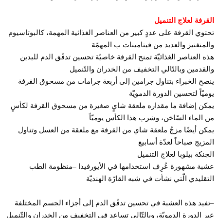
قرفة لعلاج التنميل
توي القرفة على عددٍ كبير من العناصر الغذائية المهمة، كالبوتاسيوم
لمنغنيز والعديد من فيتامينات ب المهمّة
ه العناصر الغذائيّة تمنح القرفة خاصيّة تحسين تدفّق الدم لليدين
لقدمين وبالتّالي التخفيف من الخدران والتّنميل
صح الخبراء بتناول جرامين إلى أربعة جرامات من مسحوق القرفة
ميّاً لتحسين الدورة الدمويّة
كن إضافة ما مقداره ملعقة شايٍ صغيرة من مسحوق القرفة لكأسٍ
 الماء السّاخن، وشرب هذا الكأس يوميّاً
كن أيضًا مزجُ ملعقة شاي من القرفة مع ملعقة من العسل وتناول
مزيج صباحاً لعدّة أسابيع
جنكة بيلوبا لعلاج التنميل
بة مشهورة عُرِف استخدامها في الأيورفيدا –منظومة الطب
تقليدي الّتي نشأت في شبه القارّة الهنديّة
فيد هذه العشبة في تحسين تدفّق الدم إلى أجزاء الجسم المختلفة
ر الدورة الدمويّة، وبالتّالي تساعد في التخفيف من الخدران والتّنميل