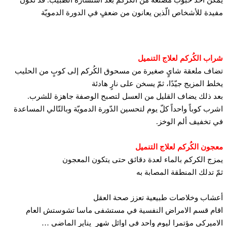
يدة للأشخاص الّذين يعانون من ضعفٍ في الدورة الدمويّة
اب الكُركم لعلاج التنميل
اف ملعقة شايٍ صغيرة من مسحوق الكُركم إلى كوبٍ من الحليب
لط المزيج جيّدًا، ثمّ يسخن على نارٍ هادئة
د ذلك يضاف القليل من العسل لتصبح الوصفة جاهزة للشرب.
رب كوباً واحداً كلّ يوم لتحسين الدّورة الدمويّة وبالتّالي المساعدة
 تخفيف ألم الوخز.
جون الكُركم لعلاج التنميل
زج الكركم بالماء لعدة دقائق حتى يتكون المعجون
ّ تدلك المنطقة المصابة به
شاب وخلاصات طبيعية تعزز صحة العقل
ام قسم الامراض النفسية في مستشفى ماسا تشوستش العام
اميركي مؤتمرا ليوم واحد في اوائل شهر يناير الماضي …