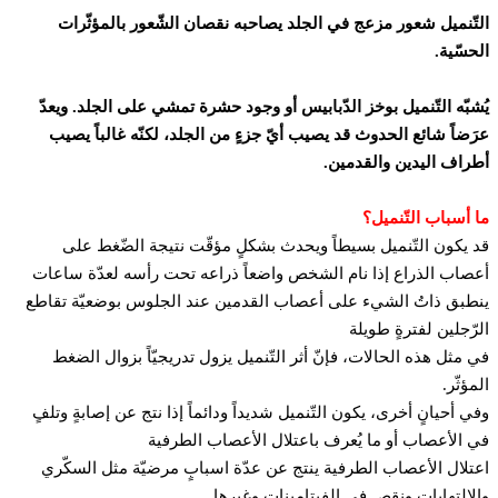
تّنميل شعور مزعج في الجلد يصاحبه نقصان الشّعور بالمؤثّرات
حسّية.
شبّه التّنميل بوخز الدّبابيس أو وجود حشرة تمشي على الجلد. ويعدّ
َضاً شائع الحدوث قد يصيب أيّ جزءٍ من الجلد، لكنّه غالباً يصيب
راف اليدين والقدمين.
 أسباب التّنميل؟
 يكون التّنميل بسيطاً ويحدث بشكلٍ مؤقّت نتيجة الضّغط على
صاب الذراع إذا نام الشخص واضعاً ذراعه تحت رأسه لعدّة ساعات
طبق ذاتُ الشيء على أعصاب القدمين عند الجلوس بوضعيّة تقاطع
رّجلين لفترةٍ طويلة
 مثل هذه الحالات، فإنّ أثر التّنميل يزول تدريجيّاً بزوال الضغط
مؤثّر.
ي أحيانٍ أخرى، يكون التّنميل شديداً ودائماً إذا نتج عن إصابةٍ وتلفٍ
 الأعصاب أو ما يُعرف باعتلال الأعصاب الطرفية
تلال الأعصاب الطرفية ينتج عن عدّة اسبابٍ مرضيّة مثل السكّري
لالتهابات ونقصٍ في الفيتامينات وغيرها.