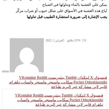
كن غلي العشبة بالماء وتناولها في الصباح
باع هذه العشبة في الأسواق على شكل حبوب أو شراب مركّز
ب الإشارة إلى ضرورة استشارة الطبيب قبل تناولها
0
374
2 دقائق
فبراير 1, 2022
admin
سبوك
‫X
لينكدإن
بينتيريست
Odnoklassni
‫Pocket
سكايب
ماسنجر
ماسنجر
واتساب
تيلقرام
يبر
لاين
مشاركة عبر البريد
طباعة
فيسبوك
‫X
لينكدإن
بينتيريست
Odnoklassniki
‫Pocket
سكايب
ماسنجر
ماسنجر
واتساب
تيلقرام
ڤايبر
لاين
مشاركة عبر البريد
طباعة