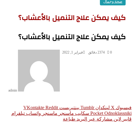
صحة وجمال
كيف يمكن علاج التنميل بالأعشاب؟
كيف يمكن علاج التنميل بالأعشاب؟
0
374
2 دقائق
فبراير 1, 2022
admin
سبوك
‫X
لينكدإن
بينتيريست
Odnoklassni
‫Pocket
سكايب
ماسنجر
ماسنجر
واتساب
تيلقرام
يبر
لاين
مشاركة عبر البريد
طباعة