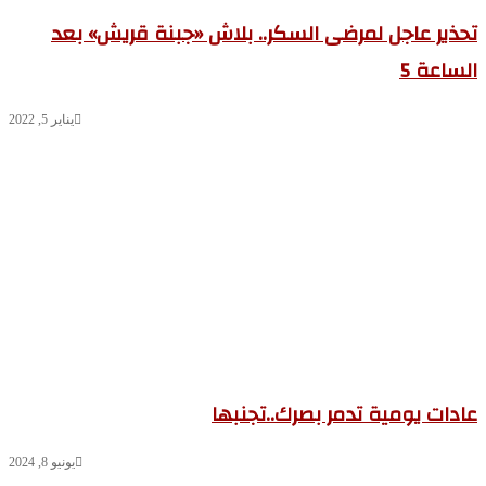
ذير عاجل لمرضى السكر.. بلاش «جبنة قريش» بعد
ساعة 5
يناير 5, 2022
دات يومية تدمر بصرك..تجنبها
يونيو 8, 2024