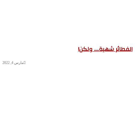
فطائر شهية…. ولكن!
مارس 4, 2022