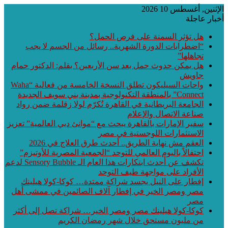
إثنين, أغسطس 10 2026
بار عاجلة
هل تؤثر السمنة على فرص الحمل؟
“اضطرابات الدورة الشهرية.. رسائل من الجسم لا يجب
تجاهلها”
هل يمكن حدوث حمل بعد سن الأربعين؟ بقلم: الدكتور حمام
جاويش
واحات السيليكون تطلق النسخة الخامسة من فعالية “Waha
Connect” بالمنطقة التكنولوجية بمدينة بني سويف الجديدة
الجامعة البريطانية في القاهرة تُكرّم لولا زقلمة ضمن رواد
صناعة الاتصال والإعلام
سفير الإمارات بالقاهرة يبحث مع “موانئ دبي العالمية” تعزيز
الاستثمارات اللوجستية في مصر
العقم مش نهاية الطريق.. أحدث طرق العلاج في 2026
احتفالاً باليوم العالمي للتوحد “الجمعية المصرية للأوتيزم”
تكشف عن أحدث ابتكارات هذا العام الـ Sensory Bubble لدعم
الأفراد على مواجهة طيف التوحد
إفطار على النيل يجسد شراكة ممتدة… كوكا-كولا هيلينك
مصر ومصر الخير في إفطار آلاف الصائمين في ممشى أهل
مصر
كوكا-كولا هيلينك مصر ومصر الخير… شراكة تصل إلى أكثر
من مليون مستحق خلال شهر رمضان الكريم