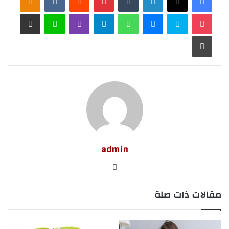
‫Pocket
سكايب
ماسنجر
واتساب
تيلقرام
ڤايبر
لاين
مشاركة عبر البريد
طباعة
admin
موق
ع
مقالات ذات صلة
الوي
ب