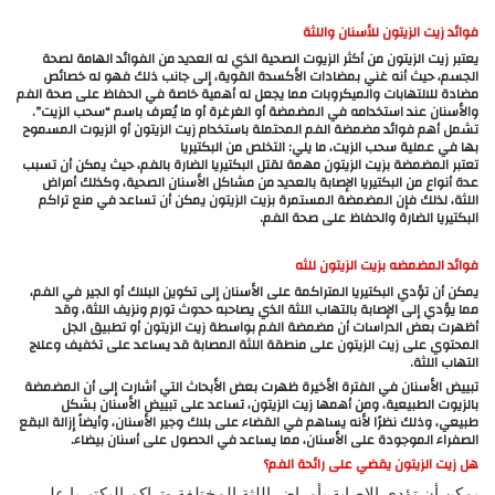
فوائد زيت الزيتون للأسنان واللثة
يعتبر زيت الزيتون من أكثر الزيوت الصحية الذي له العديد من الفوائد الهامة لصحة
الجسم، حيث أنه غني بمضادات الأكسدة القوية، إلى جانب ذلك فهو له خصائص
مضادة للالتهابات والميكروبات مما يجعل له أهمية خاصة في الحفاظ على صحة الفم
والأسنان عند استخدامه في المضمضة أو الغرغرة أو ما يُعرف باسم “سحب الزيت”.
تشمل أهم فوائد مضمضة الفم المحتملة باستخدام زيت الزيتون أو الزيوت المسموح
بها في عملية سحب الزيت، ما يلي: التخلص من البكتيريا
تعتبر المضمضة بزيت الزيتون مهمة لقتل البكتيريا الضارة بالفم، حيث يمكن أن تسبب
عدة أنواع من البكتيريا الإصابة بالعديد من مشاكل الأسنان الصحية، وكذلك أمراض
اللثة، لذلك فإن المضمضة المستمرة بزيت الزيتون يمكن أن تساعد في منع تراكم
البكتيريا الضارة والحفاظ على صحة الفم.
فوائد المضمضه بزيت الزيتون للثه
يمكن أن تؤدي البكتيريا المتراكمة على الأسنان إلى تكوين البلاك أو الجير في الفم،
مما يؤدي إلى الإصابة بالتهاب اللثة الذي يصاحبه حدوث تورم ونزيف اللثة، وقد
أظهرت بعض الدراسات أن مضمضة الفم بواسطة زيت الزيتون أو تطبيق الجل
المحتوي على زيت الزيتون على منطقة اللثة المصابة قد يساعد على تخفيف وعلاج
التهاب اللثة.
تبييض الأسنان في الفترة الأخيرة ظهرت بعض الأبحاث التي أشارت إلى أن المضمضة
بالزيوت الطبيعية، ومن أهمها زيت الزيتون، تساعد على تبييض الأسنان بشكل
طبيعي، وذلك نظرًا لأنه يساهم في القضاء على بلاك وجير الأسنان، وأيضاً إزالة البقع
الصفراء الموجودة على الأسنان، مما يساعد في الحصول على أسنان بيضاء.
هل زيت الزيتون يقضي على رائحة الفم؟
يمكن أن تؤدي الإصابة بأمراض اللثة المختلفة وتراكم البكتيريا على