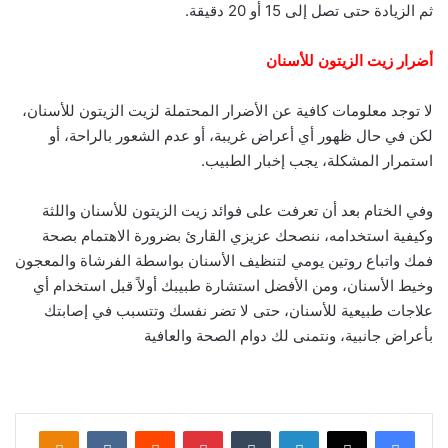
ثم الزيادة حتى تصل إلى 15 أو 20 دقيقة.
أضرار زيت الزيتون للأسنان
لا توجد معلومات كافية عن الأضرار المحتملة لزيت الزيتون للأسنان،
لكن في حال ظهور أي أعراض غريبة، أو عدم الشعور بالراحة، أو
استمرار المشكلة، يجب إخبار الطبيب.
وفي الختام بعد أن تعرفت على فوائد زيت الزيتون للأسنان واللثة
وكيفية استخدامه، ننصحك عزيزي القارئ بضرورة الاهتمام بصحة
فمك واتباع روتين يومي لتنظيف الأسنان بواسطة الفرشاة والمعجون
وخيط الأسنان، ومن الأفضل استشارة طبيبك أولاً قبل استخدام أي
علاجات طبيعية للأسنان، حتى لا تضر نفسك وتتسبب في إصابتك
بأعراض جانبية، ونتمنى لك دوام الصحة والعافية
لينكدإن
‏Tumblr
بينتيريست
‏Reddit
‏VKontakte
Odnoklassniki