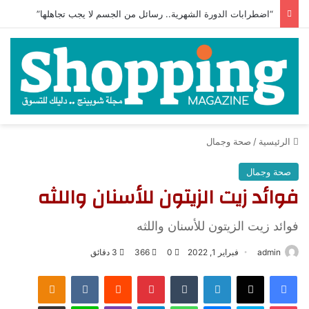
“اضطرابات الدورة الشهرية.. رسائل من الجسم لا يجب تجاهلها”
الرئيسية
/
صحة وجمال
صحة وجمال
فوائد زيت الزيتون للأسنان واللثه
فوائد زيت الزيتون للأسنان واللثه
admin
فبراير 1, 2022
0
366
3 دقائق
فيسبوك
‫X
لينكدإن
‏Tumblr
بينتيريست
‏Reddit
‏VKontakte
Odnoklassniki
‫Pocket
سكايب
ماسنجر
واتساب
تيلقرام
ڤايبر
لاين
مشاركة عبر البريد