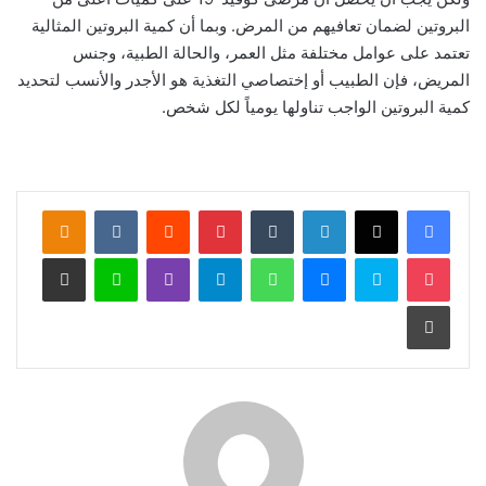
البروتين لضمان تعافيهم من المرض. وبما أن كمية البروتين المثالية
تعتمد على عوامل مختلفة مثل العمر، والحالة الطبية، وجنس
المريض، فإن الطبيب أو إختصاصي التغذية هو الأجدر والأنسب لتحديد
كمية البروتين الواجب تناولها يومياً لكل شخص.
لينكدإن
‏Tumblr
بينتيريست
‏Reddit
‏VKontakte
Odnoklassniki
‫Pocket
سكايب
ماسنجر
واتساب
تيلقرام
ڤايبر
لاين
مشاركة عبر البريد
طباعة