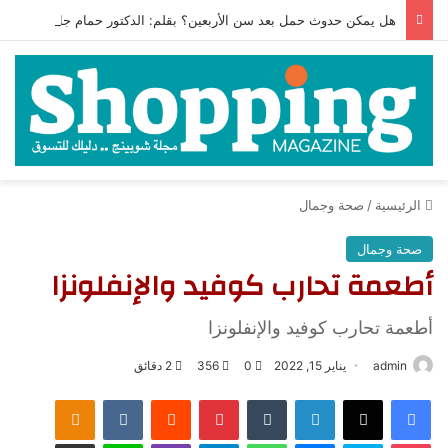
هل يمكن حدوث حمل بعد سن الأربعين؟ بقلم: الدكتور حمام جاويش
الرئيسية
/
صحة وجمال
صحة وجمال
أطعمة تحارب كوفيد والإنفلونزا
أطعمة تحارب كوفيد والإنفلونزا
admin
يناير 15, 2022
0
356
2 دقائق
فيسبوك
‫X
لينكدإن
‏Tumblr
بينتيريست
‏Reddit
‏VKontakte
Odnoklassniki
‫Pocket
سكايب
ماسنجر
واتساب
تيلقرام
ڤايبر
لاين
مشاركة عبر البريد