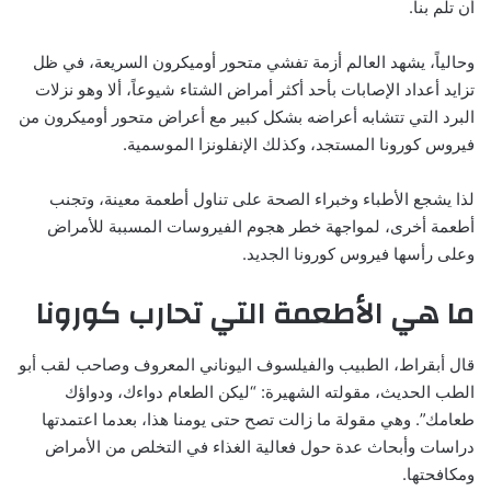
أن تلم بنا.
وحالياً، يشهد العالم أزمة تفشي متحور أوميكرون السريعة، في ظل
تزايد أعداد الإصابات بأحد أكثر أمراض الشتاء شيوعاً، ألا وهو نزلات
البرد التي تتشابه أعراضه بشكل كبير مع أعراض متحور أوميكرون من
فيروس كورونا المستجد، وكذلك الإنفلونزا الموسمية.
لذا يشجع الأطباء وخبراء الصحة على تناول أطعمة معينة، وتجنب
أطعمة أخرى، لمواجهة خطر هجوم الفيروسات المسببة للأمراض
وعلى رأسها فيروس كورونا الجديد.
ما هي الأطعمة التي تحارب كورونا
قال أبقراط، الطبيب والفيلسوف اليوناني المعروف وصاحب لقب أبو
الطب الحديث، مقولته الشهيرة: “ليكن الطعام دواءك، ودواؤك
طعامك”. وهي مقولة ما زالت تصح حتى يومنا هذا، بعدما اعتمدتها
دراسات وأبحاث عدة حول فعالية الغذاء في التخلص من الأمراض
ومكافحتها.