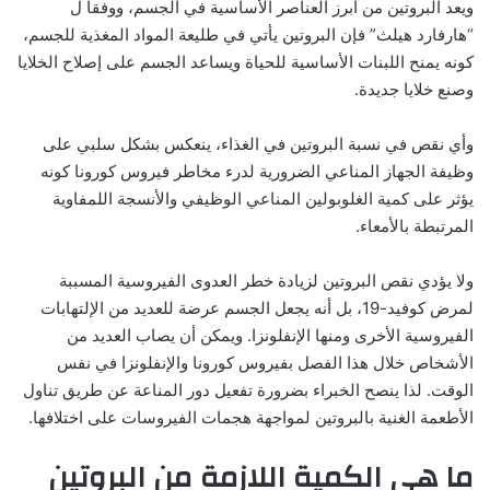
ويعد البروتين من أبرز العناصر الأساسية في الجسم، ووفقاً ل
“هارفارد هيلث” فإن البروتين يأتي في طليعة المواد المغذية للجسم،
كونه يمنح اللبنات الأساسية للحياة ويساعد الجسم على إصلاح الخلايا
وصنع خلايا جديدة
.
وأي نقص في نسبة البروتين في الغذاء، ينعكس بشكل سلبي على
وظيفة الجهاز المناعي الضرورية لدرء مخاطر فيروس كورونا كونه
يؤثر على كمية الغلوبولين المناعي الوظيفي والأنسجة اللمفاوية
المرتبطة بالأمعاء
.
ولا يؤدي نقص البروتين لزيادة خطر العدوى الفيروسية المسببة
لمرض كوفيد-19، بل أنه يجعل الجسم عرضة للعديد من الإلتهابات
الفيروسية الأخرى ومنها الإنفلونزا. ويمكن أن يصاب العديد من
الأشخاص خلال هذا الفصل بفيروس كورونا والإنفلونزا في نفس
الوقت. لذا ينصح الخبراء بضرورة تفعيل دور المناعة عن طريق تناول
الأطعمة الغنية بالبروتين لمواجهة هجمات الفيروسات على اختلافها.
ما هي الكمية اللازمة من البروتين