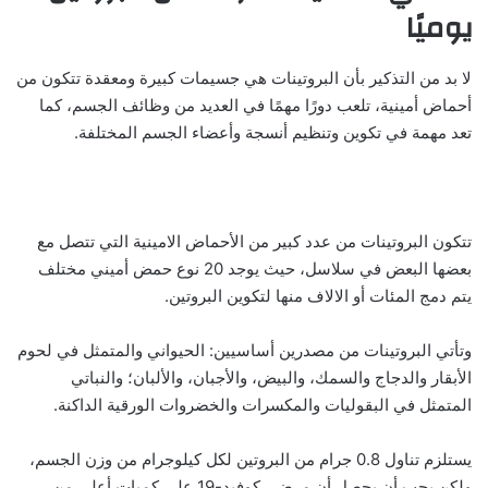
يوميًا
لا بد من التذكير بأن البروتينات هي جسيمات كبيرة ومعقدة تتكون من
أحماض أمينية، تلعب دورًا مهمًا في العديد من وظائف الجسم، كما
تعد مهمة في تكوين وتنظيم أنسجة وأعضاء الجسم المختلفة.
تتكون البروتينات من عدد كبير من الأحماض الامينية التي تتصل مع
بعضها البعض في سلاسل، حيث يوجد 20 نوع حمض أميني مختلف
يتم دمج المئات أو الالاف منها لتكوين البروتين.
وتأتي البروتينات من مصدرين أساسيين: الحيواني والمتمثل في لحوم
الأبقار والدجاج والسمك، والبيض، والأجبان، والألبان؛ والنباتي
المتمثل في البقوليات والمكسرات والخضروات الورقية الداكنة.
يستلزم تناول 0.8 جرام من البروتين لكل كيلوجرام من وزن الجسم،
ولكن يجب أن يحصل أن مرضى كوفيد-19 على كميات أعلى من