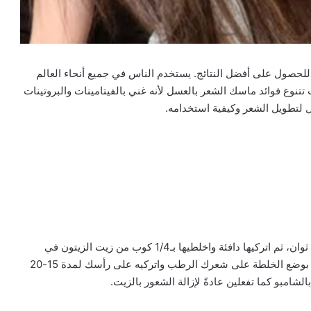
لحصول على أفضل النتائج. يستخدم الناس في جميع أنحاء العالم
نوع فوائد ماسك الشعر بالعسل لأنه غني بالفيتامينات والبروتينات
ل لتطويل الشعر وكيفية استخدامه.
قومي بتسخين نصف كوب من العسل في الميكروويف لبضع ثوان، ثم اتركيها دافئة واخلطيها بـ1/4 كوب من زيت الزيتون في
وعاء، بعدها اخلطيهم جيداً للحصول على مزيج مثالي. قومي بوضع الخلطة على شعرك الرطب واتركيه على رأسك لمدة 15-20
شامبو كما تفعلين عادةً لإزالة الشعور بالزيت.