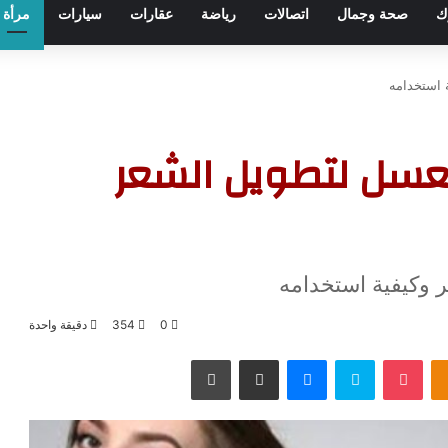
ك
صحة وجمال
اتصالات
رياضة
عقارات
سيارات
مرأة
 استخدامه
عسل لتطويل الشعر
وكيفية استخدامه
0
354
دقيقة واحدة
Odnoklassniki
‫Pocket
سكايب
ماسنجر
مشاركة عبر البريد
طباعة