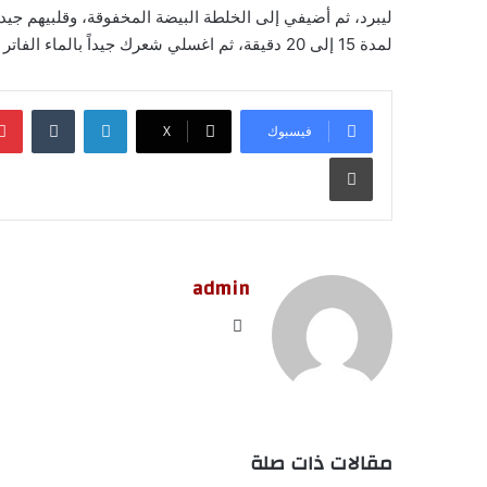
ليبرد، ثم أضيفي إلى الخلطة البيضة المخفوقة، وقلبيهم جيد
لمدة 15 إلى 20 دقيقة، ثم اغسلي شعرك جيداً بالماء الفاتر أو البارد لإزالة جميع المكونات والحصول على شعر صحي وطويل.
لينكدإن
‏Tumblr
فيسبوك
‫X
طباعة
admin
موق
ع
الوي
ب
مقالات ذات صلة