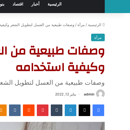
الرئيسية
أخبار
اقتصاد
بنو
الرئيسية
/
مرأة
/
وصفات طبيعية من العسل لتطويل الشعر وكيفية
مرأة
وصفات طبيعية من ال
وكيفية استخدامه
وصفات طبيعية من العسل لتطويل الشعر 
admin
يناير 12, 2022
فيسبوك
‫X
لينكدإن
‏Tumblr
بينتيريست
‏Reddit
‏VKontakte