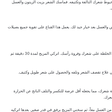
خيوط شعرك التالفة وتكثيفه. فماسك الشعر بزيت الزيتون والعسل
.
 والعسل بعد خيار جيد لك. يعمل هذا القناع على تقوية جميع بصيلات
فقومي بمزج بيضتين ونصف كوب من العسل جيداً، ثم ضعي الخلطة على شعرك وفروة رأسك. اتركي المزيج لمدة 30 دقيقة ثم
 شعرك، مما يجعله أقل عرضة للتكسر والتلف الناتج عن الحرارة
عرك.
من العسل معاً، ثم سخني المزيج برفق في قدر صغير. بعدها اتركيه