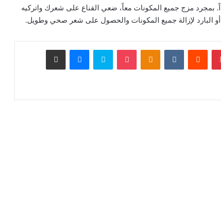
اً. بمجرد مزج جميع المكونات معاً، ضعي القناع على شعرك واتركيه
بينتيريست
‏Reddit
‏VKontakte
Odnoklassniki
‫Pocket
سكايب
ماسنجر
مشاركة عبر البريد