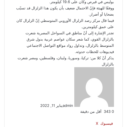
بوليس في قبرص وكان على 19.6 كيلومتر.
س
k
s
ب
ووفقًا للهيئة فإنّ الاحتمال ضعيف بأن يكون هذا الزلزال قد تسبّب
ت
t
s
ر
بضحايا أو أضرار.
e
n
ا
فيما قال مركز رصد الزلزال الأوروبي المتوسطي إنّ الزلزال كان
i
ل
على عمق كيلومترين.
k
ب
تجدر الإشارة إلى أنّ مناطق في السواحل المصرية شعرت
i
ر
بالزلزال القوي، كما شعر سكان عواصم عربية بدول شرق
ي
المتوسط بالزلزال، وتداول رواد مواقع التواصل الاجتماعي
د
فيديوهات للحظات حدوثه.
يذكر أنّ كلا من: تركيا، وسوريا، ولبنان، وفلسطين، ومصر شعرت
بالزلزال
admin
يناير 11, 2022
0
343
أقل من دقيقة
ف
ل
ب
O
س
م
م
و
ت
ڤ
ل
م
ط
ي
X
ي
T
ي
R
V
d
P
ك
ا
فيسبوك
ا
ا
ي
ا
‫X
ا
ب
ل
ش
ب
O
س
م
م
و
ت
ڤ
ل
م
ط