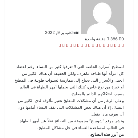
admin
يناير 9, 2022
0
386
دقيقة واحدة
ف
ل
ب
O
س
م
م
و
ت
ڤ
ل
م
ط
ي
X
ي
T
ي
R
V
d
P
ك
ا
ا
ا
ي
ا
ا
ش
ب
س
ن
u
ن
e
K
n
o
ا
س
س
ت
ل
ي
ي
ا
ا
ب
ك
m
ت
d
o
o
c
ي
ن
ن
س
ق
ب
ن
ر
ع
للمطبخ أسراره الخاصة التى لا تعرفها كثير من النساء، رغم اعتقاد
و
د
b
ي
d
n
k
k
ب
ج
ج
ا
ر
ر
ك
ة
كل امرأة أنها طباخة ماهرة.. ولكن الحقيقة أن هناك الكثير من
ك
إ
l
ر
i
t
l
e
ر
ر
ب
ا
ة
الحيل والأسرار التى تحتاج إلى ممارسة لسنوات طويلة فى المطبخ
ن
r
ي
t
a
a
t
م
ع
أو خبرة من نوع خاص، كتلك التى يحملها أمهر الطهاة فى العالم
س
k
s
ب
بسبب احتكاكهم الدائم بالمطبخ.
ت
t
s
ر
وعلى الرغم من أن مشكلات المطبخ تعتبر مألوفة لدى الكثير من
e
n
ا
النساء، إلا أن هناك بعض المشكلات التى تقف النساء أمامها دون
i
ل
أن تعرف ماذا تفعل.
k
ب
ونشر موقع “شوبينج” مجموعة من النصائح نقلاً عن أمهر الطهاة
i
ر
فى العالم، لمساعدة النساء فى حل مشاكل المطبخ.
ي
من أبرز هذه النصائح..
د