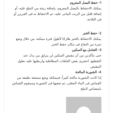
1- حفظ البصل المفروم
يمكنك الاحتفاظ بالبصل المفروم، بإضافة رشة من الملح عليه، أو
إضافة قليل من الزيت النباتى عليه، ثم الاحتفاظ به فى الفريزر أو
فى الثلاجة.
2- حفظ الخبز
يمكنك الاحتفاظ بالخبز طازجًا لأطول فترة ممكنة، من خلال وضع
ثمرة من التفاح فى مكان حفظ الخبز.
3- التعامل مع السكين
حتى تتأكدين من أن مقبض السكين لن ينزلق من يدك عند
التقطيع، احضرى بعض الحلقات المطاطية واربطيها عليه بطول
المقبض.
4- الشوربة المالحة
إذا كانت الشوربة مالحة كثيراً، فىيمكنك وضع منشفة نظيفة من
القماش فى الماء المغلى، ثم ضعيها فى الشوربة وسيقوم القماش
بامتصاص الملح.