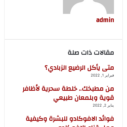
k
ب
i
ل
i
ر
k
ب
ي
i
ر
admin
د
ي
د
م
و
ق
ع
مقالات ذات صلة
ا
ل
و
متى يأكل الرضيع الزبادي؟
ي
ب
فبراير 1, 2022
من مطبخك.. خلطة سحرية لأظافر
قوية وبلمعان طبيعي
يناير 2, 2022
فوائد الافوكادو للبشرة وكيفية