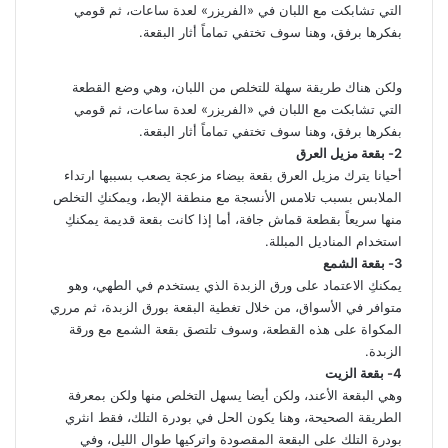
التي تشابكت مع اللبان في «الفريزر» لعدة ساعات، ثم قومي
بفكرها برفق، وهنا سوف تختفي تماماً أثار البقعة.
ولكن هناك طريقة سهلة للتخلص من اللبان، وهي وضع القطعة
التي تشابكت مع اللبان في «الفريزر» لعدة ساعات، ثم قومي
بفكرها برفق، وهنا سوف تختفي تماماً أثار البقعة.
2- بقعة مزيل العرق
أحيانا يترك مزيل العرق بقعة بيضاء مزعجة يصعب بسببها ارتداء
الملابس بسبب تلامس الأنسجة مع منطقة الإبط، ويمكنكِ التخلص
منها سريعاً بقطعة قماش جافة، أما إذا كانت بقعة قديمة يمكنكِ
استخدام المناديل المبللة.
3- بقعة الشمع
يمكنكِ الاعتماد على ورق الزبدة الذي يستخدم في الطهي، وهو
متوافر في الأسواق، من خلال تغطية البقعة بورق الزبدة، ثم مرري
المكواة على هذه القطعة، وسوف تلتصق بقعة الشمع مع ورقة
الزبدة.
4- بقعة الزيت
وهي البقعة الأعند، ولكن أيضا يسهل التخلص منها ولكن بمعرفة
الطريقة الصحيحة، وهنا يكون الحل في بودرة التلك، فقط انثري
بودرة التلك على البقعة المقصودة واتركيها طوال الليل، وفي