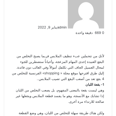
admin
يناير 9, 2022
0
669
دقيقة واحدة
ف
ل
ب
O
س
م
م
و
ت
ڤ
ل
م
ط
ي
X
ي
T
ي
R
V
d
P
ك
ا
ا
ا
ي
ا
ا
ب
ش
س
ن
u
ن
e
K
n
o
ا
س
ت
س
ل
ي
ي
ا
ا
ب
ك
ت
m
d
o
o
c
ي
ن
ن
ق
س
ب
ن
ر
ع
لأنكِ من تتحملين عبء تنظيف الملابس فربما يصبح التخلص من
و
د
b
ي
d
n
k
k
ج
ب
ج
ا
ر
ر
ك
ة
البقع العنيدة إحدى المهام المزعجة، وأحياناً ستضطرين للجوء
ك
إ
l
ر
i
t
l
e
ر
ر
ا
ب
ة
لمحال الغسيل الجاف التي تكلفكِ أموالاً وفي الغالب دون فائدة.
r
ن
ي
t
a
a
t
م
ع
إليكِ طرق اقترحها موقع مجلة « shopping» الفرنسية للتخلص من
س
k
s
ب
4 بقع تعد من أصعب البقع التي تصيب الملابس..
ت
t
s
ر
1- بقعة اللبان
e
n
ا
وهي ليست بقعة بالمعنى المفهوم، بل يصعب التخلص من اللبان
i
ل
إذا تشابك مع الأنسجة، وهو ما يفسد قطعة الملابس ويجعلها غير
k
ب
صالحة للارتداء مرة أخرى.
i
ر
ي
ولكن هناك طريقة سهلة للتخلص من اللبان، وهي وضع القطعة
د