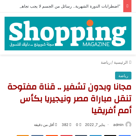
“اضطرابات الدورة الشهرية.. رسائل من الجسم لا يجب تجاهلها”
الرئيسية
/
رياضة
رياضة
مجانا وبدون تشفير .. قناة مفتوحة
تنقل مباراة مصر ونيجيريا بكأس
أمم أفريقيا
admin
يناير 7, 2022
0
382
أقل من دقيقة
فيسبوك
‫X
لينكدإن
‏Tumblr
بينتيريست
‏Reddit
‏VKontakte
Odnoklassniki