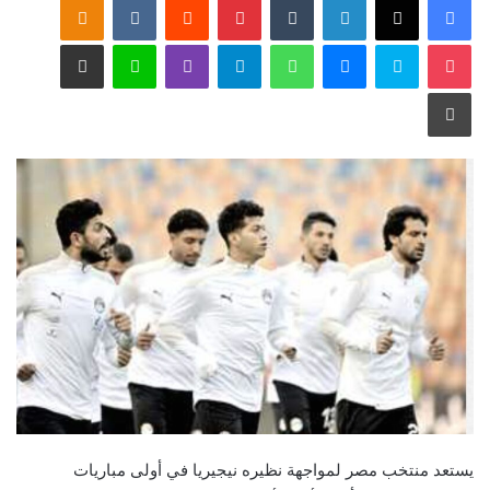
‫Pocket
سكايب
ماسنجر
واتساب
تيلقرام
ڤايبر
لاين
مشاركة عبر البريد
طباعة
يستعد منتخب مصر لمواجهة نظيره نيجيريا في أولى مباريات