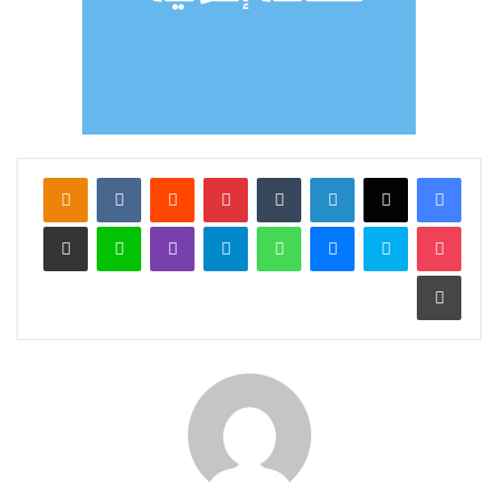
لينكدإن
‏Tumblr
بينتيريست
‏Reddit
‏VKontakte
Odnoklassniki
‫Pocket
سكايب
ماسنجر
واتساب
تيلقرام
ڤايبر
لاين
مشاركة عبر البريد
طباعة