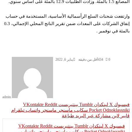
بالمئة. وزادت الطلبيات 12.9 بالمئة على أساس سنوي.
رتفعت شحنات السلع الرأسمالية الأساسية، المستخدمة في حساب
إنفاق الشركات على المعدات ضمن تقرير الناتج المحلي الإجمالي، 0.3
لمئة في نوفمبر .
0
434
أقل من دقيقة
يناير 6, 2022
admin
سبوك
‫X
لينكدإن
بينتيريست
Odnoklassni
‫Pocket
سكايب
ماسنجر
ماسنجر
واتساب
تيلقرام
يبر
لاين
مشاركة عبر البريد
طباعة
فيسبوك
‫X
لينكدإن
بينتيريست
Odnoklassniki
‫Pocket
سكايب
ماسنجر
ماسنجر
واتساب