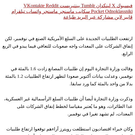
سبوك
‫X
لينكدإن
بينتيريست
Odnoklassni
‫Pocket
سكايب
ماسنجر
ماسنجر
واتساب
تيلقرام
يبر
لاين
مشاركة عبر البريد
طباعة
تفعت الطلبيات الجديدة على السلع الأمريكية الصنع في نوفمبر، لكن
فاق الشركات على المعدات واجه صعوبات للتعافي فيما يبدو في الربع
رابع.
وقالت وزارة التجارة اليوم إن طلبيات المصانع زادت 1.6 بالمئة في
نوفمبر، وعدلت بيانات أكتوبر صعودا لتظهر ارتفاع الطلبيات 1.2 بالمئة
لا من واحد بالمئة كما ورد سابقا.
كرت وزارة التجارة أيضا أن طلبيات السلع الرأسمالية غير العسكرية،
ا الطائرات، وهو ما يُعتبر مقياسا لخطط إنفاق الشركات على
معدات، لم تشهد تغيرا في نوفمبر.
ان خبراء اقتصاديون استطلعت رويترز آراءهم توقعوا ارتفاع طلبيات