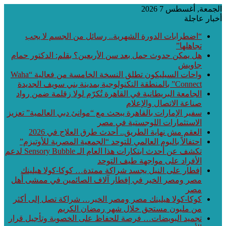
جمعة, أغسطس 7 2026
بار عاجلة
“اضطرابات الدورة الشهرية.. رسائل من الجسم لا يجب
تجاهلها”
هل يمكن حدوث حمل بعد سن الأربعين؟ بقلم: الدكتور حمام
جاويش
واحات السيليكون تطلق النسخة الخامسة من فعالية “Waha
Connect” بالمنطقة التكنولوجية بمدينة بني سويف الجديدة
الجامعة البريطانية في القاهرة تُكرّم لولا زقلمة ضمن رواد
صناعة الاتصال والإعلام
سفير الإمارات بالقاهرة يبحث مع “موانئ دبي العالمية” تعزيز
الاستثمارات اللوجستية في مصر
العقم مش نهاية الطريق.. أحدث طرق العلاج في 2026
احتفالاً باليوم العالمي للتوحد “الجمعية المصرية للأوتيزم”
تكشف عن أحدث ابتكارات هذا العام الـ Sensory Bubble لدعم
الأفراد على مواجهة طيف التوحد
إفطار على النيل يجسد شراكة ممتدة… كوكا-كولا هيلينك
مصر ومصر الخير في إفطار آلاف الصائمين في ممشى أهل
مصر
كوكا-كولا هيلينك مصر ومصر الخير… شراكة تصل إلى أكثر
من مليون مستحق خلال شهر رمضان الكريم
تجميد البويضات… فرصة للحفاظ على الخصوبة وتأجيل قرار