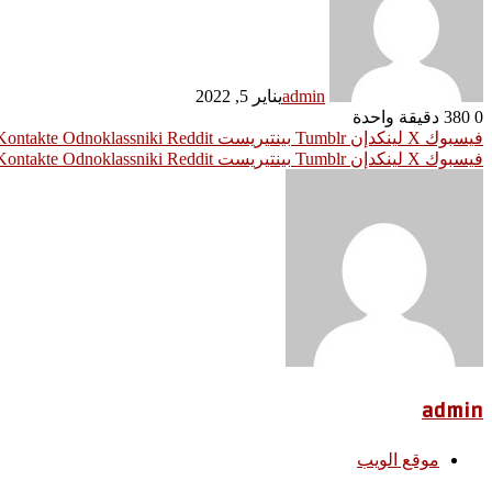
admin
يناير 5, 2022
0
380
دقيقة واحدة
فيسبوك
‫X
لينكدإن
بينتيريست
Odnoklassniki
فيسبوك
‫X
لينكدإن
بينتيريست
Odnoklassniki
admin
موقع الويب