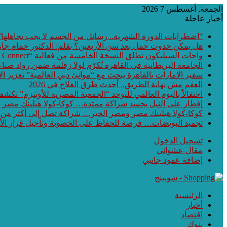
الجمعة, أغسطس 7 2026
أخبار عاجلة
“اضطرابات الدورة الشهرية.. رسائل من الجسم لا يجب تجاهلها”
هل يمكن حدوث حمل بعد سن الأربعين؟ بقلم: الدكتور حمام جا
واحات السيليكون تطلق النسخة الخامسة من فعالية “Waha Connect” بالمنطقة التكنولوجية بمدينة بني سويف الجديدة
الجامعة البريطانية في القاهرة تُكرّم لولا زقلمة ضمن رواد صناع
سفير الإمارات بالقاهرة يبحث مع “موانئ دبي العالمية” تعزيز 
العقم مش نهاية الطريق.. أحدث طرق العلاج في 2026
احتفالاً باليوم العالمي للتوحد “الجمعية المصرية للأوتيزم” تكشف عن أحدث ابتكارات هذا العام الـ
إفطار على النيل يجسد شراكة ممتدة… كوكا-كولا هيلينك مصر
كوكا-كولا هيلينك مصر ومصر الخير… شراكة تصل إلى أكثر من
تجميد البويضات… فرصة للحفاظ على الخصوبة وتأجيل قرار الأ
تسجيل الدخول
مقال عشوائي
إضافة عمود جانبي
الرئيسية
أخبار
اقتصاد
بنوك