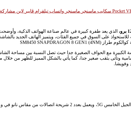
‫Pocket
سكايب
ماسنجر
ماسنجر
واتساب
تيلقرام
ڤايبر
لاين
مشاركة ع
الذي يعد طفرة كبيرة في عالم صناعة الهواتف الذكية، وأوضحت 
 ، وأيضا شكل الكاميرا الأمامية وتأتى بثقب صغير جدا، كما يأتي بالشكل المميز ل
 وفويشا.
س نانو في وضع الاستعداد.