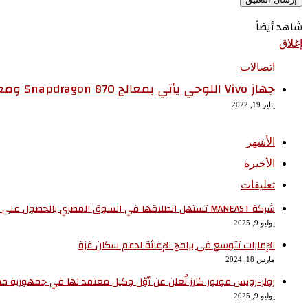
شاهد أيضاً
إغلاق
اتصالات
جهاز Vivo اللوحي يأتي بمعالج Snapdragon 870 ومعدل تحديث 120Hz
يناير 19, 2022
الأشهر
الأخيرة
تعليقات
شركة MANEAST تستهل انطلاقها في السوق المصري بالحصول على وكالة سيارات SOUEAST
يوليو 9, 2025
الإمارات تتوسع في برامج الإغاثة لدعم سكان غزة
مارس 18, 2024
رولز-رويس موتور كارز تُعلن عن أوّل وكيل معتمد لها في جمهورية مصر
يوليو 9, 2025