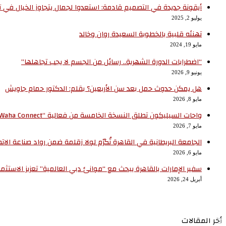
أيقونة جديدة في التصميم قادمة: استعدوا لجمال يتجاوز الخيال في تجربة ‘
يوليو 2, 2025
تهنئه قلبية بالخطوبة السعيدة روان وخالد
مايو 19, 2024
“اضطرابات الدورة الشهرية.. رسائل من الجسم لا يجب تجاهلها”
يونيو 9, 2026
هل يمكن حدوث حمل بعد سن الأربعين؟ بقلم: الدكتور حمام جاويش
مايو 8, 2026
واحات السيليكون تطلق النسخة الخامسة من فعالية “Waha Connect” بالمنطقة التكنولوجية بمدينة بني سويف الجديدة
مايو 7, 2026
الجامعة البريطانية في القاهرة تُكرّم لولا زقلمة ضمن رواد صناعة الات
مايو 6, 2026
سفير الإمارات بالقاهرة يبحث مع “موانئ دبي العالمية” تعزيز الاستث
أبريل 24, 2026
أخر المقالات