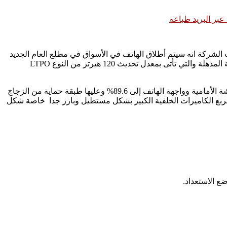
بر البريد
طباعة
الشركة انه سيتم أطلاق الهاتف في الأسواق في مطلع العام الجديد
2022، وتهدف الشركة في أطلاق هاتف يحمل قدرات ومواصفات عالية للاستحواذ على السوق في جميع الفئات، ويتميز الهاتف الجديد بالشاشة المذهلة والتي تأتى بمعدل تحديث 120 هيرتز من النوع LTPO
يأتي الهاتف بتصميم أنيق ومميز جدا يظهر ذلك بوضوح من خلال الشاشة الكبيرة مع الحواف الصغيرة جدا حيث تصل النسبة بين مساحة الشاشة الأمامية وواجهة الهاتف إلى 89.6% وعليها طبقة حماية من الزجاج
لظهر من خلال مربع الكاميرات الخلفية الكبير بشكل مستطيل وبارز جدا خاصة شكل