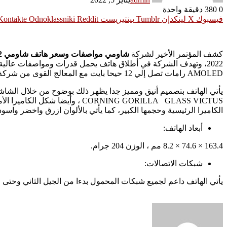
0
380
دقيقة واحدة
فيسبوك
‫X
لينكدإن
بينتيريست
Odnoklassniki
كشف المؤتمر الأخير لشركة
شاومي
مواصفات وسعر هاتف شاومي 12 برو،
AMOLED رامات تصل إلي 12 حيحا بايت مع المعالج القوى من شركة كوالكوم طراز SM8450 SNAPDRAGON 8 GEN1 (4NM)
CORNING GORILLA GLASS VICTUS
الكاميرا الرئيسية وحجمها الكبير، كما يأتي بالألوان ازرق واخضر واسود
أبعاد الهاتف:
163.4 × 74.6 × 8.2 مم ، الوزن 204 جرام.
شبكات الاتصالات:
يأتي الهاتف داعم لجميع شبكات المحمول بدءا من الجيل الثاني وحتى الجيل الخامس 5G، ويعمل بعدد 2 شريحة اتصالات من مقا