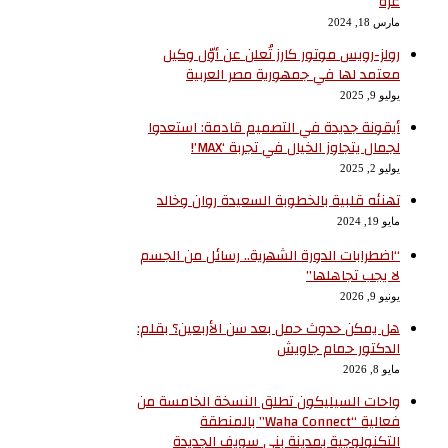
غزة
مارس 18, 2024
رولز-رويس موتور كارز تُعلن عن أوّل وكيل
معتمد لها في جمهورية مصر العربية
يوليو 9, 2025
أيقونة جديدة في التصميم قادمة: استعدوا
لجمال يتجاوز الخيال في تجربة ‘MAX’!
يوليو 2, 2025
تهنئه قلبية بالخطوبة السعيدة روان وخالد
مايو 19, 2024
“اضطرابات الدورة الشهرية.. رسائل من الجسم
لا يجب تجاهلها”
يونيو 9, 2026
هل يمكن حدوث حمل بعد سن الأربعين؟ بقلم:
الدكتور حمام جاويش
مايو 8, 2026
واحات السيليكون تطلق النسخة الخامسة من
فعالية “Waha Connect” بالمنطقة
التكنولوجية بمدينة بني سويف الجديدة