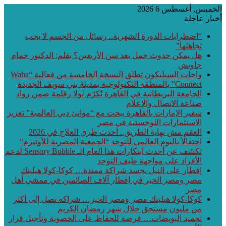
الخميس, أغسطس 6 2026
أخبار عاجلة
“اضطرابات الدورة الشهرية.. رسائل من الجسم لا يجب
تجاهلها”
هل يمكن حدوث حمل بعد سن الأربعين؟ بقلم: الدكتور حمام
جاويش
واحات السيليكون تطلق النسخة الخامسة من فعالية “Waha
Connect” بالمنطقة التكنولوجية بمدينة بني سويف الجديدة
الجامعة البريطانية في القاهرة تُكرّم لولا زقلمة ضمن رواد
صناعة الاتصال والإعلام
سفير الإمارات بالقاهرة يبحث مع “موانئ دبي العالمية” تعزيز
الاستثمارات اللوجستية في مصر
العقم مش نهاية الطريق.. أحدث طرق العلاج في 2026
احتفالاً باليوم العالمي للتوحد “الجمعية المصرية للأوتيزم”
تكشف عن أحدث ابتكارات هذا العام الـ Sensory Bubble لدعم
الأفراد على مواجهة طيف التوحد
إفطار على النيل يجسد شراكة ممتدة… كوكا-كولا هيلينك
مصر ومصر الخير في إفطار آلاف الصائمين في ممشى أهل
مصر
كوكا-كولا هيلينك مصر ومصر الخير… شراكة تصل إلى أكثر
من مليون مستحق خلال شهر رمضان الكريم
تجميد البويضات… فرصة للحفاظ على الخصوبة وتأجيل قرار