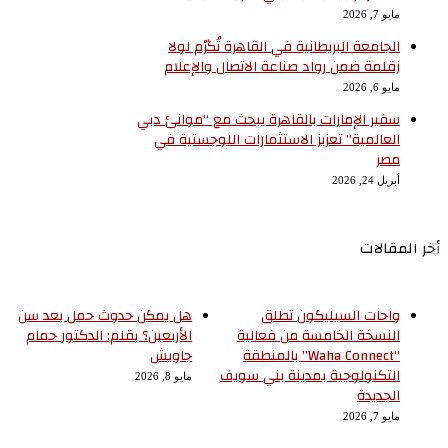
مايو 7, 2026
الجامعة البريطانية في القاهرة تُكرّم لولا
زقلمة ضمن رواد صناعة الاتصال والإعلام
مايو 6, 2026
سفير الإمارات بالقاهرة يبحث مع “موانئ دبي
العالمية” تعزيز الاستثمارات اللوجستية في
مصر
أبريل 24, 2026
أخر المقالات
واحات السيليكون تطلق
هل يمكن حدوث حمل بعد سن
النسخة الخامسة من فعالية
الأربعين؟ بقلم: الدكتور حمام
“Waha Connect” بالمنطقة
جاويش
التكنولوجية بمدينة بني سويف
مايو 8, 2026
الجديدة
مايو 7, 2026