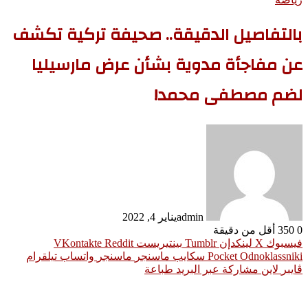
بالتفاصيل الدقيقة.. صحيفة تركية تكشف
عن مفاجأة مدوية بشأن عرض مارسيليا
لضم مصطفى محمد!
admin
يناير 4, 2022
0
350
أقل من دقيقة
فيسبوك
‫X
لينكدإن
بينتيريست
Odnoklassniki
‫Pocket
سكايب
ماسنجر
ماسنجر
واتساب
تيلقرام
ڤايبر
لاين
مشاركة عبر البريد
طباعة