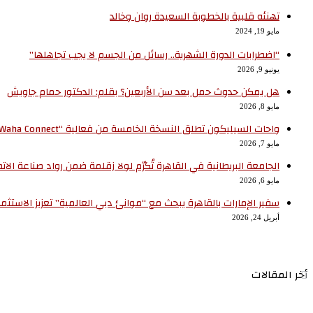
تهنئه قلبية بالخطوبة السعيدة روان وخالد
مايو 19, 2024
“اضطرابات الدورة الشهرية.. رسائل من الجسم لا يجب تجاهلها”
يونيو 9, 2026
هل يمكن حدوث حمل بعد سن الأربعين؟ بقلم: الدكتور حمام جاويش
مايو 8, 2026
واحات السيليكون تطلق النسخة الخامسة من فعالية “Waha Connect” بالمنطقة التكنولوجية بمدينة بني سويف الجديدة
مايو 7, 2026
الجامعة البريطانية في القاهرة تُكرّم لولا زقلمة ضمن رواد صناعة الات
مايو 6, 2026
سفير الإمارات بالقاهرة يبحث مع “موانئ دبي العالمية” تعزيز الاستث
أبريل 24, 2026
أخر المقالات