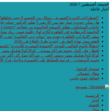
الجمعة, أغسطس 7 2026
أخبار عاجلة
“اضطرابات الدورة الشهرية.. رسائل من الجسم لا يجب تجاهلها”
هل يمكن حدوث حمل بعد سن الأربعين؟ بقلم: الدكتور حمام جا
واحات السيليكون تطلق النسخة الخامسة من فعالية “Waha Connect” بالمنطقة التكنولوجية بمدينة بني سويف الجديدة
الجامعة البريطانية في القاهرة تُكرّم لولا زقلمة ضمن رواد صناع
سفير الإمارات بالقاهرة يبحث مع “موانئ دبي العالمية” تعزيز 
العقم مش نهاية الطريق.. أحدث طرق العلاج في 2026
احتفالاً باليوم العالمي للتوحد “الجمعية المصرية للأوتيزم” تكشف عن أحدث ابتكارات هذا العام الـ
إفطار على النيل يجسد شراكة ممتدة… كوكا-كولا هيلينك مصر
كوكا-كولا هيلينك مصر ومصر الخير… شراكة تصل إلى أكثر من
تجميد البويضات… فرصة للحفاظ على الخصوبة وتأجيل قرار الأ
تسجيل الدخول
مقال عشوائي
إضافة عمود جانبي
الرئيسية
أخبار
اقتصاد
بنوك