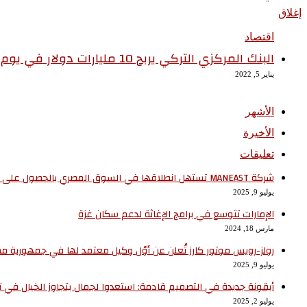
إغلاق
اقتصاد
البنك المركزي التركي يربح 10 مليارات دولار في يوم ليمحو خسائر عام بأكمله
يناير 5, 2022
الأشهر
الأخيرة
تعليقات
شركة MANEAST تستهل انطلاقها في السوق المصري بالحصول على وكالة سيارات SOUEAST
يوليو 9, 2025
الإمارات تتوسع في برامج الإغاثة لدعم سكان غزة
مارس 18, 2024
رولز-رويس موتور كارز تُعلن عن أوّل وكيل معتمد لها في جمهورية مصر
يوليو 9, 2025
أيقونة جديدة في التصميم قادمة: استعدوا لجمال يتجاوز الخيال في تجربة ‘
يوليو 2, 2025