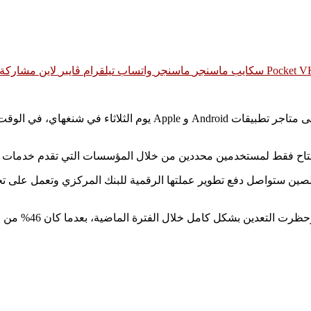
‫Pocket
سكايب
ماسنجر
ماسنجر
واتساب
تيلقرام
ڤايبر
لاين
مشاركة ع
أطلقت الصين إصدارات تجريبية من تطبيق محفظة اليوان الرقمية على متا
ن من خلال المؤسسات التي تقدم خدمات CNY الإلكترونية ، بما في ذلك البنوك المحلية الكبرى.
 ، يي جانج ، في نوفمبر، إن الصين ستواصل دفع تطوير عملتها الرقمية للبنك المركزي 
ل الفترة الماضية، بعدما كان 46% من طاقة الحوسبة لتلك الأصول مصدرها الصين.