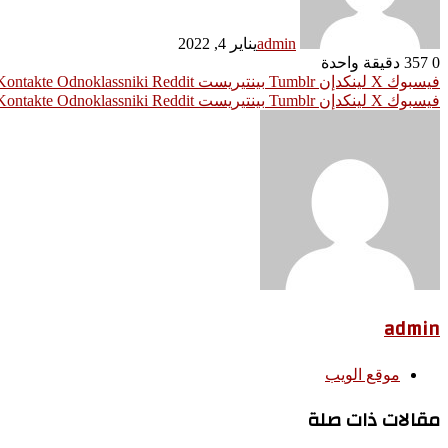
admin
يناير 4, 2022
0
357
دقيقة واحدة
فيسبوك
‫X
لينكدإن
بينتيريست
Odnoklassniki
فيسبوك
‫X
لينكدإن
بينتيريست
Odnoklassniki
admin
موقع الويب
مقالات ذات صلة