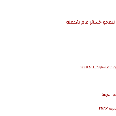
 العربية
MAX’!