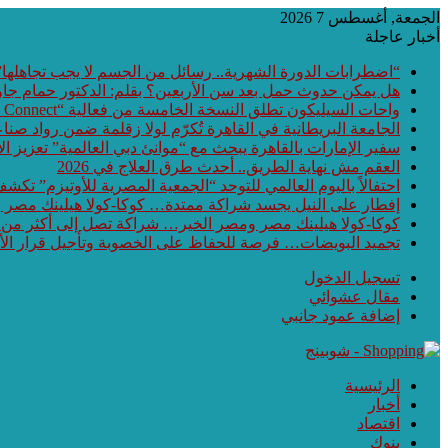
الجمعة, أغسطس 7 2026
أخبار عاجلة
“اضطرابات الدورة الشهرية.. رسائل من الجسم لا يجب تجاهلها”
هل يمكن حدوث حمل بعد سن الأربعين؟ بقلم: الدكتور حمام جا
واحات السيليكون تطلق النسخة الخامسة من فعالية “Waha Connect” بالمنطقة التكنولوجية بمدينة بني سويف الجديدة
الجامعة البريطانية في القاهرة تُكرّم لولا زقلمة ضمن رواد صناع
سفير الإمارات بالقاهرة يبحث مع “موانئ دبي العالمية” تعزيز 
العقم مش نهاية الطريق.. أحدث طرق العلاج في 2026
احتفالاً باليوم العالمي للتوحد “الجمعية المصرية للأوتيزم” تكشف عن أحدث ابتكارات هذا العام الـ
إفطار على النيل يجسد شراكة ممتدة… كوكا-كولا هيلينك مصر
كوكا-كولا هيلينك مصر ومصر الخير… شراكة تصل إلى أكثر من
تجميد البويضات… فرصة للحفاظ على الخصوبة وتأجيل قرار الأ
تسجيل الدخول
مقال عشوائي
إضافة عمود جانبي
الرئيسية
أخبار
اقتصاد
بنوك