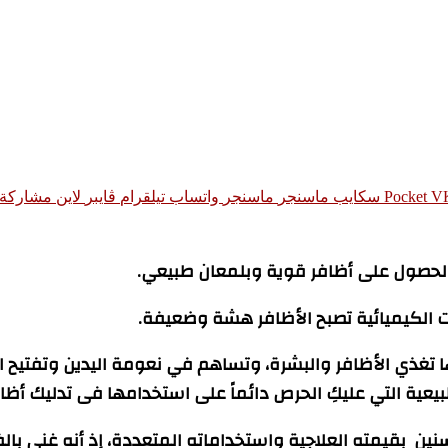
‫Pocket
سكايب
ماسنجر
ماسنجر
واتساب
تيلقرام
ڤايبر
لاين
مشاركة ع
والحصول على أظافر قوية وبلمعان طبيعي.
ات الكيميائية تصبح الأظافر هشة وضعيفة.
نها تغذي الأظافر والبشرة، وتساهم في نعومة اليدين وتفتيح الب
لطبيعية التي عليكِ الحرص دائماً على استخدامها فى تدليك أ