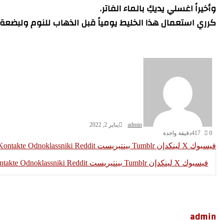
وأخيراً اغسلي يديكِ بالماء الفاتر.
كرري استعمال هذا الخليط يومياً قبل الذهاب للنوم ولبضعة 
admin
يناير 2, 2022
0
417
دقيقة واحدة
فيسبوك
‫X
لينكدإن
بينتيريست
Odnoklassniki
فيسبوك
‫X
لينكدإن
بينتيريست
Odnoklassniki
admin