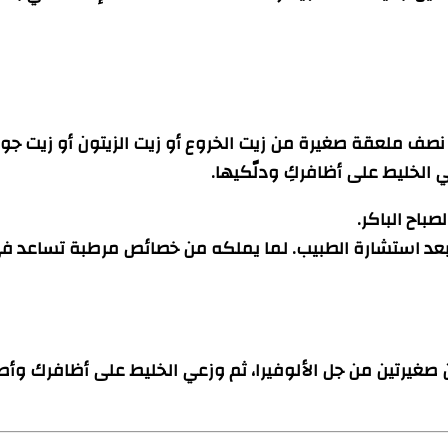
صف ملعقة صغيرة من زيت الخروع أو زيت الزيتون أو زيت جوز 
الخليط على أظافركِ ودلّكيها.
باح الباكر.
فية، يمكنك أخذ كبسولات فيتامين E عبر الفم بعد استشارة الطبيب. لما يملكه من 