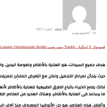
admin
يناير 2, 2022
0
417
دقيقة واحدة
فيسبوك
‫X
لينكدإن
بينتيريست
Odnoklassniki
هدف جميع السيدات، هو العناية بالأظافر ونعومة اليدين، 
حيث يلجأن لمراكز التجميل ولكن مع التعرض المتكرر للمزيل
لذلك ينصح الخبراء باتباع الطرق الطبيعية للعناية بالأظافر لأ
ما يساعد فى العناية بالأظافر، وهناك العديد من العناصر ا