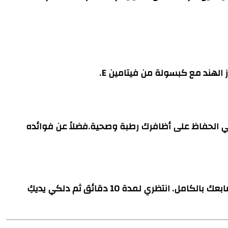
الهند مع كبسولة من فيتامين E.
خصائص مرطبة تساعد في الحفاظ على أظافرك رطبة وصحية.فضلاً عن فوائده
في وعاء صغير اخلطي ملعقة من عصير الليمون مع ملعقتين صغيرتين من جل الألوفيرا، ثم وزعي الخليط على أظافرك وأصابعك بالكامل. انتظري لمدة 10 دقائق ثم دلكي يديكِ