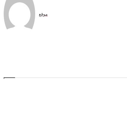
موقع
الويب