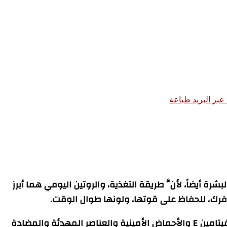
بر البريد
طباعة
شرة أيضاً، لأنَّ طريقة التغذية، والروتين اليومي هما أبرز
ظافرك، للحفاظ على قوتها، ولونها طوال الوقت.
وأفضل هذه العناصر، هو جل الألوفيرا المعروف منذ آلاف السنين بقيمته العلاجية واستخداماته المتعددة، إذ أنه غني بالفيتامين E والأحماض الأمينية والعناصر المهدئة والمضادة