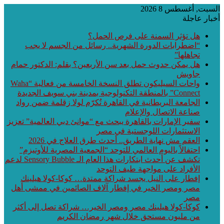
السبت, أغسطس 8 2026
أخبار عاجلة
هل تؤثر السمنة على فرص الحمل؟
“اضطرابات الدورة الشهرية.. رسائل من الجسم لا يجب
تجاهلها”
هل يمكن حدوث حمل بعد سن الأربعين؟ بقلم: الدكتور حمام
جاويش
واحات السيليكون تطلق النسخة الخامسة من فعالية “Waha
Connect” بالمنطقة التكنولوجية بمدينة بني سويف الجديدة
الجامعة البريطانية في القاهرة تُكرّم لولا زقلمة ضمن رواد
صناعة الاتصال والإعلام
سفير الإمارات بالقاهرة يبحث مع “موانئ دبي العالمية” تعزيز
الاستثمارات اللوجستية في مصر
العقم مش نهاية الطريق.. أحدث طرق العلاج في 2026
احتفالاً باليوم العالمي للتوحد “الجمعية المصرية للأوتيزم”
تكشف عن أحدث ابتكارات هذا العام الـ Sensory Bubble لدعم
الأفراد على مواجهة طيف التوحد
إفطار على النيل يجسد شراكة ممتدة… كوكا-كولا هيلينك
مصر ومصر الخير في إفطار آلاف الصائمين في ممشى أهل
مصر
كوكا-كولا هيلينك مصر ومصر الخير… شراكة تصل إلى أكثر
من مليون مستحق خلال شهر رمضان الكريم