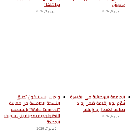
جاويش
تجاهلها”
مايو 8, 2026
يونيو 9, 2026
الجامعة البريطانية في القاهرة
واحات السيليكون تطلق
تُكرّم لولا زقلمة ضمن رواد
النسخة الخامسة من فعالية
صناعة الاتصال والإعلام
“Waha Connect” بالمنطقة
التكنولوجية بمدينة بني سويف
مايو 6, 2026
الجديدة
مايو 7, 2026