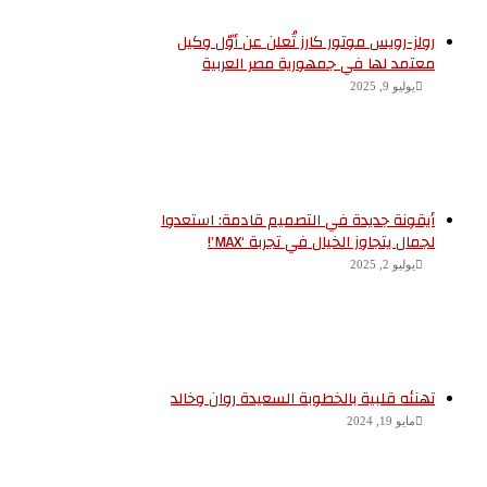
رولز-رويس موتور كارز تُعلن عن أوّل وكيل
معتمد لها في جمهورية مصر العربية
يوليو 9, 2025
أيقونة جديدة في التصميم قادمة: استعدوا
لجمال يتجاوز الخيال في تجربة ‘MAX’!
يوليو 2, 2025
تهنئه قلبية بالخطوبة السعيدة روان وخالد
مايو 19, 2024