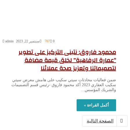
0
707
سبتمبر 22, 2023
admin
محمود فاروق: نتبنى التركيز على تطوير
“عمارة الرفاهية” لخلق قيمة مضافة
لتصميماتنا وتعزيز صحة عملائنا
ضمن فعاليات محادثات سيتي سكيب على هامش معرض سيتي
سكيب العقاري 2023 أكد محمود فاروق -رئيس قسم التصميمات
والشريك المؤسس…
أكمل القراءة »
الصفحة التالية