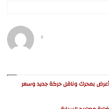
موق
ع
الوي
ب
 أعرض بمحرك وناقل حركة جديد وسعر