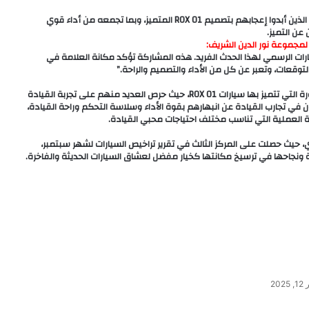
وشهد جناح ROX في المعرض إقبالًا كبيرًا من الزوار وعشاق السيارات، الذين أبدوا إعجابهم بتصميم ROX 01 المتميز، وبما تجمعه من أداء قوي
عن التميز.
لمجموعة نور الدين الشريف:
ت كشريك السيارات الرسمي لهذا الحدث الفريد. هذه المشاركة تؤكد مكانة العلامة في
توقعات، وتعبر عن كل من الأداء والتصميم والراحة.”
وقد أبدى الزوار اهتمامًا كبيرًا بالتعرف على تكنولوجيا ال REEV المتطورة التي تتميز بها سيارات 01 ROX، حيث حرص العديد منهم على تجربة القيادة
 في تجارب القيادة عن انبهارهم بقوة الأداء وسلاسة التحكم وراحة القيادة،
السوق المصري، حيث حصلت على المركز الثالث في تقرير تراخيص السيارات لشهر سبتمبر،
202