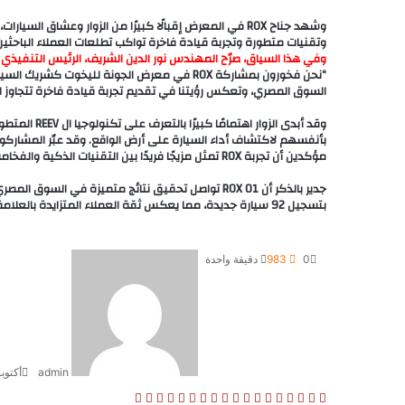
ن
r
ي
t
a
a
t
م
ع
س
k
s
ب
وتقنيات متطورة وتجربة قيادة فاخرة تواكب تطلعات العملاء الباحثين 
ت
t
s
ر
وفي هذا السياق، صرّح المهندس نور الدين الشريف، الرئيس التنفيذي 
e
n
ا
“نحن فخورون بمشاركة ROX في معرض الجونة لليخو
السوق المصري، وتعكس رؤيتنا في تقديم تجربة قيادة فاخرة تتجاوز ال
i
ل
k
ب
i
ر
بأنفسهم لاكتشاف أداء السيارة على أرض الواقع. وقد عبّر المشاركون
ي
مؤكدين أن تجربة ROX تمثل مزيجًا فريدًا بين التقنيات الذكية والفخامة العملية التي تناسب مختلف احتياجات محبي القيادة.
د
جدير بالذكر أن ROX 01 تواصل تحقيق نتائج متميزة في 
بتسجيل 92 سيارة جديدة، مما يعكس ثقة العملاء المتزايدة بالعلامة ونجاحها في ترسيخ مكانتها كخيار مفضل لعشاق السيارات الحديثة والفاخرة.
0
983
دقيقة واحدة
admin
أكتوبر 12, 5
ف
ل
ب
O
س
م
م
و
ت
ڤ
ل
م
ط