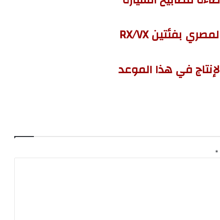
ي بفئتين RX/VX
*