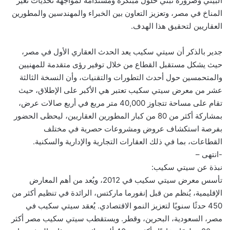
البيئي وضرورة تبني حلول مبتكرة ومستدامة لمواجهة تحديات تغير
المناخ في مصر، وتعزيز التعاون بين الخبراء والمهندسين والمطورين
العقاريين لتحقيق هذا الهدف.
جدير بالذكر أن سيتي سكيب يعد الحدث العقاري الأول في مصر،
حيث يشكل مستقبل القطاع من خلال توفير رؤى متقدمة للمهنيين
والمتحمسين حول أحدث التطورات والتقنيات، وأن النسخة الثالثة
عشر من معرض سيتي سكيب تعتبر هي الأكبر على الإطلاق، حيث
تقام على مساحة تتجاوز 40,000 متر مربع في أربع صالات عرض،
بمشاركة أكثر من 80 من كبار المطورين العقاريين، ليحظى الحضور
بفرصة استكشاف عروض ومشروعات حصرية في مختلف
القطاعات، بما في ذلك العقارات التجارية والإدارية والسكنية.
-انتهى –
نبذة عن سيتي سكيب:
تأسس معرض سيتي سكيب في 2012، ويُعد من أهم المعارض
الإقليمية، يُنظم من قبل إنفورما ماركتس، الرائدة في تنظيم أكثر من
450 حدثًا سنويًا لتعزيز النمو الاقتصادي. يُعقد سيتي سكيب في
مصر، السعودية، البحرين، وقطر. ويستقطب سيتي سكيب مصر أكثر