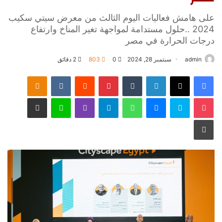
على هامش فعاليات اليوم الثالث من معرض سيتي سكيب
2024 ..حلول مستدامة لمواجهة تغير المناخ وارتفاع
درجات الحرارة في مصر
admin
سبتمبر 28, 2024
0
803
2 دقائق
فيسبوك
‫X
لينكدإن
‏Tumblr
بينتيريست
‏Reddit
‏VKontakte
Odnoklassniki
‫Pocket
سكايب
ماسنجر
واتساب
تيلقرام
ڤايبر
لاين
مشاركة عبر البريد
طباعة