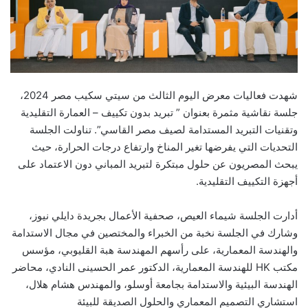
شهدت فعاليات معرض اليوم الثالث من سيتي سكيب مصر 2024،
جلسة نقاشية مثمرة بعنوان ” تبريد بدون تكييف – العمارة التقليدية
وتقنيات التبريد المستدامة لصيف مصر القاسي”. تناولت الجلسة
التحديات التي يفرضها تغير المناخ وارتفاع درجات الحرارة، حيث
يبحث المصريون عن حلول مبتكرة لتبريد المباني دون الاعتماد على
أجهزة التكييف التقليدية.
أدارت الجلسة شيماء العيص، صحفية الأعمال بجريدة دايلي نيوز،
وشارك في الجلسة نخبة من الخبراء والمختصين في مجال الاستدامة
والهندسة المعمارية، على رأسهم المهندسة هبة القليوبي، مؤسس
مكتب HK للهندسة المعمارية، الدكتور عمر الحسينى النادي، محاضر
الهندسة البيئية والاستدامة بجامعة أوسلو، والمهندس هشام هلال،
استشاري التصميم المعماري والحلول الصديقة للبيئة