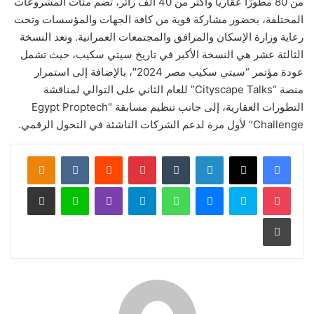
من 80 مطورًا عقاريًا وأكثر من 40 ألف زائر، تضم مئات المشروعات
المختلفة، بحضور مشاركة قوية من كافة الجهات والمؤسسات وتحت
رعاية وزارة الإسكان والمرافق والمجتمعات العمرانية. وتعد النسخة
الثالثة عشر هي النسخة الأكبر في تاريخ سيتي سكيب، حيث تشمل
عودة مؤتمر “سيتي سكيب مصر 2024″، بالإضافة إلى استمرار
منصة “Cityscape Talks” للعام الثاني على التوالي لمناقشة
التطورات العقارية، إلى جانب تنظيم مسابقة “Egypt Proptech
Challenge” لأول مرة لدعم الشركات الناشئة في التحول الرقمي.
لينكدإن
‏Tumblr
بينتيريست
‏Reddit
‏VKontakte
Odnoklassniki
‫Pocket
سكايب
ماسنجر
واتساب
تيلقرام
ڤايبر
لاين
مشاركة عبر البريد
طباعة