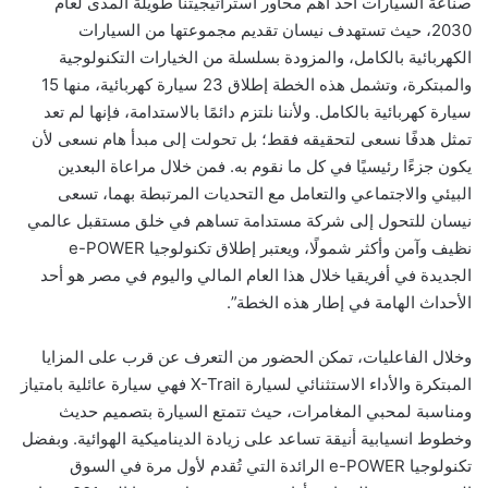
صناعة السيارات أحد أهم محاور استراتيجيتنا طويلة المدى لعام
2030، حيث تستهدف نيسان تقديم مجموعتها من السيارات
الكهربائية بالكامل، والمزودة بسلسلة من الخيارات التكنولوجية
والمبتكرة، وتشمل هذه الخطة إطلاق 23 سيارة كهربائية، منها 15
سيارة كهربائية بالكامل. ولأننا نلتزم دائمًا بالاستدامة، فإنها لم تعد
تمثل هدفًا نسعى لتحقيقه فقط؛ بل تحولت إلى مبدأ هام نسعى لأن
يكون جزءًا رئيسيًا في كل ما نقوم به. فمن خلال مراعاة البعدين
البيئي والاجتماعي والتعامل مع التحديات المرتبطة بهما، تسعى
نيسان للتحول إلى شركة مستدامة تساهم في خلق مستقبل عالمي
نظيف وآمن وأكثر شمولًا، ويعتبر إطلاق تكنولوجيا e-POWER
الجديدة في أفريقيا خلال هذا العام المالي واليوم في مصر هو أحد
الأحداث الهامة في إطار هذه الخطة”.
وخلال الفاعليات، تمكن الحضور من التعرف عن قرب على المزايا
المبتكرة والأداء الاستثنائي لسيارة X-Trail فهي سيارة عائلية بامتياز
ومناسبة لمحبي المغامرات، حيث تتمتع السيارة بتصميم حديث
وخطوط انسيابية أنيقة تساعد على زيادة الديناميكية الهوائية. وبفضل
تكنولوجيا e-POWER الرائدة التي تُقدم لأول مرة في السوق