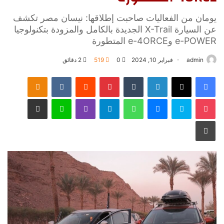
يومان من الفعاليات صاحبت إطلاقها: نيسان مصر تكشف
عن السيارة X-Trail الجديدة بالكامل والمزودة بتكنولوجيا
e-POWER وe-4ORCE المتطورة
admin
فبراير 10, 2024
0
519
2 دقائق
فيسبوك
‫X
لينكدإن
‏Tumblr
بينتيريست
‏Reddit
‏VKontakte
Odnoklassniki
‫Pocket
سكايب
ماسنجر
واتساب
تيلقرام
ڤايبر
لاين
مشاركة عبر البريد
طباعة