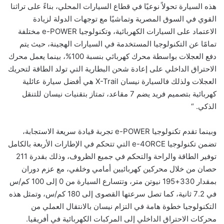
هذه السيارة تحولاً نوعيًا في قطاع السيارات المحلي، بناءً على تراثنا
القوي في السوق المصرية وتماشيًا مع توجهات الدولة لزيادة
الاعتماد على السيارات الكهربائية، وتكنولوجيا e-POWER مختلفة
تمامًا عن التكنولوجيا المستخدمة في السيارات الهجينة، حيث يتم
دفع العجلات بواسطة محرك كهربائي بنسبة 100%، بينما يعمل محرك
الاحتراق الداخلي على إعادة شحن البطارية التي تولد الطاقة لتحريك
العجلات ولذلك فالسيارة نيسان X-Trail هي أفضل سيارة عائلية
كهربائية بتصميم فريد يضم 7 مقاعد، تمتاز بتقنيات نيسان للتنقل
الذكي. “
وبينما تقدم تكنولوجيا e-POWER تجربة قيادة سريعة الاستجابة،
تضمن تكنولوجيا e-4ORCE التي تتحكم في الإطارات الأربعة بالكامل
توفير الطاقة والراحة والتحكم في جميع الظروف، وذلك بقدرة 211
حصان من خلال محركين كهربائيين أمامي وخلفي، مع عزم دوران
بمقدار 330+195 نيوتن متر، وتتسارع السيارة من 0 إلى 100 كم/س
في 7.2 ثانية، كما تصل سرعتها القصوى إلى 180 كم/س، وتمثل هذه
التكنولوجيا خطوة هامة في التزام نيسان بالانتقال العملي من
محركات الاحتراق الداخلي إلى المركبات الكهربائية في أفريقيا.