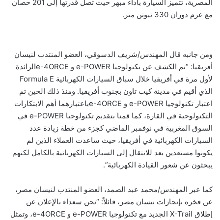
المصرية، تتميز السيارة بأداء مبهر حيث تصل قدرتها إلى 201 حصان
مع عزم دوران 330 نيوتن متر.
ومن جانبه قال المهندس/شريف الدسوقي، العضو المنتدب لنيسان
أفريقيا: “تم الكشف عن تكنولوجيا e-POWER و e-4ORCEالرائدة
لأول مرة في أفريقيا خلال سباق السيارات الكهربائية Formula E
الذي أقيم في مدينة كيب تاون بجنوب أفريقيا. ومنذ ذلك الحين تم
اعتبار تكنولوجيا e-POWER و e-4ORCEباعتبارهما أهم الابتكارات
التكنولوجية في القارة، كما قمنا بتقديم تكنولوجيا e-POWER في
السوق المغربية في نوفمبر الماضي كجزء من خطة زيادة عدد
السيارات الكهربائية في أفريقيا، حيث ساعدت العملاء الذين لم
يكونوا مستعدين بعد للانتقال إلى السيارات الكهربائية بالكامل لكنهم
يبحثون عن شعور القيادة الكهربائية”.
كما عبر المهندس/محمد عبد الصمد، العضو المنتدب لنيسان مصر،
عن فخره بإنجازات نيسان مصر، قائلاً: “نحن سعداء بالإعلان عن
إطلاق X-Trail الجديد مع تكنولوجيا e-POWER و e-4ORCE، وتمثل