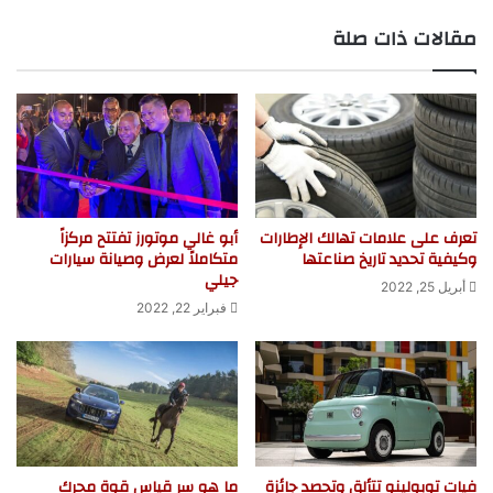
ع
مقالات ذات صلة
الوي
ب
تعرف على علامات تهالك الإطارات
أبو غالي موتورز تفتتح مركزاً
وكيفية تحديد تاريخ صناعتها
متكاملاً لعرض وصيانة سيارات
جيلي
أبريل 25, 2022
فبراير 22, 2022
فيات توبولينو تتألق وتحصد جائزة
ما هو سر قياس قوة محرك