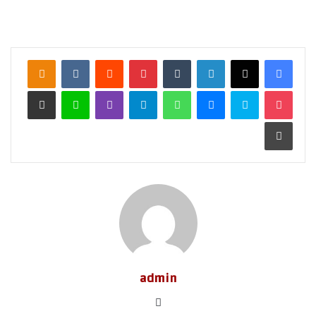
لينكدإن
‏Tumblr
بينتيريست
‏Reddit
‏VKontakte
Odnoklassniki
‫Pocket
سكايب
ماسنجر
واتساب
تيلقرام
ڤايبر
لاين
مشاركة عبر البريد
طباعة
admin
موق