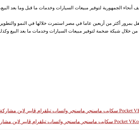
ذكر أن “مجموعة شركات تويوتا إيجيبت”تأسست عام1979، وتحتفل بمرور أكثر من أربعين عاما في مصر استم
الشركة خدماتها حاليا من خلال شبكة ضخمة لتوفير مبيعات السيارات وخدمات ما بعد الب
‫Pocket
سكايب
ماسنجر
ماسنجر
واتساب
تيلقرام
ڤايبر
لاين
مشاركة ع
‫Pocket
سكايب
ماسنجر
ماسنجر
واتساب
تيلقرام
ڤايبر
لاين
مشاركة