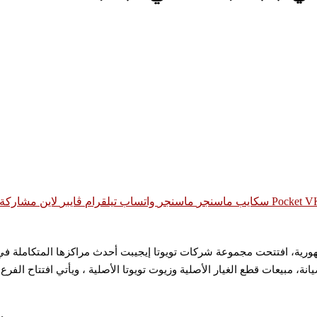
‫Pocket
سكايب
ماسنجر
ماسنجر
واتساب
تيلقرام
ڤايبر
لاين
مشاركة ع
لجمهورية، افتتحت مجموعة شركات تويوتا إيجيبت أحدث مراكزها المتكاملة 
انة، مبيعات قطع الغيار الأصلية وزيوت تويوتا الأصلية ، ويأتي افتتاح الف