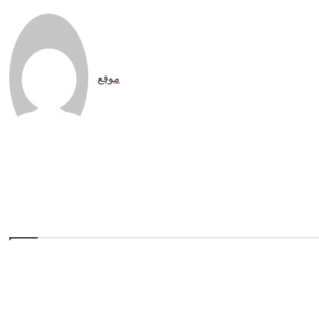
موقع
الويب