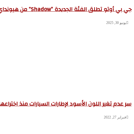
جي بي أوتو تطلق الفئة الجديدة “Shadow” من هيونداي توسان NX4 FL في السوق المصري
يونيو 30, 2025
سر عدم تغير اللون الأسود لإطارات السيارات منذ اختراعها
فبراير 27, 2022