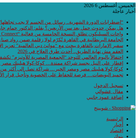
الخميس, أغسطس 6 2026
أخبار عاجلة
“اضطرابات الدورة الشهرية.. رسائل من الجسم لا يجب تجاهلها”
هل يمكن حدوث حمل بعد سن الأربعين؟ بقلم: الدكتور حمام جا
واحات السيليكون تطلق النسخة الخامسة من فعالية “Waha Connect” بالمنطقة التكنولوجية بمدينة بني سويف الجديدة
الجامعة البريطانية في القاهرة تُكرّم لولا زقلمة ضمن رواد صناع
سفير الإمارات بالقاهرة يبحث مع “موانئ دبي العالمية” تعزيز 
العقم مش نهاية الطريق.. أحدث طرق العلاج في 2026
احتفالاً باليوم العالمي للتوحد “الجمعية المصرية للأوتيزم” تكشف عن أحدث ابتكارات هذا العام الـ
إفطار على النيل يجسد شراكة ممتدة… كوكا-كولا هيلينك مصر
كوكا-كولا هيلينك مصر ومصر الخير… شراكة تصل إلى أكثر من
تجميد البويضات… فرصة للحفاظ على الخصوبة وتأجيل قرار الأ
تسجيل الدخول
مقال عشوائي
إضافة عمود جانبي
الرئيسية
أخبار
اقتصاد
بنوك