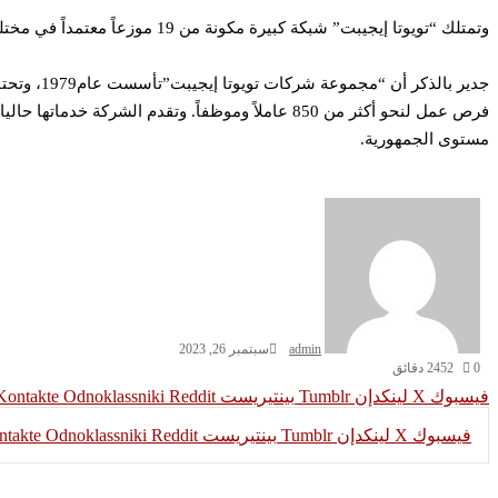
وتمتلك “تويوتا إيجيبت” شبكة كبيرة مكونة من 19 موزعاً معتمداً في مختلف أنحاء الجمهورية لتوفير مبيعات السيارات وخدمات ما قبل وما بعد البيع، وكذلك البيع المباشر لقطع الغيار والزيوت الأصلية.
جدير بال
فرص عمل لنحو أكثر من 850 عاملاً وموظفاً. وتقدم 
مستوى الجمهورية.
admin
سبتمبر 26, 2023
0
452
2 دقائق
فيسبوك
‫X
لينكدإن
بينتيريست
Odnoklassniki
فيسبوك
‫X
لينكدإن
بينتيريست
Odnoklassniki