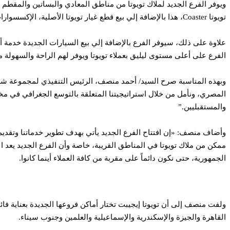
ويوفر الفرع الجديد لملاك تويوتا من مناطق المعادي والبساتين والمقطم و
تويوتا Coaster، هذا بالإضافة إلي بيع قطع غيار تويوتا الأصلية، الإكسسوارات المختلفة لموديلات تويوتا، وبيع زيوت تويوتا الأصليةTGMO، وكذلك خدمات تغيير الإطارات والبطاريات،
علاوة على ذلك، سيوفر الفرع بالإضافة إلي بيع السيارات الجديدة خدمة أ
الفرع على أعلى مستوى ليليق بعملاء تويوتا ويوفر لهم الراحة والسهولة
وبهذه المناسبة صرح السيد/ أحمد منصف، الرئيس التنفيذي لمجموعة شركات 
المصري، ونأمل من خلال استراتيجيتنا المتعلقة بالتوسع الجغرافي في مخ
والمستقبليين.”
وأضاف منصف: «إن افتتاح الفرع الجديد يأتي بهدف تطوير خدماتنا وتقديم 
ممكن من ملاك تويوتا في المناطق القريبة، خاصة وأن الفرع الجديد يعد
الجمهورية، حتى نكون دائماً على مقربة من كافة العملاء أينما كانوا.
ولفت منصف إلى أن تويوتا إيجيبت تختار أماكن فروعها الجديدة بعناية فا
القاهرة والجيزة والإسكندرية والإسماعيلية والعلمين وجنوب سيناء.