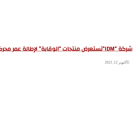
شركة “IDM”تستعرض منتجات “الوقاية” لإطالة عمر محركات الديزل بمعرض أوتو تك
أكتوبر 12, 2023