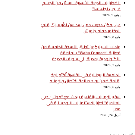
“اضطرابات الدورة الشهرية.. رسائل من الجسم
لا يجب تجاهلها”
يونيو 9, 2026
هل يمكن حدوث حمل بعد سن الأربعين؟ بقلم:
الدكتور حمام جاويش
مايو 8, 2026
واحات السيليكون تطلق النسخة الخامسة من
فعالية “Waha Connect” بالمنطقة
التكنولوجية بمدينة بني سويف الجديدة
مايو 7, 2026
الجامعة البريطانية في القاهرة تُكرّم لولا
زقلمة ضمن رواد صناعة الاتصال والإعلام
مايو 6, 2026
سفير الإمارات بالقاهرة يبحث مع “موانئ دبي
العالمية” تعزيز الاستثمارات اللوجستية في
مصر
أبريل 24, 2026