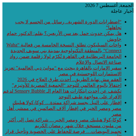
الجمعة, أغسطس 7 2026
أخبار عاجلة
“اضطرابات الدورة الشهرية.. رسائل من الجسم لا يجب
تجاهلها”
هل يمكن حدوث حمل بعد سن الأربعين؟ بقلم: الدكتور حمام
جاويش
واحات السيليكون تطلق النسخة الخامسة من فعالية “Waha
Connect” بالمنطقة التكنولوجية بمدينة بني سويف الجديدة
الجامعة البريطانية في القاهرة تُكرّم لولا زقلمة ضمن رواد
صناعة الاتصال والإعلام
سفير الإمارات بالقاهرة يبحث مع “موانئ دبي العالمية” تعزيز
الاستثمارات اللوجستية في مصر
العقم مش نهاية الطريق.. أحدث طرق العلاج في 2026
احتفالاً باليوم العالمي للتوحد “الجمعية المصرية للأوتيزم”
تكشف عن أحدث ابتكارات هذا العام الـ Sensory Bubble لدعم
الأفراد على مواجهة طيف التوحد
إفطار على النيل يجسد شراكة ممتدة… كوكا-كولا هيلينك
مصر ومصر الخير في إفطار آلاف الصائمين في ممشى أهل
مصر
كوكا-كولا هيلينك مصر ومصر الخير… شراكة تصل إلى أكثر
من مليون مستحق خلال شهر رمضان الكريم
تجميد البويضات… فرصة للحفاظ على الخصوبة وتأجيل قرار