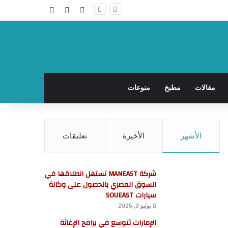
تسجيل الدخول
مقال عشوائي
إضافة عمود جا
مقالات
مطبخ
منوعات
الأشهر
الأخيرة
تعليقات
شركة MANEAST تستهل انطلاقها في
السوق المصري بالحصول على وكالة
سيارات SOUEAST
يوليو 9, 2025
الإمارات تتوسع في برامج الإغاثة