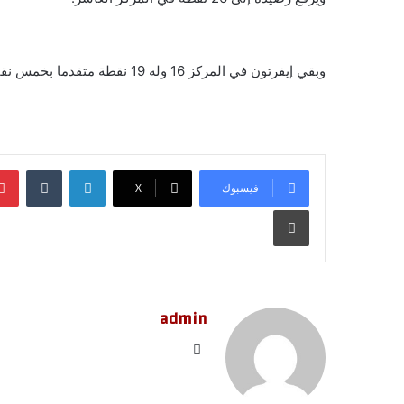
وبقي إيفرتون في المركز 16 وله 19 نقطة متقدما بخمس نقاط على منطقة الهبوط إذ لم ينتصر سوى مرة واحدة منذ سبتمبر.
لينكدإن
‏Tumblr
فيسبوك
‫X
طباعة
admin
موق
ع
الوي