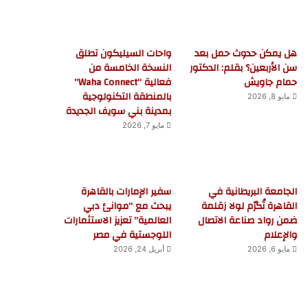
هل يمكن حدوث حمل بعد
واحات السيليكون تطلق
سن الأربعين؟ بقلم: الدكتور
النسخة الخامسة من
حمام جاويش
فعالية “Waha Connect”
بالمنطقة التكنولوجية
مايو 8, 2026
بمدينة بني سويف الجديدة
مايو 7, 2026
الجامعة البريطانية في
سفير الإمارات بالقاهرة
القاهرة تُكرّم لولا زقلمة
يبحث مع “موانئ دبي
ضمن رواد صناعة الاتصال
العالمية” تعزيز الاستثمارات
والإعلام
اللوجستية في مصر
مايو 6, 2026
أبريل 24, 2026