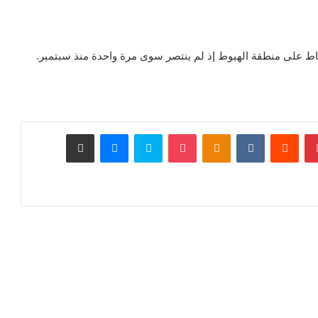
بينتيريست
‏Reddit
‏VKontakte
Odnoklassniki
‫Pocket
سكايب
ماسنجر
مشاركة عبر البريد