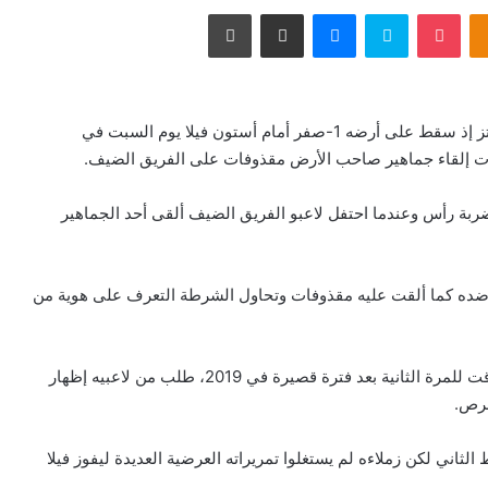
Odnoklassniki
‫Pocket
سكايب
ماسنجر
مشاركة عبر البريد
طباعة
خسر إيفرتون أول مباراة في حقبة ما بعد المدرب رفائيل بنيتز إذ سقط على أرضه 1-صفر أمام أستون فيلا يوم السبت في
هدت إلقاء جماهير صاحب الأرض مقذوفات على الفريق الضيف.
ا بضربة رأس وعندما احتفل لاعبو الفريق الضيف ألقى أحد الجماهير
 ضده كما ألقت عليه مقذوفات وتحاول الشرطة التعرف على هوية من
وكان دنكان فيرغسون، الذي تولى تدريب إيفرتون بشكل مؤقت للمرة الثانية بعد فترة قصيرة في 2019، طلب من لاعبيه إظهار
فرص.
اني لكن زملاءه لم يستغلوا تمريراته العرضية العديدة ليفوز فيلا