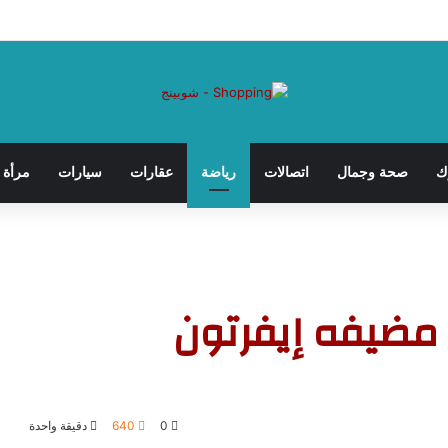
عد سن الأربعين؟ بقلم: الدكتور حمام جاويش
ك
صحة وجمال
اتصالات
رياضة
عقارات
سيارات
مرأة
 مضيفه إيفرتون
0
640
دقيقة واحدة