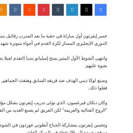
فيسبوك
‫X
لينكدإن
‏Tumblr
بينتيريست
‏Reddit
‏VKontakte
الدوري الإنجليزي الممتاز لكرة القدم في أجواء متوترة ش
وانتهى الشوط الأول المثير بمنح إميليانو بنديا التقدم لفيل
بعبوة عليهم.
وصنع لوكا ديني الهدف ضد فريقه السابق وهتفت الجماهير
فعلوا ذلك.
“الروح القتالية والعزيمة” لكن الفريق لم يصنع العديد من ال
وتحسن إيفرتون بمشاركة الجناح أنطوني غوردون في الشوط الث
ويرفع رصيده إلى 26 نقطة في المركز العاشر.