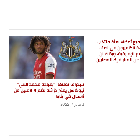
يع أعضاء بعثة منتخب
ة الكاميرون في نصف
 الإفريقية، وبذلك لن
المباراة إلا المصابين.
تليجراف تعلنها: “بقيادة محمد النني”
نيوكاسل يفتح خزائنه لضم 4 لاعبين من
أرسنال في يناير!
يناير 7, 2022