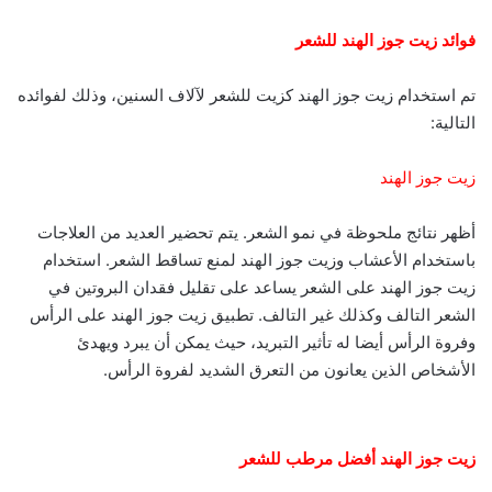
ت
t
s
ر
e
n
ا
فوائد زيت جوز الهند للشعر
i
ل
k
ب
تم استخدام زيت جوز الهند كزيت للشعر لآلاف السنين، وذلك لفوائده
i
ر
التالية:
ي
د
زيت جوز الهند
أظهر نتائج ملحوظة في نمو الشعر. يتم تحضير العديد من العلاجات
باستخدام الأعشاب وزيت جوز الهند لمنع تساقط الشعر. استخدام
زيت جوز الهند على الشعر يساعد على تقليل فقدان البروتين في
الشعر التالف وكذلك غير التالف. تطبيق زيت جوز الهند على الرأس
وفروة الرأس أيضا له تأثير التبريد، حيث يمكن أن يبرد ويهدئ
الأشخاص الذين يعانون من التعرق الشديد لفروة الرأس.
زيت جوز الهند أفضل مرطب للشعر