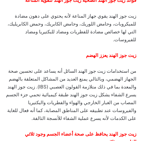
فوائد زيت جوز الهند الصحية زيت جوز الهند لتقوية المناعة
زيت جوز الهند يقوي جهاز المناعة لأنه يحتوي على دهون مضادة
للميكروبات، وحامض اللوريك، وحامض الكابريك، وحمض الكابريليك،
التي لها خصائص مضادة للفطريات ومضاد للبكتيريا ومضاد
للفيروسات.
زيت جوز الهند يعزز الهضم
من استخدامات زيت جوز الهند السائل أنه يساعد على تحسين صحة
الجهاز الهضمي، وبالتالي يمنع العديد من المشاكل المتعلقة بالهضم
والمعدة بما في ذلك متلازمة القولون العصبي (IBS). زيت جوز الهند
يسرع الشفاء يشكل زيت جوز الهند طبقة كيميائية تحمي جزء الجسم
المصاب من الغبار الخارجي والهواء والفطريات والبكتيريا
والفيروسات عند تطبيقه على المناطق المصابة، كما أنه فعال للغاية
على الكدمات لأنه يسرع عملية الشفاء للأنسجة التالفة.
زيت جوز الهند يحافظ على صحة أعضاء الجسم وجود ثلاثي