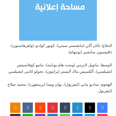
الدفاع: ناثان أكي (مانشستر سيتي)، كونور كوادي (ولفرهامبتون)،
دافينسون سانشيز (توتنهام).
الوسط: مانويل لانزيني (وست هام يونايتد)، ماتيو كوفاسيتش
(تشيلسي)، ألكسيس ماك أليستر (برايتون)، نجولو كانتي (تشيلسي
الهجوم: ساديو ماني (ليفربول)، يوان ويسا (برينتفورد)، محمد صلاح
(ليفربول
لينكدإن
‏Tumblr
بينتيريست
‏Reddit
‏VKontakte
Odnoklassniki
‫Pocket
سكايب
ماسنجر
واتساب
تيلقرام
ڤايبر
لاين
مشاركة عبر البريد