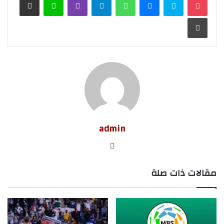
طباعة
admin
موق
ع
مقالات ذات صلة
الوي
ب