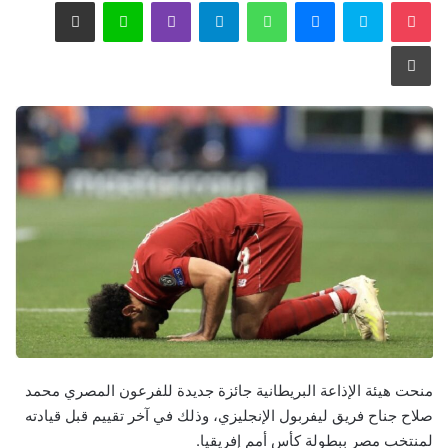
‫Pocket
سكايب
ماسنجر
واتساب
تيلقرام
ڤايبر
لاين
مشاركة عبر البريد
طباعة
منحت هيئة الإذاعة البريطانية جائزة جديدة للفرعون المصري محمد
صلاح جناح فريق ليفربول الإنجليزي، وذلك في آخر تقييم قبل قيادته
لمنتخب مصر ببطولة كأس أمم إفريقيا.