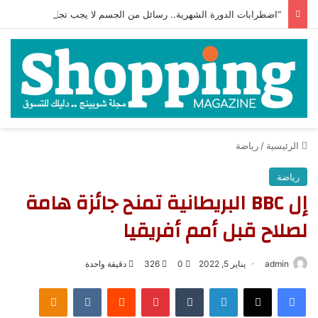
“اضطرابات الدورة الشهرية.. رسائل من الجسم لا يجب تجاهلها”
الرئيسية
/
رياضة
رياضة
إل BBC البريطانية تمنح جائزة هامة
لصلاح قبل أمم أفريقيا
admin
يناير 5, 2022
0
326
دقيقة واحدة
فيسبوك
‫X
لينكدإن
‏Tumblr
بينتيريست
‏Reddit
‏VKontakte
Odnoklassniki