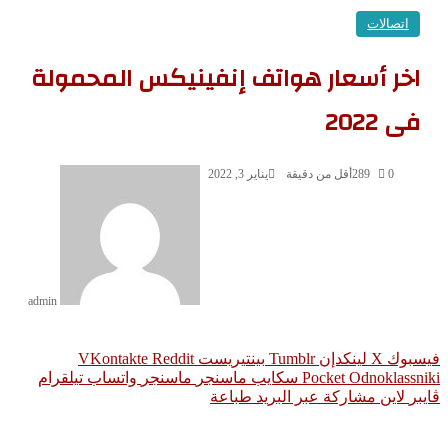
اتصالات
اخر أسعار هواتف إنفينيكس المحمولة
فى 2022
0
289
أقل من دقيقة
يناير 3, 2022
admin
سبوك
‫X
لينكدإن
بينتيريست
Odnoklassni
‫Pocket
سكايب
ماسنجر
ماسنجر
واتساب
تيلقرام
يبر
لاين
مشاركة عبر البريد
طباعة