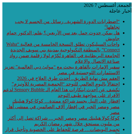
جمعة, أغسطس 7 2026
بار عاجلة
“اضطرابات الدورة الشهرية.. رسائل من الجسم لا يجب
تجاهلها”
هل يمكن حدوث حمل بعد سن الأربعين؟ بقلم: الدكتور حمام
جاويش
واحات السيليكون تطلق النسخة الخامسة من فعالية “Waha
Connect” بالمنطقة التكنولوجية بمدينة بني سويف الجديدة
الجامعة البريطانية في القاهرة تُكرّم لولا زقلمة ضمن رواد
صناعة الاتصال والإعلام
سفير الإمارات بالقاهرة يبحث مع “موانئ دبي العالمية” تعزيز
الاستثمارات اللوجستية في مصر
العقم مش نهاية الطريق.. أحدث طرق العلاج في 2026
احتفالاً باليوم العالمي للتوحد “الجمعية المصرية للأوتيزم”
تكشف عن أحدث ابتكارات هذا العام الـ Sensory Bubble لدعم
الأفراد على مواجهة طيف التوحد
إفطار على النيل يجسد شراكة ممتدة… كوكا-كولا هيلينك
مصر ومصر الخير في إفطار آلاف الصائمين في ممشى أهل
مصر
كوكا-كولا هيلينك مصر ومصر الخير… شراكة تصل إلى أكثر
من مليون مستحق خلال شهر رمضان الكريم
تجميد البويضات… فرصة للحفاظ على الخصوبة وتأجيل قرار