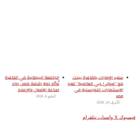
سفير الإمارات بالقاهرة يبحث
الجامعة البريطانية في القاهرة
مع “موانئ دبي العالمية” تعزيز
تُكرّم لولا زقلمة ضمن رواد
الاستثمارات اللوجستية في
صناعة الاتصال والإعلام
مصر
مايو 6, 2026
أبريل 24, 2026
سبوك
‫X
واتساب
تيلقرام