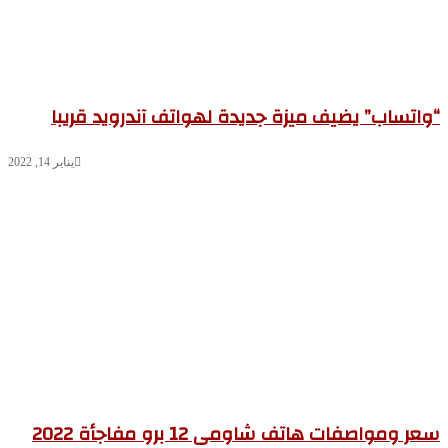
اتساب” يضيف ميزة جديدة لهواتف آندرويد قريبا
يناير 14, 2022
سعر ومواصفات هاتف شاومى 12 برو مفاجأة 2022