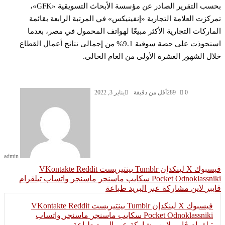
بحسب التقرير الصادر عن مؤسسة الأبحاث التسويقية «GFK»،
ركزت العلامة التجارية «إنفينيكس» في المرتبة الرابعة بقائمة
ماركات التجارية الأكثر مبيعًا لهواتف المحمول في مصر، بعدما
استحوذت على حصة سوقية 9.1% من إجمالى نتائج أعمال القطاع
ال الشهور العشرة الأولى من العام الحالى.
0
289
أقل من دقيقة
يناير 3, 2022
admin
سبوك
‫X
لينكدإن
بينتيريست
Odnoklassni
‫Pocket
سكايب
ماسنجر
ماسنجر
واتساب
تيلقرام
يبر
لاين
مشاركة عبر البريد
طباعة
فيسبوك
‫X
لينكدإن
بينتيريست
Odnoklassniki
‫Pocket
سكايب
ماسنجر
ماسنجر
واتساب
تيلقرام
ڤايبر
لاين
مشاركة عبر البريد
طباعة