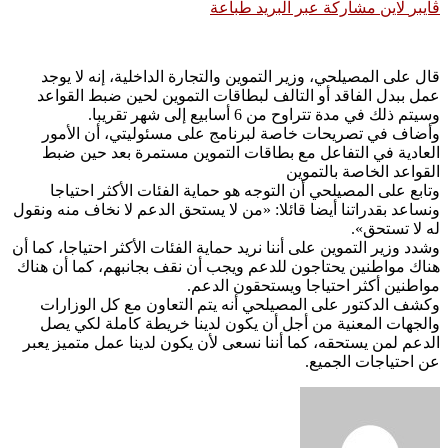
ڤايبر
لاين
مشاركة عبر البريد
طباعة
قال على المصيلحي، وزير التموين والتجارة الداخلية، إنه لا يوجد
عمل ببدل الفاقد أو التالف لبطاقات التموين لحين ضبط القواعد
وسيتم ذلك في مدة تتراوح من 6 أسابيع إلى شهر تقريبا.
وأضاف في تصريحات خاصة لبرنامج على مسئوليتي، أن الأمور
العادية في التفاعل مع بطاقات التموين مستمرة بعد حين ضبط
القواعد الخاصة بالتموين
وتابع على المصيلحي أن التوجه هو حماية الفئات الأكثر احتياجا
ونساعد بقدراتنا أيضا قائلا: «من لا يستحق الدعم لا نخاف منه ونقول
له لا تستحق».
وشدد وزير التموين على أننا نريد حماية الفئات الأكثر احتياجا، كما أن
هناك مواطنين يحتاجون للدعم ويجب أن نقف بجانبهم، كما أن هناك
مواطنين أكثر احتياجا ويستحقون الدعم.
وكشف الدكتور على المصيلحي أنه يتم التعاون مع كل الوزارات
والجهات المعنية من أجل أن يكون لدينا خريطة كاملة لكي يصل
الدعم لمن يستحقه، كما أننا نسعى لأن يكون لدينا عمل متميز يعبر
عن احتياجات الجميع.