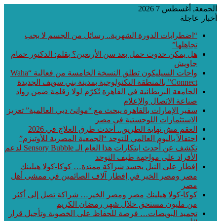
الجمعة, أغسطس 7 2026
أخبار عاجلة
“اضطرابات الدورة الشهرية.. رسائل من الجسم لا يجب
تجاهلها”
هل يمكن حدوث حمل بعد سن الأربعين؟ بقلم: الدكتور حمام
جاويش
واحات السيليكون تطلق النسخة الخامسة من فعالية “Waha
Connect” بالمنطقة التكنولوجية بمدينة بني سويف الجديدة
الجامعة البريطانية في القاهرة تُكرّم لولا زقلمة ضمن رواد
صناعة الاتصال والإعلام
سفير الإمارات بالقاهرة يبحث مع “موانئ دبي العالمية” تعزيز
الاستثمارات اللوجستية في مصر
العقم مش نهاية الطريق.. أحدث طرق العلاج في 2026
احتفالاً باليوم العالمي للتوحد “الجمعية المصرية للأوتيزم”
تكشف عن أحدث ابتكارات هذا العام الـ Sensory Bubble لدعم
الأفراد على مواجهة طيف التوحد
إفطار على النيل يجسد شراكة ممتدة… كوكا-كولا هيلينك
مصر ومصر الخير في إفطار آلاف الصائمين في ممشى أهل
مصر
كوكا-كولا هيلينك مصر ومصر الخير… شراكة تصل إلى أكثر
من مليون مستحق خلال شهر رمضان الكريم
تجميد البويضات… فرصة للحفاظ على الخصوبة وتأجيل قرار