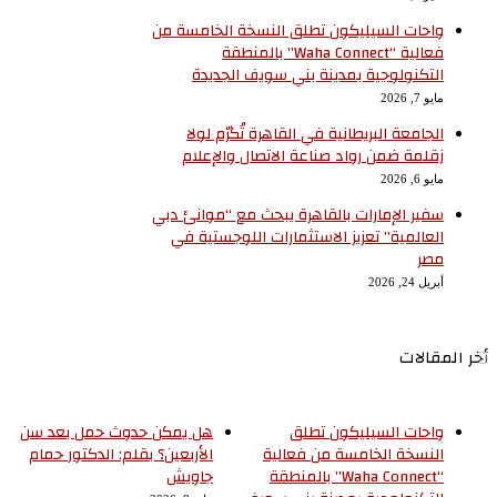
واحات السيليكون تطلق النسخة الخامسة من
فعالية “Waha Connect” بالمنطقة
التكنولوجية بمدينة بني سويف الجديدة
مايو 7, 2026
الجامعة البريطانية في القاهرة تُكرّم لولا
زقلمة ضمن رواد صناعة الاتصال والإعلام
مايو 6, 2026
سفير الإمارات بالقاهرة يبحث مع “موانئ دبي
العالمية” تعزيز الاستثمارات اللوجستية في
مصر
أبريل 24, 2026
أخر المقالات
واحات السيليكون تطلق
هل يمكن حدوث حمل بعد سن
النسخة الخامسة من فعالية
الأربعين؟ بقلم: الدكتور حمام
“Waha Connect” بالمنطقة
جاويش