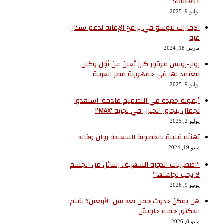
SOUEAST
يوليو 9, 2025
الإمارات تتوسع في برامج الإغاثة لدعم سكان
غزة
مارس 18, 2024
رولز-رويس موتور كارز تُعلن عن أوّل وكيل
معتمد لها في جمهورية مصر العربية
يوليو 9, 2025
أيقونة جديدة في التصميم قادمة: استعدوا
لجمال يتجاوز الخيال في تجربة ‘MAX’!
يوليو 2, 2025
تهنئه قلبية بالخطوبة السعيدة روان وخالد
مايو 19, 2024
“اضطرابات الدورة الشهرية.. رسائل من الجسم
لا يجب تجاهلها”
يونيو 9, 2026
هل يمكن حدوث حمل بعد سن الأربعين؟ بقلم:
الدكتور حمام جاويش
مايو 8, 2026