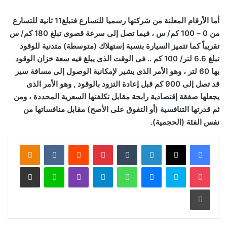
أما الأرقام المعلنة من شركتها رسميا للتسارع فتبلغ
11 ثانية للتسارع
من 0 – 100 كم/ س ، فيما تصل إلى سرعة قصوى تبلغ 180 كم/ س
تقريباً كما تتميز السيارة بنسبة إستهلاك (متوسطة) متدنية للوقود
تبلغ 6.6 لتر/ 100 كم .. فى الوقت الذى يبلغ فيه سعة خزان الوقود
بها 60 لتر ، وهو الأمر الذى يشير لإمكانية الوصول إلى مسافة سير
قد تصل إلى 900 كم قبل إعادة التزود بالوقود , وهو الأمر الذى
يجعلها صفقة إقتصادية رابحة مقابل تكلفتها السعرية المحددة ، ومن
ثم قدرتها التنافسية (أو التفوق على الأصح) مقابل منافساتها من
نفس الفئة (الحجمية).
لينكدإن
‏Tumblr
بينتيريست
‏Reddit
‏VKontakte
Odnoklassniki
‫Pocket
سكايب
ماسنجر
واتساب
تيلقرام
ڤايبر
لاين
مشاركة عبر البريد
طباعة