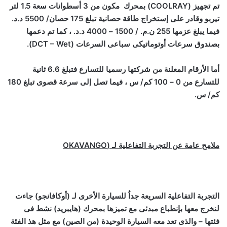
تم تجهيز (
COOLRAY
) بمحرك مكون من 3 أسطوانات سعة 1.5 لتر
تيربو وقادر على إستخراج طاقة حصانية تبلغ 175 حصان/ 5500 د.د.
فيما يبلغ عزمها 255 ن.م. / 1500 – 4000 د.د. ، كما تم دعمها
بصندوق سرعات أوتوماتيكى سباعى السرعات (
DCT – Wet
).
أما الأرقام المعلنة من شركتها رسميا للتسارع فتبلغ 6.6 ثانية
للتسارع من 0 – 100 كم/ س ، فيما تصل إلى سرعة قصوى تبلغ 180
كم/ س.
ملامح عامة عن التجرب
ة التفاعلية لـ (
OKAVANGO
التجربة التفاعلية السريعة جداُ للسيارة الأخرى لـ (أوكافانجو) جاءت
لنخرج معها بإنطباع مبدئى مع تميزها بمحرك (هايبريد) نشط فى
فئتها – والذى تعد معه السيارة الوحيدة (من الصين) مع مثل هذ الفئة