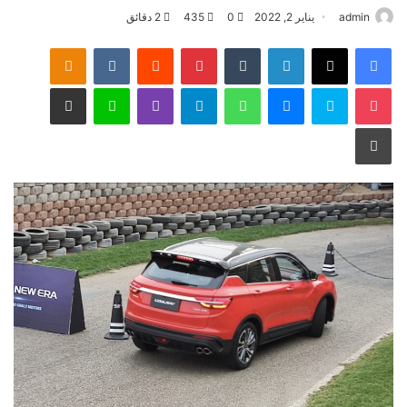
admin
يناير 2, 2022
0
435
2 دقائق
فيسبوك
‫X
لينكدإن
‏Tumblr
بينتيريست
‏Reddit
‏VKontakte
Odnoklassniki
‫Pocket
سكايب
ماسنجر
واتساب
تيلقرام
ڤايبر
لاين
مشاركة عبر البريد
طباعة