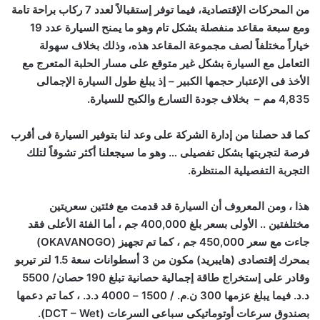
من المحركات الإقتصادية، فيما توفر إستقبالاً لعدد 7 ركاب براحة تامة
ومع سبعة مقاعد منفصلة بشكل تام وهو ما يمنح السيارة عدد 19
خياراً مختلفاً لصف مجموعة المقاعد هذه، وذلك بخلاف سهولة
التعامل مع السيارة بشكل غير متوقع على مسار الحلبة المتعرج مع
الأخذ فى الإعتبار حجمها الكبير – إذ يبلغ طول السيارة الإجمالى
4,835 مم – بخلاف جودة التسارع والكبح للسيارة.
كما قد حصلنا من إدارة الشركة على وعد لنا بتوفير السيارة فى أقرب
فرصة لتجربتها بشكل تفصيلى … وهو ما سيجعلنا أكثر تشوقاً لتلك
التجربة التفصيلية المنتظرة.
هذا ، ومن المعروف أن السيارة قد قدمت مع فئتين سعريتين
مختلفتين .. الأولى بسعر بلغ 400,000 جم ، أما الفئة الأعلى فقد
جاءت مع سعر 450,000 جم ، كما تم تجهيز (
OKAVANOGO
)
بمحرك إقتصادى (هايبريد) مكون من 3 أسطوانات سعة 1.5 لتر تيربو
وقادر على إستخراج طاقة إجمالية حصانية تبلغ 190 حصان/ 5500
د.د. فيما يبلغ عزمها 300 ن.م. / 1500 – 4000 د.د. ، كما تم دعمها
بصندوق سرعات أوتوماتيكى سباعى السرعات (
DCT – Wet
).